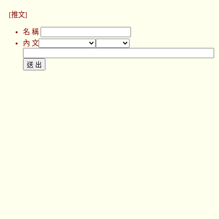
[推文]
名 稱
內 文