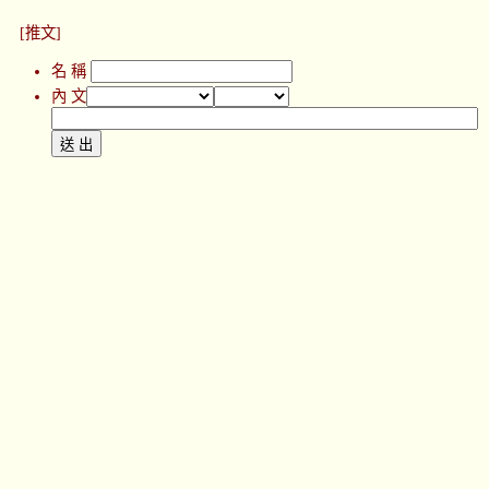
[推文]
名 稱
內 文