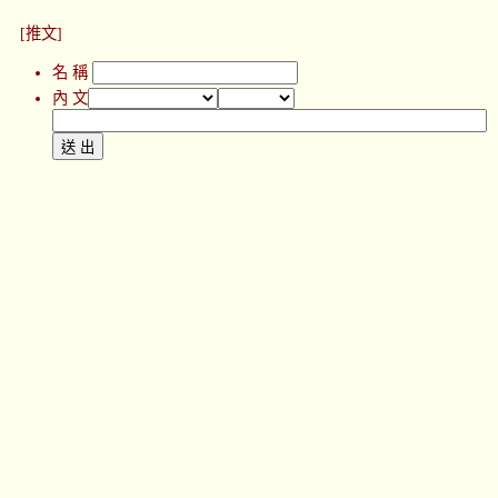
[推文]
名 稱
內 文