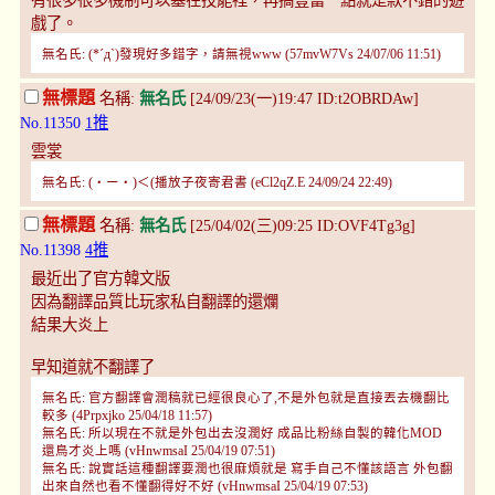
有很多很多機制可以塞在技能裡，再搞豐富一點就是款不錯的遊
戲了。
無名氏: (*´д`)發現好多錯字，請無視www (57mvW7Vs 24/07/06 11:51)
無標題
名稱:
無名氏
[24/09/23(一)19:47 ID:t2OBRDAw]
No.11350
1推
雲裳
無名氏: (・ー・)＜(播放子夜寄君書 (eCl2qZ.E 24/09/24 22:49)
無標題
名稱:
無名氏
[25/04/02(三)09:25 ID:OVF4Tg3g]
No.11398
4推
最近出了官方韓文版
因為翻譯品質比玩家私自翻譯的還爛
結果大炎上
早知道就不翻譯了
無名氏: 官方翻譯會潤稿就已經很良心了,不是外包就是直接丟去機翻比
較多 (4Prpxjko 25/04/18 11:57)
無名氏: 所以現在不就是外包出去沒潤好 成品比粉絲自製的韓化MOD
還鳥才炎上嗎 (vHnwmsaI 25/04/19 07:51)
無名氏: 說實話這種翻譯要潤也很麻煩就是 寫手自己不懂該語言 外包翻
出來自然也看不懂翻得好不好 (vHnwmsaI 25/04/19 07:53)