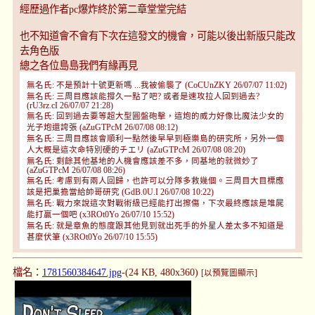
經歷過作者pc爆炸終於第二章堂堂完結
也不知道會不會有下次在這發文的機會，可能以後出新版只能改
去角色版
總之各位島島我們有緣再見
無名氏: 不是預計十號更新嗎 ...我被偷襲了 (CoCUnZKY 26/07/07 11:02)
無名氏: 三周目應該能撐久一點了吧? 或者是速攻拉人回到過去?
(rU3rz.cI 26/07/07 21:28)
無名氏: 回到過去要等超大型圓盤砲擊，這炮的威力好像比魔法少女的
光子炮還誇張 (aZuGTPcM 26/07/08 08:12)
無名氏: 三周目應該會順利一點然後早早到極樂島的研究所，另外一個
人大概是這次命特別硬的チエリ (aZuGTPcM 26/07/08 08:20)
無名氏: 剩餘其他基地的人機會應該差不多，同基地的就微妙了
(aZuGTPcM 26/07/08 08:26)
無名氏: 考慮到有兩人回歸，也許可以分隊多救幾個。三周目大目標應
該是把巢擔當給帥哥研究 (GdB.0U.I 26/07/08 10:22)
無名氏: 戰力來說這次對戰術級已經能打出擦傷，下次最終應該是堆屍
能打贏一個吧 (x3ROt0Yo 26/07/10 15:52)
無名氏: 就是章魚的態度跟其他見到就出死手的外星人差太多不知道是
甚麼伏筆 (x3ROt0Yo 26/07/10 15:55)
檔名：
1781560384647.jpg
-(24 KB, 480x360)
[以預覽圖顯示]