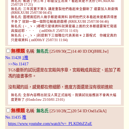
無名氏: 都過了快三年了耶還沒生出來，看起來是不太妙 (WC9oDOlo
25/07/29 17:21)
無名氏: 三年其實不算久 講是重製他們看起來全翻新了 還要加入新劇情
(RR0LXUBI 25/07/30 04:45)
無名氏: 圖裡面招的人幾乎都是填資料 說明他們文本看起來是都弄得差
不多了 就缺一個一個對位輸進遊戲裡 (RR0LXUBI 25/07/30 04:46)
無名氏: (・_ゝ・)哪裡只是填資料就算是最上面的文本都還要幫忙寫道
具描述耶．．． (.m0D0fsY 25/07/31 11:03)
無名氏: (・_ゝ・)別提剩下三個職位代表美術＊２跟程式 你確定真的
只是填資料 (.m0D0fsY 25/07/31 11:04)
無標題
名稱:
無名氏
[25/09/30(二)14:40 ID:DQJH8LIw]
No.11428
1推
>>No.11417
TGS最新的試玩還是在宮殿與序章，宮殿戰成員固定、追加了希
馮的搶書事件。
沒有藏的話，感覺都在修細節，進度方面還是沒有很前進欸
無名氏: 全部內容釋出就沒人買正式版啦，我猜試玩版應該不會再大幅
度更新了 (01mIo1nw 25/10/01 23:01)
無標題
名稱:
無名氏
[25/10/28(二)20:54 ID:Osd1a5kA]
No.11435
推
https://www.youtube.com/watch?v=_PLKDtbZZuE