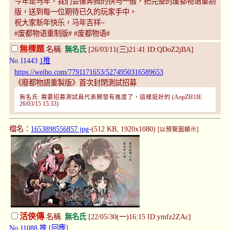
今年是马年，我们会像奔腾的快马一般，把完整的废都物语重制
版，送到每一位期待已久的玩家手中。
祝大家新年快乐，马年吉祥~
#废都物语重制版# #废都物语#
無標題
名稱:
無名氏
[26/03/11(三)21:41 ID:QDoZ2jBA]
No.11443
1推
https://weibo.com/7791171653/5274950316589653
《廢都物語重製版》首次封閉測試招募
無名氏: 需要招募測試員代表開發有進度了，這樣挺好的 (AopZH1IE
26/03/15 15:33)
檔名：
1653898556857.jpg
-(512 KB, 1920x1080)
[以預覽圖顯示]
活俠傳
名稱:
無名氏
[22/05/30(一)16:15 ID:ymfz2ZAc]
No.11088
推
[
回應
]