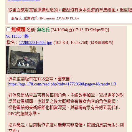
從畫面來看其實還滿理想的，雖然沒有原本桌遊的羊皮紙風，但重繪
無名氏: 感謝資訊 (IN0xmzmc 23/09/30 19:36)
無標題
名稱:
無名氏
[24/10/04(五)17:13 ID:9Mtpv5IQ]
No.11353
4推
檔名：
1728033216403.jpg
-(103 KB, 1024x768)
[以預覽圖顯示]
這次重製版有在TGS登場，圖來自：
https://nga.178.com/read.php?tid=41772960&page=4&rand=113
好消息是枯草章吉有位每個角色、主線故事加筆，寫出更多的對
話與背景細節，也就是之後大概都會有狼女內容的角色劇情。
怪物重繪的美術細節也相當漂亮，與戰場背景有升級到現代化
RPG的細緻水準。
壞消息是，目前製作進度可能非常非常慢，按照消息試玩版只到
宮殿。