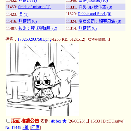
11432:
無標題 (1)
11340:
奈落(重製版) (0)
11430:
fields of mistria (1)
11331:
自製 3D 魂斗羅 (0)
11329:
Rabbit and Steel (0)
11423:
虛 (1)
11416:
無標題 (0)
11324:
瘟疫公司：解藥風雲 (0)
11407:
拉米：程式與咖啡 (2)
11314:
無標題 (0)
檔名：
1782632037581.png
-(236 KB, 512x512)
[以預覽圖顯示]
版面唯讀公告
名稱:
dbfox ★
[26/06/28(日)15:33 ID:cDUsulvo]
No.11449
5推
[
回應
]