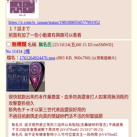
https://x.com/ts_tassan/status/1981006934577991952
１７話まで
前面有加了一些小動畫有興趣可以看看
無標題
名稱:
無名氏
[25/10/24(五)08:15 ID:isnSMWII]
No.11434
3推
檔名：
1761264924476.png
-(883 KB, 960x760)
[以預覽圖顯示]
很快就跑出來的本作巢擔當，血多防高還會打人如果用無消耗的
攻擊要拆很久
新角色チャオ以第三世代來說還挺好用的
不過目前劇情走向真的懷疑妳們活不活的到聖誕節
無名氏: 這次竟然是正常的三話所以有點短(支離破碎的發言) 不過感覺
下次20話就會團滅開下周目吧 (bV47Hm82 25/10/27 09:23)
無名氏: 說不定有機會暫時小三可可亞當女主一段時間 (bV47Hm82