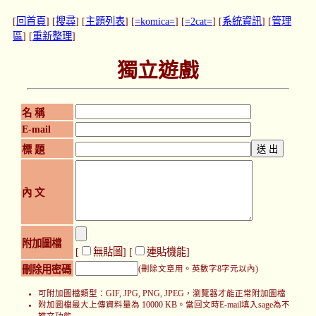
[
回首頁
] [
搜尋
] [
主題列表
] [
=komica=
] [
=2cat=
] [
系統資訊
] [
管理
區
] [
重新整理
]
獨立遊戲
名 稱
E-mail
標 題
內 文
附加圖檔
[
無貼圖
] [
連貼機能
]
刪除用密碼
(刪除文章用。英數字8字元以內)
可附加圖檔類型：GIF, JPG, PNG, JPEG，瀏覽器才能正常附加圖檔
附加圖檔最大上傳資料量為 10000 KB。當回文時E-mail填入sage為不
推文功能