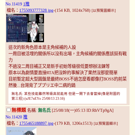
No.11419
1推
檔名：
1755093777328.jpg
-(154 KB, 1024x768)
[以預覽圖顯示]
這次的新角色原本是主角候補的人設
一周目被活埋的關係所以沒有出場，主角候補的關係應該挺有戰
力
不過沒二周目補正又是新手初始等級很低要想辦法鍊等
原本以為劇情要直接RTA把沒幹的事解決了果然沒那麼簡單
目前暫定超大型圓盤是最終BOSS不過怎麼看都像打BOSS的前菜
然後...台灣背了ププリエ中二病的鍋
無名氏: 某些技能雖然等級高就能用 但是一開下去會當掉(像是附圖的
第三招) (uJE7nEYo 25/08/13 23:16)
無標題
名稱:
無名氏
[25/08/18(一)05:13 ID:RhVTp9gA]
No.11420
推
檔名：
1755465188897.jpg
-(179 KB, 1206x1513)
[以預覽圖顯示]