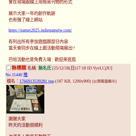
會在現場跟線上用簡易刊物的形式
展示大家一年的創作軌跡
也有做了線上網站
https://gamer2025.indiegametw.com/
有列出所有參加遊戲跟部分內容
當天會同步在線上跟活動現場展出!!
巴哈活動也是免費入場 , 歡迎來逛逛
無標題
名稱:
無名氏
[25/12/28(日)17:18 ID:VyvLCjJU]
No.11440
推
檔名：
1766913539281.jpg
-(187 KB, 1200x900)
[以預覽圖顯示]
謝謝大家
昨天的活動很順利