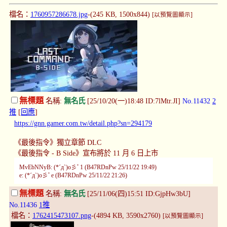
檔名：
1760957286678.jpg
-(245 KB, 1500x844)
[以預覽圖顯示]
無標題
名稱:
無名氏
[25/10/20(一)18:48 ID:7lMtr.JI]
No.11432
2
推
[
回應
]
https://gnn.gamer.com.tw/detail.php?sn=294179
《最後指令》獨立章節 DLC
《最後指令 - B Side》宣布將於 11 月 6 日上市
MvEbNNyB: (*´д`)o彡ﾟ1 (B47RDnPw 25/11/22 19:49)
e: (*´д`)o彡ﾟe (B47RDnPw 25/11/22 21:26)
無標題
名稱:
無名氏
[25/11/06(四)15:51 ID:GjpHw3bU]
No.11436
1推
檔名：
1762415473107.png
-(4894 KB, 3590x2760)
[以預覽圖顯示]