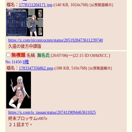
檔名：
1778151204171.jpg
-(140 KB, 1024x768)
[以預覽圖顯示]
https://x.com/niconicocnm/status/2051928473611239740
久遠の彼方中譯版
無標題
名稱:
無名氏
[26/07/06(一)22:15 ID:OtHdXCC.]
No.11450
8推
檔名：
1783347356862.png
-(188 KB, 510x768)
[以預覽圖顯示]
https://x.com/ts_tassan/status/2074119094463611025
終末ブロッサムv007e
２１話まで。