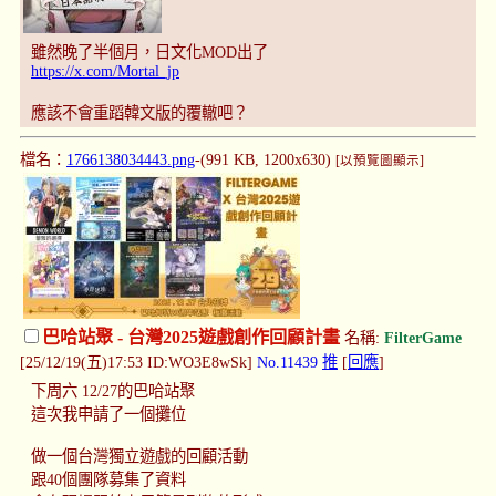
雖然晚了半個月，日文化MOD出了
https://x.com/Mortal_jp
應該不會重蹈韓文版的覆轍吧？
檔名：
1766138034443.png
-(991 KB, 1200x630)
[以預覽圖顯示]
巴哈站聚 - 台灣2025遊戲創作回顧計畫
名稱:
FilterGame
[25/12/19(五)17:53 ID:WO3E8wSk]
No.11439
推
[
回應
]
下周六 12/27的巴哈站聚
這次我申請了一個攤位
做一個台灣獨立遊戲的回顧活動
跟40個團隊募集了資料