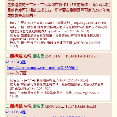
之後還要的三古王、古代帝都在製作上只會更複雜，所以可以說
目前進度可能粗估五成左右，所以要在重製團隊預定的2024年完
成機會是滿低的。
無名氏: 更正＊杭州大會COMICUP30展才對 (9Mtpv5IQ 24/10/04 17:19)
無名氏: 慢一點沒差 趕進度硬推出反而才是在扼殺作品 畫面玩法都沒問
題的話就看之後追加劇本如何 (mEdwLBwo 24/10/05 08:33)
無名氏: 如果都是狼女程度加筆，我要許願女神官有專屬法傷大技！
(aqKRfnYM 24/10/05 20:30)
無名氏: 慢一點沒差+1 現在看起來意外的不錯 (wEQ7cHsc 24/10/06
15:43)
無標題
名稱:
無名氏
[24/10/14(一)19:44 ID:AHyFHTic]
No.11354
3推
https://store.steampowered.com/app/3185060/_/
steam的頁面
無名氏: ヽ(●´∀`●)ﾉ我好期待啊 (gdV.GQ4I 24/10/17 00:26)
無名氏: 可能是我雛鳥效應太強了吧，覺得原版還是比較讓人有"故事
感" (bXo8FbyQ 24/10/25 15:20)
無名氏: 原版是好遊戲 不過常常都是空白背景 (Ew1aCVgI 25/04/11
11:08)
無標題
名稱:
無名氏
[25/05/20(二)15:57 ID:idAHeexM]
No.11415
4推