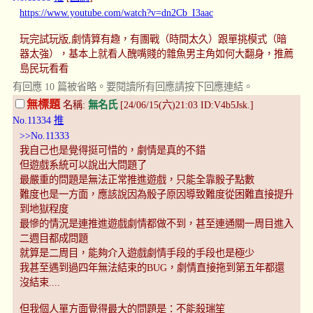
https://www.youtube.com/watch?v=dn2Cb_I3aac
玩完試玩版,劇情算有趣，有團戰（時間太久）跟單挑模式（暗
器太強），基本上就看人醜嘴賤的雜魚男主角如何大翻身，推薦
島民玩看看
有回應 10 篇被省略。要閱讀所有回應請按下回應連結。
無標題
名稱:
無名氏
[24/06/15(六)21:03 ID:V4b5Jsk.]
No.11334
推
>>No.11333
我自己也是覺得挺可惜的，劇情是真的不錯
但遊戲系統可以說出大問題了
最嚴重的問題是無法正常推進遊戲，只能全靠骰子點數
難度也是一方面，應該說因為骰子原因導致難度從困難直接提升
到地獄程度
最慘的情況是連推進遊戲劇情都做不到，甚至連通關一周目進入
二週目都成問題
就算是二周目，能夠介入遊戲劇情手段的手段也是極少
我甚至遇到過四年無法結束的BUG，劇情直接拖到第五年都還
沒結束....
但我個人單方面覺得最大的問題是：不能殺瑞笙