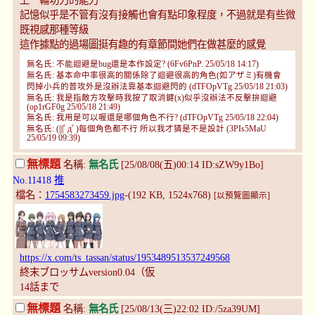
上一輪功力的能力
記憶似乎是不管有沒有接觸也會有點印象程度，不過就是有些微
既視感那種等級
這作據點的過場圖挺有趣的有章節間她們在做甚麼的感覺
無名氏: 不能迴避是bug還是本作設定? (6Fv6PnP. 25/05/18 14:17)
無名氏: 基本命中率很高的關係除了迴避很高的角色(如アザミ)有機會
閃掉小兵的普攻外是沒辦法靠基本迴避閃的 (dTFOpVTg 25/05/18 21:03)
無名氏: 我是指敵方攻擊時我按了取消鍵(x)似乎沒辦法不反擊拚迴避
(op1rGF0g 25/05/18 21:49)
無名氏: 我用是可以喔還是哪個角色不行? (dTFOpVTg 25/05/18 22:04)
無名氏: (|||ﾟдﾟ)每個角色都不行 所以我才猜是不是設計 (3PIs5MaU
25/05/19 09:39)
無標題
名稱:
無名氏
[25/08/08(五)00:14 ID:sZW9y1Bo]
No.11418
推
檔名：
1754583273459.jpg
-(192 KB, 1524x768)
[以預覽圖顯示]
https://x.com/ts_tassan/status/1953489513537249568
終末ブロッサムversion0.04（仮
14話まで
無標題
名稱:
無名氏
[25/08/13(三)22:02 ID:/5za39UM]