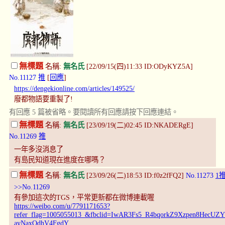
無標題
名稱:
無名氏
[22/09/15(四)11:33 ID:ODyKYZ5A]
No.11127
推
[
回應
]
https://dengekionline.com/articles/149525/
廢都物語要重製了!
有回應 5 篇被省略。要閱讀所有回應請按下回應連結。
無標題
名稱:
無名氏
[23/09/19(二)02:45 ID:NKADERgE]
No.11269
推
一年多沒消息了
有島民知道現在進度在哪嗎？
無標題
名稱:
無名氏
[23/09/26(二)18:53 ID:f0z2fFQ2]
No.11273
1
>>No.11269
有參加這次的TGS，平常更新都在微博連載喔
https://weibo.com/u/7791171653?
refer_flag=1005055013_&fbclid=IwAR3Fs5_R4bqorkZ9Xzpen8Hec
ayNaxQdhV4FgdY