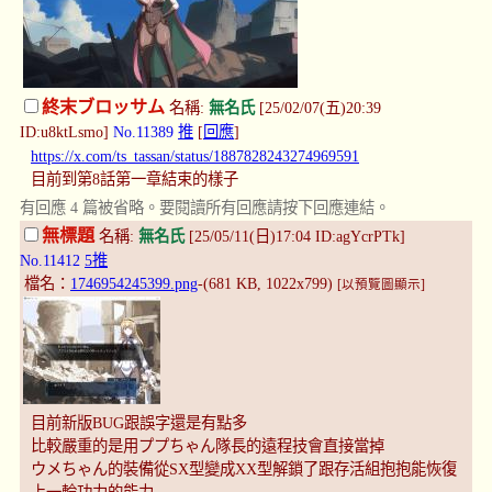
終末ブロッサム
名稱:
無名氏
[25/02/07(五)20:39
ID:u8ktLsmo]
No.11389
推
[
回應
]
https://x.com/ts_tassan/status/1887828243274969591
目前到第8話第一章結束的樣子
有回應 4 篇被省略。要閱讀所有回應請按下回應連結。
無標題
名稱:
無名氏
[25/05/11(日)17:04 ID:agYcrPTk]
No.11412
5推
檔名：
1746954245399.png
-(681 KB, 1022x799)
[以預覽圖顯示]
目前新版BUG跟誤字還是有點多
比較嚴重的是用ププちゃん隊長的遠程技會直接當掉
ウメちゃん的裝備從SX型變成XX型解鎖了跟存活組抱抱能恢復