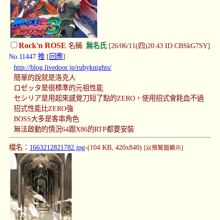
Rock'n ROSE
名稱:
無名氏
[26/06/11(四)20:43 ID:CBSkG7SY]
No.11447
推
[
回應
]
http://blog.livedoor.jp/rubyknights/
簡單的說就是洛克人
ロゼッタ是很標準的元祖性能
セシリア是用起來感覺刀短了點的ZERO，使用招式會耗血不過
招式性能比ZERO強
BOSS大多是客串角色
無法啟動的情況64跟X86的RTP都要安裝
檔名：
1663212821782.jpg
-(104 KB, 420x840)
[以預覽圖顯示]