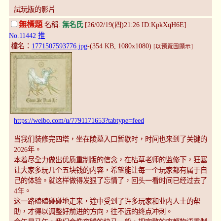
試玩版的影片
無標題
名稱:
無名氏
[26/02/19(四)21:26 ID:KpkXqH6E]
No.11442
推
檔名：
1771507593776.jpg
-(354 KB, 1080x1080)
[以預覽圖顯示]
https://weibo.com/u/7791171653?tabtype=feed
当我们装修完四塔，坐在陵墓入口暂歇时，时间也来到了关键的
2026年。
本着尽全力做出优质重制版的信念，在枯草老师的监修下，狂塞
让大家多玩几个五块钱的内容，希望能让每一个玩家都有属于自
己的体验。就这样做得发狠了忘情了，回头一看时间已经过去了
4年。
这一路磕磕碰碰地走来，途中受到了许多玩家和业内人士的帮
助，才得以调整好前进的方向，往不远的终点冲刺。