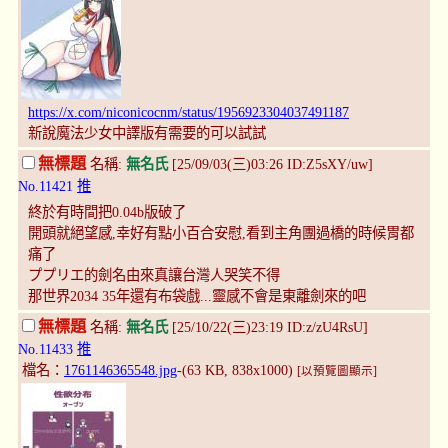
https://x.com/niconicocnm/status/1956923304037491187
新說魔法少女中譯版有需要的可以試試
無標題
名稱:
無名氏
[25/09/03(三)03:26 ID:Z5sXY/uw]
No.11421
推
終於有時間把0.04b版破了
開頭就絕望感,幸好有點小百合安慰,看到主角團過橋的時候胃都
痛了
ププリエ的劍名由來真讓台灣人哭笑不得
那世界2034 35年還有布袋戲...靈感不會是東離劍來的吧
無標題
名稱:
無名氏
[25/10/22(三)23:19 ID:z/zU4RsU]
No.11433
推
檔名：
1761146365548.jpg
-(63 KB, 838x1000)
[以預覽圖顯示]