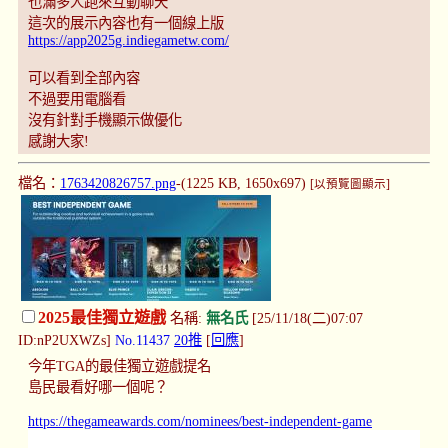
也滿多人跑來互動聊天
這次的展示內容也有一個線上版
https://app2025g.indiegametw.com/
可以看到全部內容
不過要用電腦看
沒有針對手機顯示做優化
感謝大家!
檔名：
1763420826757.png
-(1225 KB, 1650x697)
[以預覽圖顯示]
2025最佳獨立遊戲
名稱:
無名氏
[25/11/18(二)07:07
ID:nP2UXWZs]
No.11437
20推
[
回應
]
今年TGA的最佳獨立遊戲提名
島民最看好哪一個呢？
https://thegameawards.com/nominees/best-independent-game
……