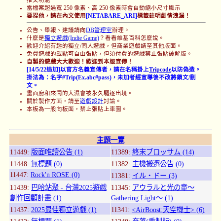
當檔案超過寬 250 像素、高 250 像素時會自動縮小尺寸顯示
要捏他，請在內文使用
[NETABARE_ARI]
標籤註明劇情洩漏！
公告、舉報、建議請向
DB管理室
辦理。
什麼是
獨立遊戲(Indie Game)
？看看維基百科怎麼說。
歡迎介紹有趣的獨立/同人遊戲，但商業遊戲請至其他版面。
免費遊戲的載點可自由張貼，但須付費的遊戲禁止張貼破解版。
自製的遊戲大大歡迎！歡迎到本版宣傳！
[14/5/22追加]以官方名義宣傳者，請在名稱掛上
Tripcode
以防偽造。
掛法為：名字#Trip(Ex.abc#pass)，未加者經宣導後不改將鎖文/刪
文。
畫面廚和來鬧的大濕會被永久驅逐出境。
關於製作方面，請至
遊戲設計
討論。
本板為一般向板面，禁止張貼上車圖。
主題一覽
11449:
版面唯讀公告 (1)
11389:
終末ブロッサム (14)
11448:
無標題 (0)
11382:
主機搬遷公告 (0)
11447:
Rock'n ROSE (0)
11381:
イル・ドー (3)
11439:
巴哈站聚 - 台灣2025遊戲
11345:
アウラルと光の竜～
創作回顧計畫 (1)
Gathering Light～ (1)
11437:
2025最佳獨立遊戲 (1)
11341:
<AirBoost:天空機士> (6)