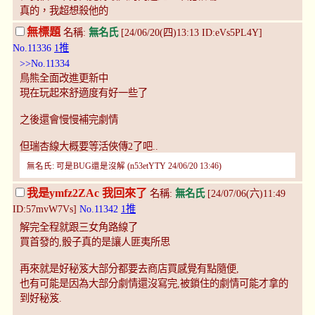
真的，我超想殺他的
無標題
名稱:
無名氏
[24/06/20(四)13:13 ID:eVs5PL4Y]
No.11336
1推
>>No.11334
鳥熊全面改進更新中
現在玩起來舒適度有好一些了
之後還會慢慢補完劇情
但瑞杏線大概要等活俠傳2了吧..
無名氏: 可是BUG還是沒解 (n53etYTY 24/06/20 13:46)
我是ymfz2ZAc 我回來了
名稱:
無名氏
[24/07/06(六)11:49
ID:57mvW7Vs]
No.11342
1推
解完全程就跟三女角路線了
買首發的,骰子真的是讓人匪夷所思
再來就是好秘笈大部分都要去商店買感覺有點隨便,
也有可能是因為大部分劇情還沒寫完,被鎖住的劇情可能才拿的
到好秘笈.