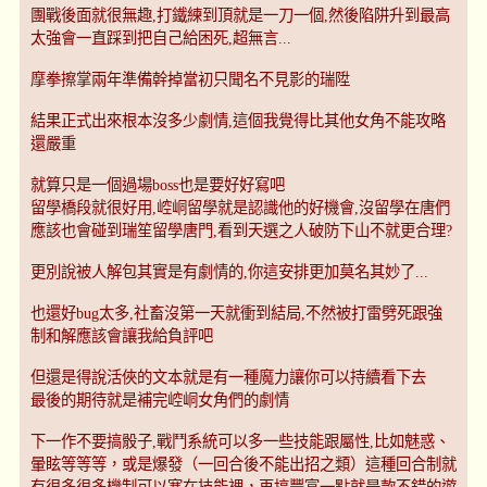
團戰後面就很無趣,打鐵練到頂就是一刀一個,然後陷阱升到最高
太強會一直踩到把自己給困死,超無言...
摩拳擦掌兩年準備幹掉當初只聞名不見影的瑞陞
結果正式出來根本沒多少劇情,這個我覺得比其他女角不能攻略
還嚴重
就算只是一個過場boss也是要好好寫吧
留學橋段就很好用,崆峒留學就是認識他的好機會,沒留學在唐們
應該也會碰到瑞笙留學唐門,看到天選之人破防下山不就更合理?
更別說被人解包其實是有劇情的,你這安排更加莫名其妙了...
也還好bug太多,社畜沒第一天就衝到結局,不然被打雷劈死跟強
制和解應該會讓我給負評吧
但還是得說活俠的文本就是有一種魔力讓你可以持續看下去
最後的期待就是補完崆峒女角們的劇情
下一作不要搞骰子,戰鬥系統可以多一些技能跟屬性,比如魅惑、
暈眩等等等，或是爆發（一回合後不能出招之類）這種回合制就