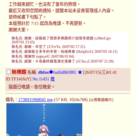
工作越來越忙，也沒有了當年的熱情。
最近又收到空間商通知，提醒本站未妥善管理成人內容。
是時候畫下句點了。
本版預計於 7/15 起改為唯讀，不再更新。
謝謝大家。
無名氏: 謝謝，這板給了我很多樂趣與介紹很多遊戲 (cJhbsUgw
26/07/01 23:43)
無名氏: 謝謝，辛苦了 (/LTvrYa. 26/07/02 17:21)
無名氏: 感謝板主多年的辛勞，有緣再會 (Ha5pEeA2 26/07/05 16:11)
無名氏: 謝謝你 (mjtsyriU 26/07/06 01:04)
無名氏: 感謝，Ｋ島最終避風港也落幕了 (rU3rz.cI 26/07/07 21:29)
無標題
名稱:
dbfox
◆IudJnBKH8U
★
[26/07/15(三)01:41
ID:TF1416zY]
No.11451
推
版面已唯讀，各位晚安。
檔名：
1738931968045.jpg
-(57 KB, 1024x768)
[以預覽圖顯示]