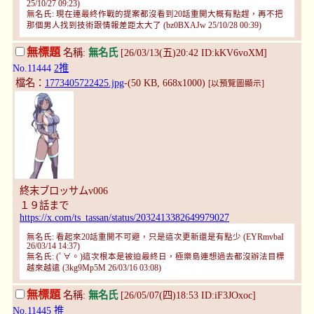
25/10/27 09:23)
無名氏: 現在連最終作戰的提案都沒看到20話重開大概有點趕，再不把
那個男人找到技術跟情報差距太大了 (bz0BXAJw 25/10/28 00:39)
無標題
名稱:
無名氏
[26/03/13(五)20:42 ID:kKV6voXM]
No.11444
2推
檔名：
1773405722425.jpg
-(50 KB, 668x1000)
[以預覽圖顯示]
終末ブロッサムv006
１９話まで
https://x.com/ts_tassan/status/2032413382649979027
無名氏: 看起來20話重開不可避，只是這次更新還是有點少 (EYRmvbaI
26/03/14 14:37)
無名氏: (ﾟ∀。)這次根本是被迫最終日，極樂島連想過去都沒辦法目標
越來越遠 (3kg9Mp5M 26/03/16 03:08)
無標題
名稱:
無名氏
[26/05/07(四)18:53 ID:iF3JOxoc]
No.11445
推