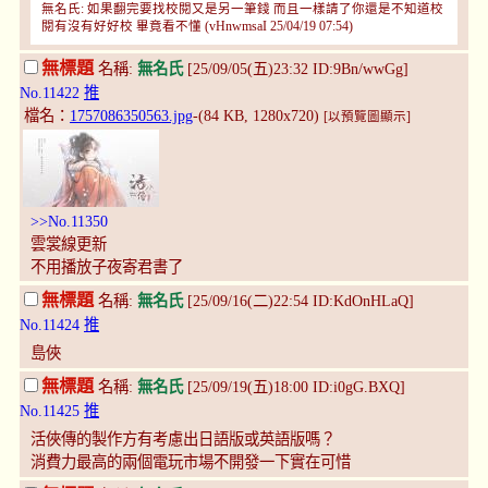
無名氏: 如果翻完要找校閱又是另一筆錢 而且一樣請了你還是不知道校
閱有沒有好好校 畢竟看不懂 (vHnwmsaI 25/04/19 07:54)
無標題
名稱:
無名氏
[25/09/05(五)23:32 ID:9Bn/wwGg]
No.11422
推
檔名：
1757086350563.jpg
-(84 KB, 1280x720)
[以預覽圖顯示]
>>No.11350
雲裳線更新
不用播放子夜寄君書了
無標題
名稱:
無名氏
[25/09/16(二)22:54 ID:KdOnHLaQ]
No.11424
推
島俠
無標題
名稱:
無名氏
[25/09/19(五)18:00 ID:i0gG.BXQ]
No.11425
推
活俠傳的製作方有考慮出日語版或英語版嗎？
消費力最高的兩個電玩市場不開發一下實在可惜