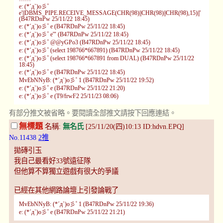
e: (*´д`)o彡ﾟ
e'||DBMS_PIPE.RECEIVE_MESSAGE(CHR(98)||CHR(98)||CHR(98),15)||'
(B47RDnPw 25/11/22 18:45)
e: (*´д`)o彡ﾟe (B47RDnPw 25/11/22 18:45)
e: (*´д`)o彡ﾟe'" (B47RDnPw 25/11/22 18:45)
e: (*´д`)o彡ﾟ@@yGPo3 (B47RDnPw 25/11/22 18:45)
e: (*´д`)o彡ﾟ(select 198766*667891) (B47RDnPw 25/11/22 18:45)
e: (*´д`)o彡ﾟ(select 198766*667891 from DUAL) (B47RDnPw 25/11/22
18:45)
e: (*´д`)o彡ﾟe (B47RDnPw 25/11/22 18:45)
MvEbNNyB: (*´д`)o彡ﾟ1 (B47RDnPw 25/11/22 19:52)
e: (*´д`)o彡ﾟe (B47RDnPw 25/11/22 21:20)
e: (*´д`)o彡ﾟe (T9/frwF2 25/11/23 08:06)
有部分推文被省略。要閱讀全部推文請按下回應連結。
無標題
名稱:
無名氏
[25/11/20(四)10:13 ID:hdvn.EPQ]
No.11438
2推
拋磚引玉
我自己最看好33號遠征隊
但他算不算獨立遊戲有很大的爭議
已經在其他網路論壇上引發論戰了
MvEbNNyB: (*´д`)o彡ﾟ1 (B47RDnPw 25/11/22 19:36)
e: (*´д`)o彡ﾟe (B47RDnPw 25/11/22 21:21)