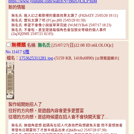
https://www.youtube.com/watch?v=B6cQX3LPYuM
新的情報
無名氏: 進入幻之都那裡的畫面效果太讚了 (F82b/fZY 25/05/20 19:11)
無名氏: 實玩太讚了吧 (FCpo.jMI 25/05/29 01:59)
無名氏: 希望不會像小說版草草完結 (WcM1YBo6 25/07/17 18:23)
無名氏: 不會啦，甚至提過每個角色會加狼女等級的個人事件
(2iq5QDME 25/07/21 02:05)
無標題
名稱:
無名氏
[25/07/27(日)22:08 ID:n6LOLOQc]
No.11417
6推
檔名：
1753625311281.jpg
-(5159 KB, 1418x6890)
[以預覽圖顯示]
製作組開始招人了
往好的方向想，是遊戲內容會更多更豐富
往壞的方向想，是這時候還在招人會不會快開天窗了...
無名氏: 換個角度想 起碼有在招人代表他們有想避免天窗 而不是想放者
等發布日期要到了才放半成品出來 (QhkBvxe2 25/07/28 07:39)