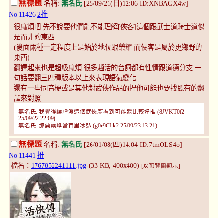
無標題
名稱:
無名氏
[25/09/21(日)12:06 ID:XNBAGX4w]
No.11426
2推
很麻煩吧 先不說要他們能不能理解[俠客]這個跟武士道騎士道似
是而非的東西
(後面兩種一定程度上是始於地位跟榮耀 而俠客是屬於更鄉野的
東西)
翻譯起來也是超級麻煩 很多趙活的台詞都有性情跟道德分支 一
句話要翻三四種版本以上來表現語氣變化
還有一些同音梗或是其他對武俠作品的捏他可能也要找既有的翻
譯來對照
無名氏: 我覺得讓虛淵這個武俠廚看到可能還比較好推 (8JVKT0f2
25/09/22 22:09)
無名氏: 那要讓誰當百里冰弘 (g0r9CLk2 25/09/23 13:21)
無標題
名稱:
無名氏
[26/01/08(四)14:04 ID:7tmOLS4o]
No.11441
推
檔名：
1767852241111.jpg
-(33 KB, 400x400)
[以預覽圖顯示]