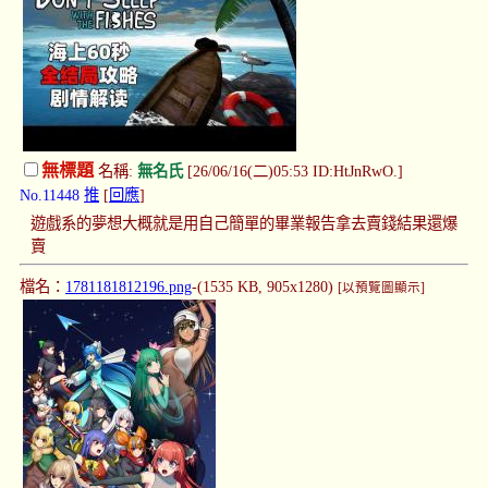
無標題
名稱:
無名氏
[26/06/16(二)05:53 ID:HtJnRwO.]
No.11448
推
[
回應
]
遊戲系的夢想大概就是用自己簡單的畢業報告拿去賣錢結果還爆
賣
檔名：
1781181812196.png
-(1535 KB, 905x1280)
[以預覽圖顯示]