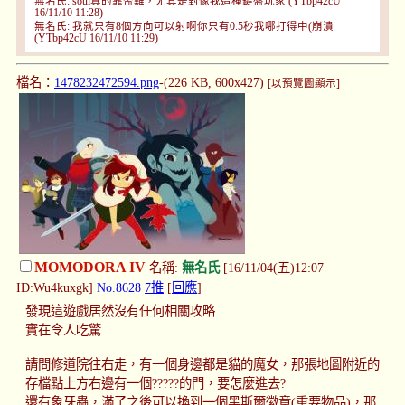
無名氏: soul真的靠盃難，尤其是對像我這種鍵盤玩家 (YTbp42cU
16/11/10 11:28)
無名氏: 我就只有8個方向可以射啊你只有0.5秒我哪打得中(崩潰
(YTbp42cU 16/11/10 11:29)
檔名：
1478232472594.png
-(226 KB, 600x427)
[以預覽圖顯示]
MOMODORA IV
名稱:
無名氏
[16/11/04(五)12:07
ID:Wu4kuxgk]
No.8628
7推
[
回應
]
發現這遊戲居然沒有任何相關攻略
實在令人吃驚
請問修道院往右走，有一個身邊都是貓的魔女，那張地圖附近的
存檔點上方右邊有一個?????的門，要怎麼進去?
還有象牙蟲，滿了之後可以換到一個黑斯爾徽章(重要物品)，那