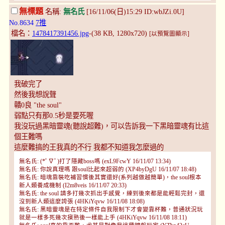
無標題
名稱:
無名氏
[16/11/06(日)15:29 ID:wbJZi.0U]
No.8634
7推
檔名：
1478417391456.jpg
-(38 KB, 1280x720)
[以預覽圖顯示]
我破完了
然後我想說聲
贛0良 "the soul"
弱點只有那0.5秒是要死喔
我沒玩過黑暗靈魂(聽說超難)，可以告訴我一下黑暗靈魂有比這
個王難嗎
這麼難搞的王我真的不行 我都不知道我怎麼過的
無名氏: (*ﾟ∇ﾟ)打了隱藏boss嗎 (exL9FcwY 16/11/07 13:34)
無名氏: 你說真理嗎 跟soul比起來超弱的 (XP4byDgU 16/11/07 18:48)
無名氏: 暗魂靠裝吃補習慣後其實還好(系列越做越簡單)，the soul根本
新人類養成機制 (I2m8veis 16/11/07 20:33)
無名氏: the soul 請多打幾次抓出手感覺，練到後來都是能輕鬆完封，還
沒到新人類這麼誇張 (4HKiYqvw 16/11/08 18:08)
無名氏: 黑暗靈魂是在特定條件自我限制下才會變靠杯難，普通狀況玩
就是一樣多死幾次摸熟後一樣能上手 (4HKiYqvw 16/11/08 18:11)