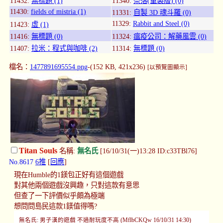
11432:
無標題 (1)
11340:
奈落(重製版) (0)
11430:
fields of mistria (1)
11331:
自製 3D 魂斗羅 (0)
11329:
Rabbit and Steel (0)
11423:
虛 (1)
11416:
無標題 (0)
11324:
瘟疫公司：解藥風雲 (0)
11407:
拉米：程式與咖啡 (2)
11314:
無標題 (0)
檔名：
1477891695554.png
-(152 KB, 421x236)
[以預覽圖顯示]
Titan Souls
名稱:
無名氏
[16/10/31(一)13:28 ID:c33TBl76]
No.8617
6推
[
回應
]
現在Humble的1鎂包正好有這個遊戲
對其他兩個遊戲沒興趣，只對這款有意思
但查了一下評價似乎頗為極端
想問問島民這款1鎂值得嗎?
無名氏: 男子漢的遊戲 不過耐玩度不高 (MflbCKQw 16/10/31 14:30)