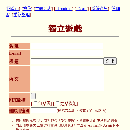
[
回首頁
] [
搜尋
] [
主題列表
] [
=komica=
] [
=2cat=
] [
系統資訊
] [
管理
區
] [
重新整理
]
獨立遊戲
名 稱
E-mail
標 題
內 文
附加圖檔
[
無貼圖
] [
連貼機能
]
刪除用密碼
(刪除文章用。英數字8字元以內)
可附加圖檔類型：GIF, JPG, PNG, JPEG，瀏覽器才能正常附加圖檔
附加圖檔最大上傳資料量為 10000 KB。當回文時E-mail填入sage為不
推文功能