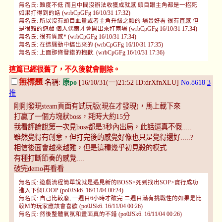
無名氏: 難度不低 而且中間沒辦法收獲成就感 頭目跟主角都是一招死
如果打得到的話 (wrbCpGFg 16/10/31 17:32)
無名氏: 所以沒有頭目血量或者主角升級之類的 場景好看 很有直感 但
是很難的遊戲 個人偶爾才會開出來打兩場 (wrbCpGFg 16/10/31 17:34)
無名氏: 很有質感* (wrbCpGFg 16/10/31 17:34)
無名氏: 在這騷動中搞出來的 (wrbCpGFg 16/10/31 17:35)
無名氏: 上面那條發錯的抱歉. (wrbCpGFg 16/10/31 17:36)
這篇已經很舊了，不久後就會刪除。
無標題
名稱:
原po
[16/10/31(一)21:52 ID:drXfnXLU]
No.8618
3
推
剛剛發現steam頁面有試玩版(現在才發現)，馬上載下來
打贏了一個方塊狀boss，耗時大約15分
我看評論說第一次見boss都是3秒內出局，此話還真不假.....
雖然覺得有創意，但打完後的感覺好像也只是覺得還好.....?
相信後面會越來越難，但是這種幾乎初見殺的模式
有種打斷節奏的感覺....
破完demo再看看
無名氏: 遊戲流程簡單說就是遇見新的BOSS>死到找出SOP>實行成功
進入下個LOOP (po0JSk6. 16/11/04 00:24)
無名氏: 自己比較廢, 一週目6小時才破完 二週目滿有挑戰性的如果是比
較M的玩家應該會喜歡 (po0JSk6. 16/11/04 00:26)
無名氏: 然後整體氣氛和畫面真的不錯 (po0JSk6. 16/11/04 00:26)