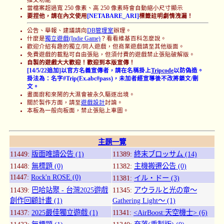
當檔案超過寬 250 像素、高 250 像素時會自動縮小尺寸顯示
要捏他，請在內文使用
[NETABARE_ARI]
標籤註明劇情洩漏！
公告、舉報、建議請向
DB管理室
辦理。
什麼是
獨立遊戲(Indie Game)
？看看維基百科怎麼說。
歡迎介紹有趣的獨立/同人遊戲，但商業遊戲請至其他版面。
免費遊戲的載點可自由張貼，但須付費的遊戲禁止張貼破解版。
自製的遊戲大大歡迎！歡迎到本版宣傳！
[14/5/22追加]以官方名義宣傳者，請在名稱掛上
Tripcode
以防偽造。
掛法為：名字#Trip(Ex.abc#pass)，未加者經宣導後不改將鎖文/刪
文。
畫面廚和來鬧的大濕會被永久驅逐出境。
關於製作方面，請至
遊戲設計
討論。
本板為一般向板面，禁止張貼上車圖。
主題一覽
11449:
版面唯讀公告 (1)
11389:
終末ブロッサム (14)
11448:
無標題 (0)
11382:
主機搬遷公告 (0)
11447:
Rock'n ROSE (0)
11381:
イル・ドー (3)
11439:
巴哈站聚 - 台灣2025遊戲
11345:
アウラルと光の竜～
創作回顧計畫 (1)
Gathering Light～ (1)
11437:
2025最佳獨立遊戲 (1)
11341:
<AirBoost:天空機士> (6)