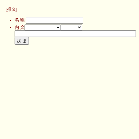
[推文]
名 稱
內 文