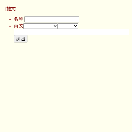
[推文]
名 稱
內 文