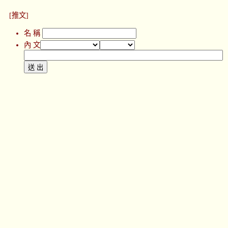
[推文]
名 稱
內 文