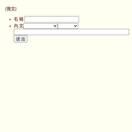
[推文]
名 稱
內 文