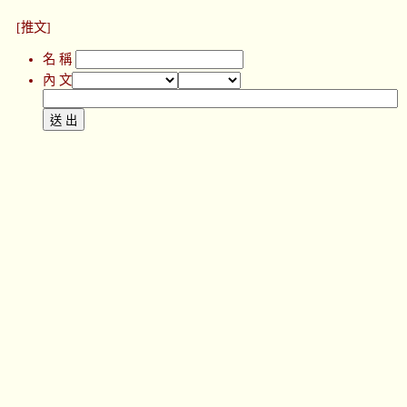
[推文]
名 稱
內 文