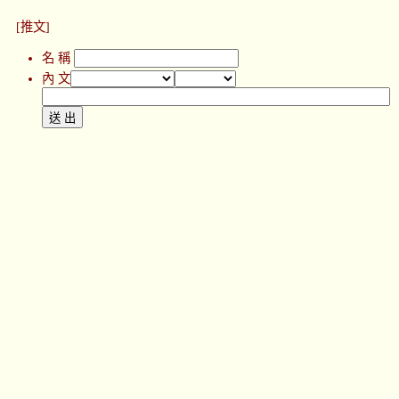
[推文]
名 稱
內 文