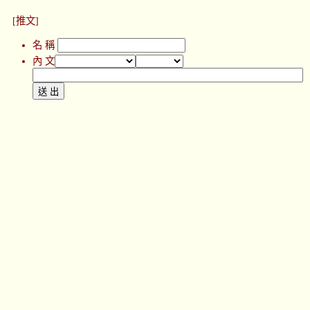
[推文]
名 稱
內 文