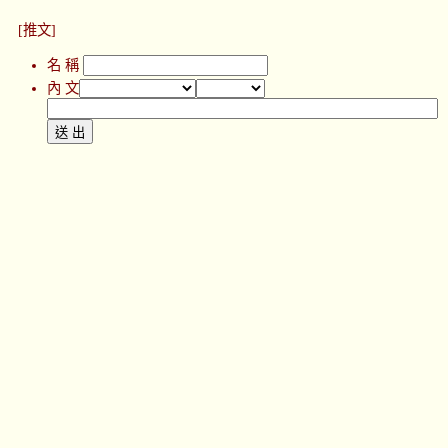
[推文]
名 稱
內 文