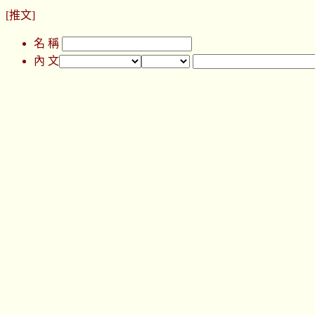
[推文]
名 稱
內 文