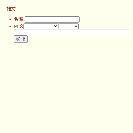
[推文]
名 稱
內 文