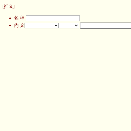
[推文]
名 稱
內 文