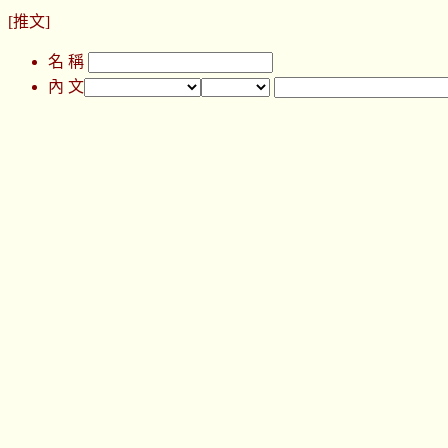
[推文]
名 稱
內 文