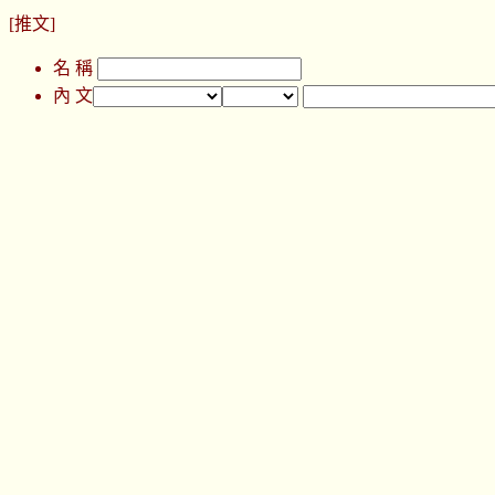
[推文]
名 稱
內 文