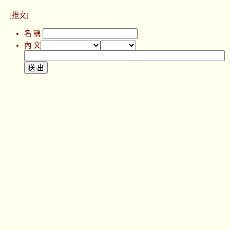
[推文]
名 稱
內 文