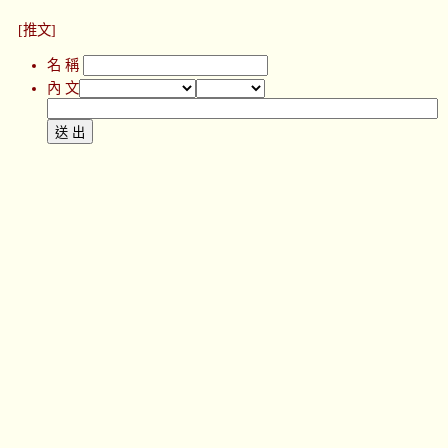
[推文]
名 稱
內 文