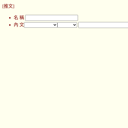
[推文]
名 稱
內 文