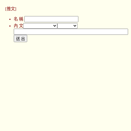
[推文]
名 稱
內 文