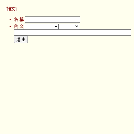
[推文]
名 稱
內 文