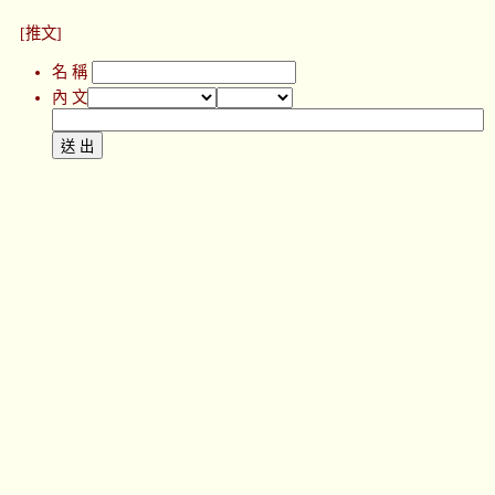
[推文]
名 稱
內 文