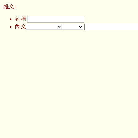
[推文]
名 稱
內 文