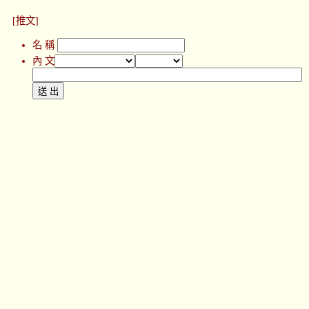
[推文]
名 稱
內 文