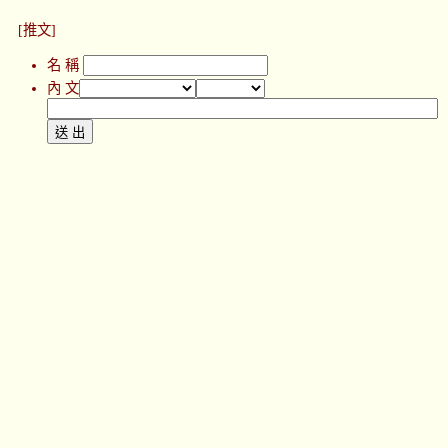
[推文]
名 稱
內 文