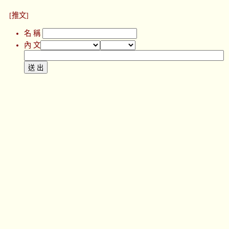
[推文]
名 稱
內 文