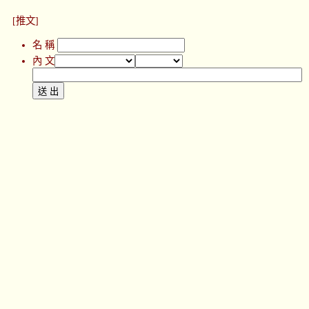
[推文]
名 稱
內 文