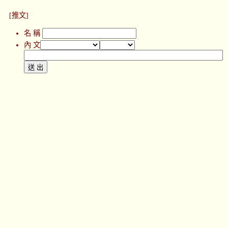
[推文]
名 稱
內 文