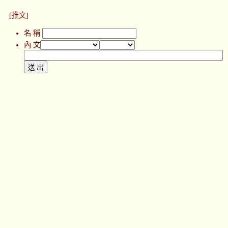
[推文]
名 稱
內 文