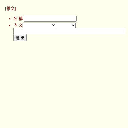
[推文]
名 稱
內 文