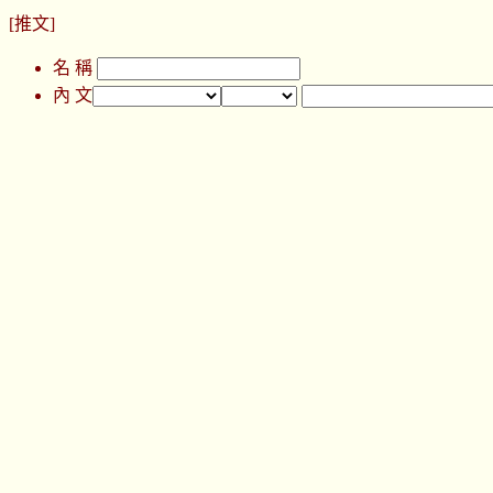
[推文]
名 稱
內 文