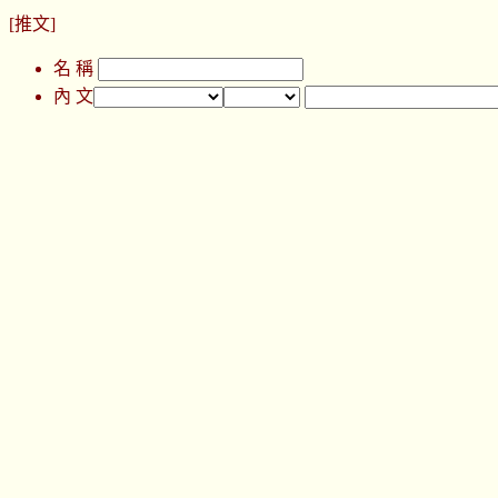
[推文]
名 稱
內 文