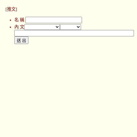
[推文]
名 稱
內 文