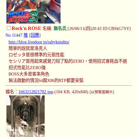
Rock'n ROSE
名稱:
無名氏
[26/06/11(四)20:43 ID:CBSkG7SY]
No.11447
推
[
回應
]
http://blog.livedoor.jp/rubyknights/
簡單的說就是洛克人
ロゼッタ是很標準的元祖性能
セシリア是用起來感覺刀短了點的ZERO，使用招式會耗血不過
招式性能比ZERO強
BOSS大多是客串角色
無法啟動的情況64跟X86的RTP都要安裝
檔名：
1663212821782.jpg
-(104 KB, 420x840)
[以預覽圖顯示]