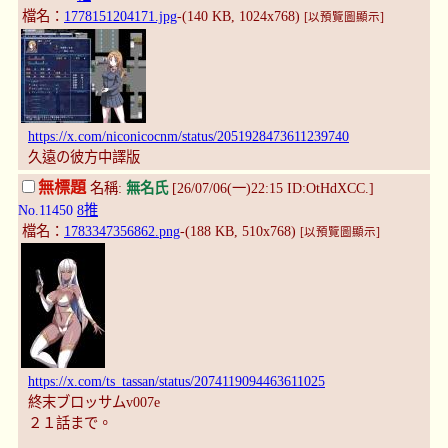
檔名：
1778151204171.jpg
-(140 KB, 1024x768)
[以預覽圖顯示]
https://x.com/niconicocnm/status/2051928473611239740
久遠の彼方中譯版
無標題
名稱:
無名氏
[26/07/06(一)22:15 ID:OtHdXCC.]
No.11450
8推
檔名：
1783347356862.png
-(188 KB, 510x768)
[以預覽圖顯示]
https://x.com/ts_tassan/status/2074119094463611025
終末ブロッサムv007e
２１話まで。