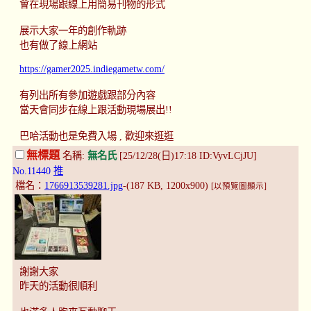
會在現場跟線上用簡易刊物的形式
展示大家一年的創作軌跡
也有做了線上網站
https://gamer2025.indiegametw.com/
有列出所有參加遊戲跟部分內容
當天會同步在線上跟活動現場展出!!
巴哈活動也是免費入場 , 歡迎來逛逛
無標題
名稱:
無名氏
[25/12/28(日)17:18 ID:VyvLCjJU]
No.11440
推
檔名：
1766913539281.jpg
-(187 KB, 1200x900)
[以預覽圖顯示]
謝謝大家
昨天的活動很順利