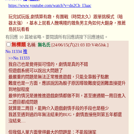
https://www.youtube.com/watch?v=dn2Cb_I3aac
玩完試玩版,劇情算有趣，有團戰（時間太久）跟單挑模式（暗
器太強），基本上就看人醜嘴賤的雜魚男主角如何大翻身，推薦
島民玩看看
有回應 10 篇被省略。要閱讀所有回應請按下回應連結。
無標題
名稱:
無名氏
[24/06/15(六)21:03 ID:V4b5Jsk.]
No.11334
推
>>No.11333
我自己也是覺得挺可惜的，劇情是真的不錯
但遊戲系統可以說出大問題了
最嚴重的問題是無法正常推進遊戲，只能全靠骰子點數
難度也是一方面，應該說因為骰子原因導致難度從困難直接提升
到地獄程度
最慘的情況是連推進遊戲劇情都做不到，甚至連通關一周目進入
二週目都成問題
就算是二周目，能夠介入遊戲劇情手段的手段也是極少
我甚至遇到過四年無法結束的BUG，劇情直接拖到第五年都還
沒結束....
但我個人單方面覺得最大的問題是：不能殺瑞笙