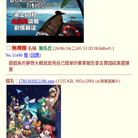
無標題
名稱:
無名氏
[26/06/16(二)05:53 ID:HtJnRwO.]
No.11448
推
[
回應
]
遊戲系的夢想大概就是用自己簡單的畢業報告拿去賣錢結果還爆
賣
檔名：
1781181812196.png
-(1535 KB, 905x1280)
[以預覽圖顯示]