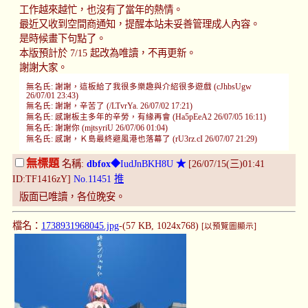
工作越來越忙，也沒有了當年的熱情。
最近又收到空間商通知，提醒本站未妥善管理成人內容。
是時候畫下句點了。
本版預計於 7/15 起改為唯讀，不再更新。
謝謝大家。
無名氏: 謝謝，這板給了我很多樂趣與介紹很多遊戲 (cJhbsUgw
26/07/01 23:43)
無名氏: 謝謝，辛苦了 (/LTvrYa. 26/07/02 17:21)
無名氏: 感謝板主多年的辛勞，有緣再會 (Ha5pEeA2 26/07/05 16:11)
無名氏: 謝謝你 (mjtsyriU 26/07/06 01:04)
無名氏: 感謝，Ｋ島最終避風港也落幕了 (rU3rz.cI 26/07/07 21:29)
無標題
名稱:
dbfox
◆IudJnBKH8U
★
[26/07/15(三)01:41
ID:TF1416zY]
No.11451
推
版面已唯讀，各位晚安。
檔名：
1738931968045.jpg
-(57 KB, 1024x768)
[以預覽圖顯示]