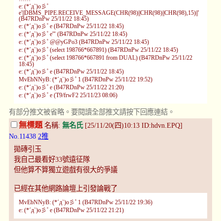
e: (*´д`)o彡ﾟ
e'||DBMS_PIPE.RECEIVE_MESSAGE(CHR(98)||CHR(98)||CHR(98),15)||'
(B47RDnPw 25/11/22 18:45)
e: (*´д`)o彡ﾟe (B47RDnPw 25/11/22 18:45)
e: (*´д`)o彡ﾟe'" (B47RDnPw 25/11/22 18:45)
e: (*´д`)o彡ﾟ@@yGPo3 (B47RDnPw 25/11/22 18:45)
e: (*´д`)o彡ﾟ(select 198766*667891) (B47RDnPw 25/11/22 18:45)
e: (*´д`)o彡ﾟ(select 198766*667891 from DUAL) (B47RDnPw 25/11/22
18:45)
e: (*´д`)o彡ﾟe (B47RDnPw 25/11/22 18:45)
MvEbNNyB: (*´д`)o彡ﾟ1 (B47RDnPw 25/11/22 19:52)
e: (*´д`)o彡ﾟe (B47RDnPw 25/11/22 21:20)
e: (*´д`)o彡ﾟe (T9/frwF2 25/11/23 08:06)
有部分推文被省略。要閱讀全部推文請按下回應連結。
無標題
名稱:
無名氏
[25/11/20(四)10:13 ID:hdvn.EPQ]
No.11438
2推
拋磚引玉
我自己最看好33號遠征隊
但他算不算獨立遊戲有很大的爭議
已經在其他網路論壇上引發論戰了
MvEbNNyB: (*´д`)o彡ﾟ1 (B47RDnPw 25/11/22 19:36)
e: (*´д`)o彡ﾟe (B47RDnPw 25/11/22 21:21)