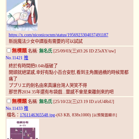
https://x.com/niconicocnm/status/1956923304037491187
新說魔法少女中譯版有需要的可以試試
無標題
名稱:
無名氏
[25/09/03(三)03:26 ID:Z5sXY/uw]
No.11421
推
終於有時間把0.04b版破了
開頭就絕望感,幸好有點小百合安慰,看到主角團過橋的時候胃都
痛了
ププリエ的劍名由來真讓台灣人哭笑不得
那世界2034 35年還有布袋戲...靈感不會是東離劍來的吧
無標題
名稱:
無名氏
[25/10/22(三)23:19 ID:z/zU4RsU]
No.11433
推
檔名：
1761146365548.jpg
-(63 KB, 838x1000)
[以預覽圖顯示]