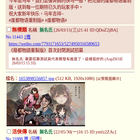
今年是马年，我们会像奔腾的快马一般，把完整的废都物语重制
版，送到每一位期待已久的玩家手中。
祝大家新年快乐，马年吉祥~
#废都物语重制版# #废都物语#
無標題
名稱:
無名氏
[26/03/11(三)21:41 ID:QDoZ2jBA]
No.11443
1推
https://weibo.com/7791171653/5274950316589653
《廢都物語重製版》首次封閉測試招募
無名氏: 需要招募測試員代表開發有進度了，這樣挺好的 (AopZH1IE
26/03/15 15:33)
檔名：
1653898556857.jpg
-(512 KB, 1920x1080)
[以預覽圖顯示]
活俠傳
名稱:
無名氏
[22/05/30(一)16:15 ID:ymfz2ZAc]
No.11088
推
[
回應
]