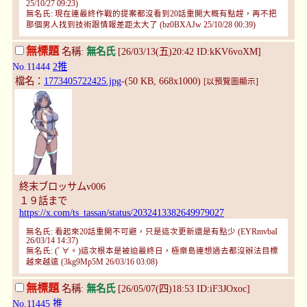
25/10/27 09:23)
無名氏: 現在連最終作戰的提案都沒看到20話重開大概有點趕，再不把
那個男人找到技術跟情報差距太大了 (bz0BXAJw 25/10/28 00:39)
無標題
名稱:
無名氏
[26/03/13(五)20:42 ID:kKV6voXM]
No.11444
2推
檔名：
1773405722425.jpg
-(50 KB, 668x1000)
[以預覽圖顯示]
終末ブロッサムv006
１９話まで
https://x.com/ts_tassan/status/2032413382649979027
無名氏: 看起來20話重開不可避，只是這次更新還是有點少 (EYRmvbaI
26/03/14 14:37)
無名氏: (ﾟ∀。)這次根本是被迫最終日，極樂島連想過去都沒辦法目標
越來越遠 (3kg9Mp5M 26/03/16 03:08)
無標題
名稱:
無名氏
[26/05/07(四)18:53 ID:iF3JOxoc]
No.11445
推