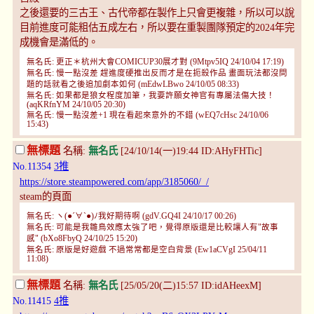
之後還要的三古王、古代帝都在製作上只會更複雜，所以可以說
目前進度可能粗估五成左右，所以要在重製團隊預定的2024年完
成機會是滿低的。
無名氏: 更正＊杭州大會COMICUP30展才對 (9Mtpv5IQ 24/10/04 17:19)
無名氏: 慢一點沒差 趕進度硬推出反而才是在扼殺作品 畫面玩法都沒問
題的話就看之後追加劇本如何 (mEdwLBwo 24/10/05 08:33)
無名氏: 如果都是狼女程度加筆，我要許願女神官有專屬法傷大技！
(aqKRfnYM 24/10/05 20:30)
無名氏: 慢一點沒差+1 現在看起來意外的不錯 (wEQ7cHsc 24/10/06
15:43)
無標題
名稱:
無名氏
[24/10/14(一)19:44 ID:AHyFHTic]
No.11354
3推
https://store.steampowered.com/app/3185060/_/
steam的頁面
無名氏: ヽ(●´∀`●)ﾉ我好期待啊 (gdV.GQ4I 24/10/17 00:26)
無名氏: 可能是我雛鳥效應太強了吧，覺得原版還是比較讓人有"故事
感" (bXo8FbyQ 24/10/25 15:20)
無名氏: 原版是好遊戲 不過常常都是空白背景 (Ew1aCVgI 25/04/11
11:08)
無標題
名稱:
無名氏
[25/05/20(二)15:57 ID:idAHeexM]
No.11415
4推