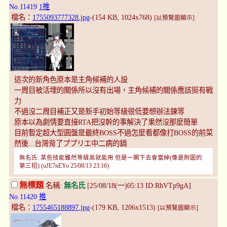
No.11419
1推
檔名：
1755093777328.jpg
-(154 KB, 1024x768)
[以預覽圖顯示]
這次的新角色原本是主角候補的人設
一周目被活埋的關係所以沒有出場，主角候補的關係應該挺有戰
力
不過沒二周目補正又是新手初始等級很低要想辦法鍊等
原本以為劇情要直接RTA把沒幹的事解決了果然沒那麼簡單
目前暫定超大型圓盤是最終BOSS不過怎麼看都像打BOSS的前菜
然後...台灣背了ププリエ中二病的鍋
無名氏: 某些技能雖然等級高就能用 但是一開下去會當掉(像是附圖的
第三招) (uJE7nEYo 25/08/13 23:16)
無標題
名稱:
無名氏
[25/08/18(一)05:13 ID:RhVTp9gA]
No.11420
推
檔名：
1755465188897.jpg
-(179 KB, 1206x1513)
[以預覽圖顯示]