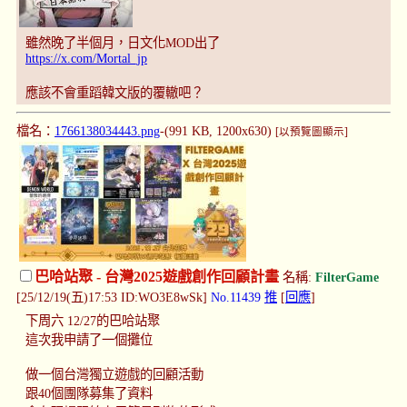
雖然晚了半個月，日文化MOD出了
https://x.com/Mortal_jp
應該不會重蹈韓文版的覆轍吧？
檔名：
1766138034443.png
-(991 KB, 1200x630)
[以預覽圖顯示]
巴哈站聚 - 台灣2025遊戲創作回顧計畫
名稱:
FilterGame
[25/12/19(五)17:53 ID:WO3E8wSk]
No.11439
推
[
回應
]
下周六 12/27的巴哈站聚
這次我申請了一個攤位
做一個台灣獨立遊戲的回顧活動
跟40個團隊募集了資料