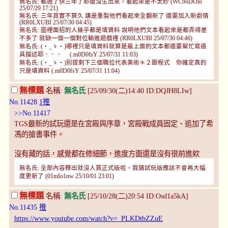
無名氏: 都過了快三年了耶還沒生出來，看起來是不太妙 (WC9oDOlo
25/07/29 17:21)
無名氏: 三年其實不算久 講是重製他們看起來全翻新了 還要加入新劇情
(RR0LXUBI 25/07/30 04:45)
無名氏: 圖裡面招的人幾乎都是填資料 說明他們文本看起來是都弄得差
不多了 就缺一個一個對位輸進遊戲裡 (RR0LXUBI 25/07/30 04:46)
無名氏: (・_ゝ・)哪裡只是填資料就算是最上面的文本都還要幫忙寫道
具描述耶．．． (.m0D0fsY 25/07/31 11:03)
無名氏: (・_ゝ・)別提剩下三個職位代表美術＊２跟程式 你確定真的
只是填資料 (.m0D0fsY 25/07/31 11:04)
無標題
名稱:
無名氏
[25/09/30(二)14:40 ID:DQJH8LIw]
No.11428
1推
>>No.11417
TGS最新的試玩還是在宮殿與序章，宮殿戰成員固定、追加了希
馮的搶書事件。
沒有藏的話，感覺都在修細節，進度方面還是沒有很前進欸
無名氏: 全部內容釋出就沒人買正式版啦，我猜試玩版應該不會再大幅
度更新了 (01mIo1nw 25/10/01 23:01)
無標題
名稱:
無名氏
[25/10/28(二)20:54 ID:Osd1a5kA]
No.11435
推
https://www.youtube.com/watch?v=_PLKDtbZZuE