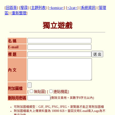
[
回首頁
] [
搜尋
] [
主題列表
] [
=komica=
] [
=2cat=
] [
系統資訊
] [
管理
區
] [
重新整理
]
獨立遊戲
名 稱
E-mail
標 題
內 文
附加圖檔
[
無貼圖
] [
連貼機能
]
刪除用密碼
(刪除文章用。英數字8字元以內)
可附加圖檔類型：GIF, JPG, PNG, JPEG，瀏覽器才能正常附加圖檔
附加圖檔最大上傳資料量為 10000 KB。當回文時E-mail填入sage為不
推文功能