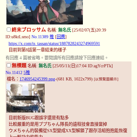
終末ブロッサム
名稱:
無名氏
[25/02/07(五)20:39
ID:u8ktLsmo]
No.11389
推
[
回應
]
https://x.com/ts_tassan/status/1887828243274969591
目前到第8話第一章結束的樣子
有回應 4 篇被省略。要閱讀所有回應請按下回應連結。
無標題
名稱:
無名氏
[25/05/11(日)17:04 ID:agYcrPTk]
No.11412
5推
檔名：
1746954245399.png
-(681 KB, 1022x799)
[以預覽圖顯示]
目前新版BUG跟誤字還是有點多
比較嚴重的是用ププちゃん隊長的遠程技會直接當掉
ウメちゃん的裝備從SX型變成XX型解鎖了跟存活組抱抱能恢復