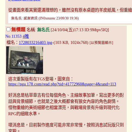
從畫面來看其實還滿理想的，雖然沒有原本桌遊的羊皮紙風，但重繪
無名氏: 感謝資訊 (IN0xmzmc 23/09/30 19:36)
無標題
名稱:
無名氏
[24/10/04(五)17:13 ID:9Mtpv5IQ]
No.11353
4推
檔名：
1728033216403.jpg
-(103 KB, 1024x768)
[以預覽圖顯示]
這次重製版有在TGS登場，圖來自：
https://nga.178.com/read.php?tid=41772960&page=4&rand=113
好消息是枯草章吉有位每個角色、主線故事加筆，寫出更多的對
話與背景細節，也就是之後大概都會有狼女內容的角色劇情。
怪物重繪的美術細節也相當漂亮，與戰場背景有升級到現代化
RPG的細緻水準。
壞消息是，目前製作進度可能非常非常慢，按照消息試玩版只到
宮殿。