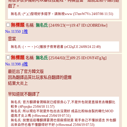
有很多很多機制可以塞在技能裡，再搞豐富一點就是款不錯的遊
戲了。
無名氏: (*´д`)發現好多錯字，請無視www (57mvW7Vs 24/07/06 11:51)
無標題
名稱:
無名氏
[24/09/23(一)19:47 ID:t2OBRDAw]
No.11350
1推
雲裳
無名氏: (・ー・)＜(播放子夜寄君書 (eCl2qZ.E 24/09/24 22:49)
無標題
名稱:
無名氏
[25/04/02(三)09:25 ID:OVF4Tg3g]
No.11398
4推
最近出了官方韓文版
因為翻譯品質比玩家私自翻譯的還爛
結果大炎上
早知道就不翻譯了
無名氏: 官方翻譯會潤稿就已經很良心了,不是外包就是直接丟去機翻比
較多 (4Prpxjko 25/04/18 11:57)
無名氏: 所以現在不就是外包出去沒潤好 成品比粉絲自製的韓化MOD
還鳥才炎上嗎 (vHnwmsaI 25/04/19 07:51)
無名氏: 說實話這種翻譯要潤也很麻煩就是 寫手自己不懂該語言 外包翻
出來自然也看不懂翻得好不好 (vHnwmsaI 25/04/19 07:53)