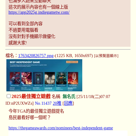
也滿多人跑來互動聊天
這次的展示內容也有一個線上版
https://app2025g.indiegametw.com/
可以看到全部內容
不過要用電腦看
沒有針對手機顯示做優化
感謝大家!
檔名：
1763420826757.png
-(1225 KB, 1650x697)
[以預覽圖顯示]
2025最佳獨立遊戲
名稱:
無名氏
[25/11/18(二)07:07
ID:nP2UXWZs]
No.11437
20推
[
回應
]
今年TGA的最佳獨立遊戲提名
島民最看好哪一個呢？
https://thegameawards.com/nominees/best-independent-game
……