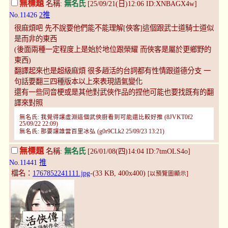
無標題
名稱:
無名氏
[25/09/21(日)12:06 ID:XNBAGX4w]
No.11426
2推
很麻煩吧 先不說要他們能不能理解[俠客]這個跟武士道騎士道似
是而非的東西
(後面兩種一定程度上是始於地位跟榮耀 而俠客是屬於更鄉野的
東西)
翻譯起來也是超級麻煩 很多趙活的台詞都有性情跟道德分支 一
句話要翻三四種版本以上來表現語氣變化
還有一些同音梗或是其他對武俠作品的捏他可能也要找既有的翻
譯來對照
無名氏: 我覺得讓虛淵這個武俠廚看到可能還比較好推 (8JVKT0f2
25/09/22 22:09)
無名氏: 那要讓誰當百里冰弘 (g0r9CLk2 25/09/23 13:21)
無標題
名稱:
無名氏
[26/01/08(四)14:04 ID:7tmOLS4o]
No.11441
推
檔名：
1767852241111.jpg
-(33 KB, 400x400)
[以預覽圖顯示]