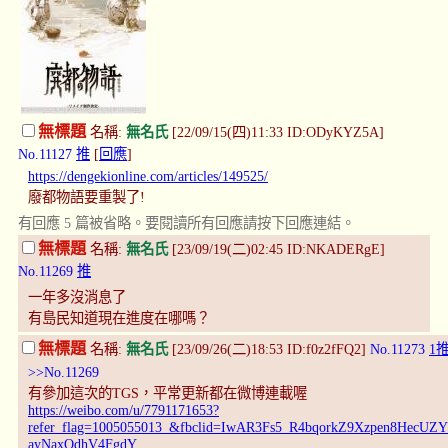
無標題
名稱:
無名氏
[22/09/15(四)11:33 ID:ODyKYZ5A]
No.11127
推
[
回應
]
https://dengekionline.com/articles/149525/
廢都物語要重製了!
有回應 5 篇被省略。要閱讀所有回應請按下回應連結。
無標題
名稱:
無名氏
[23/09/19(二)02:45 ID:NKADERgE]
No.11269
推
一年多沒消息了
有島民知道現在進度在哪嗎？
無標題
名稱:
無名氏
[23/09/26(二)18:53 ID:f0z2fFQ2]
No.11273
1
>>No.11269
有參加這次的TGS，平常更新都在微博連載喔
https://weibo.com/u/7791171653?
refer_flag=1005055013_&fbclid=IwAR3Fs5_R4bqorkZ9Xzpen8Hec
ayNaxQdhV4FgdY