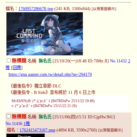
檔名：
1760957286678.jpg
-(245 KB, 1500x844)
[以預覽圖顯示]
無標題
名稱:
無名氏
[25/10/20(一)18:48 ID:7lMtr.JI]
No.11432
2
推
[
回應
]
https://gnn.gamer.com.tw/detail.php?sn=294179
《最後指令》獨立章節 DLC
《最後指令 - B Side》宣布將於 11 月 6 日上市
MvEbNNyB: (*´д`)o彡ﾟ1 (B47RDnPw 25/11/22 19:49)
e: (*´д`)o彡ﾟe (B47RDnPw 25/11/22 21:26)
無標題
名稱:
無名氏
[25/11/06(四)15:51 ID:GjpHw3bU]
No.11436
1推
檔名：
1762415473107.png
-(4894 KB, 3590x2760)
[以預覽圖顯示]