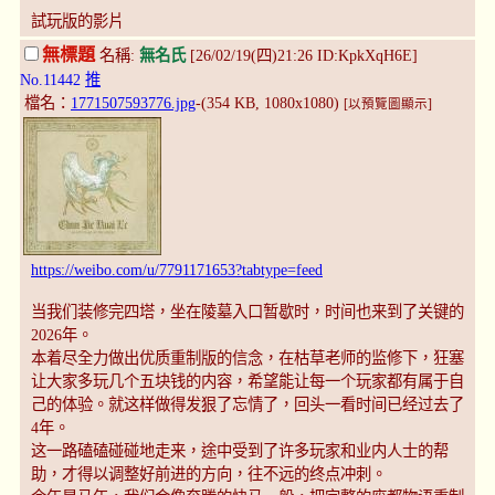
試玩版的影片
無標題
名稱:
無名氏
[26/02/19(四)21:26 ID:KpkXqH6E]
No.11442
推
檔名：
1771507593776.jpg
-(354 KB, 1080x1080)
[以預覽圖顯示]
https://weibo.com/u/7791171653?tabtype=feed
当我们装修完四塔，坐在陵墓入口暂歇时，时间也来到了关键的
2026年。
本着尽全力做出优质重制版的信念，在枯草老师的监修下，狂塞
让大家多玩几个五块钱的内容，希望能让每一个玩家都有属于自
己的体验。就这样做得发狠了忘情了，回头一看时间已经过去了
4年。
这一路磕磕碰碰地走来，途中受到了许多玩家和业内人士的帮
助，才得以调整好前进的方向，往不远的终点冲刺。