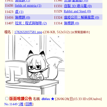
11432:
無標題 (1)
11340:
奈落(重製版) (0)
11430:
fields of mistria (1)
11331:
自製 3D 魂斗羅 (0)
11329:
Rabbit and Steel (0)
11423:
虛 (1)
11416:
無標題 (0)
11324:
瘟疫公司：解藥風雲 (0)
11407:
拉米：程式與咖啡 (2)
11314:
無標題 (0)
檔名：
1782632037581.png
-(236 KB, 512x512)
[以預覽圖顯示]
版面唯讀公告
名稱:
dbfox ★
[26/06/28(日)15:33 ID:cDUsulvo]
No.11449
5推
[
回應
]