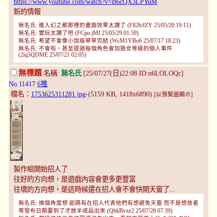
https://www.youtube.com/watch?v=B6cQX3LPYuM
新的情報
無名氏: 進入幻之都那裡的畫面效果太讚了 (F82b/fZY 25/05/20 19:11)
無名氏: 實玩太讚了吧 (FCpo.jMI 25/05/29 01:59)
無名氏: 希望不會像小說版草草完結 (WcM1YBo6 25/07/17 18:23)
無名氏: 不會啦，甚至提過每個角色會加狼女等級的個人事件
(2iq5QDME 25/07/21 02:05)
無標題
名稱:
無名氏
[25/07/27(日)22:08 ID:n6LOLOQc]
No.11417
6推
檔名：
1753625311281.jpg
-(5159 KB, 1418x6890)
[以預覽圖顯示]
製作組開始招人了
往好的方向想，是遊戲內容會更多更豐富
往壞的方向想，是這時候還在招人會不會快開天窗了...
無名氏: 換個角度想 起碼有在招人代表他們有想避免天窗 而不是想放者
等發布日期要到了才放半成品出來 (QhkBvxe2 25/07/28 07:39)