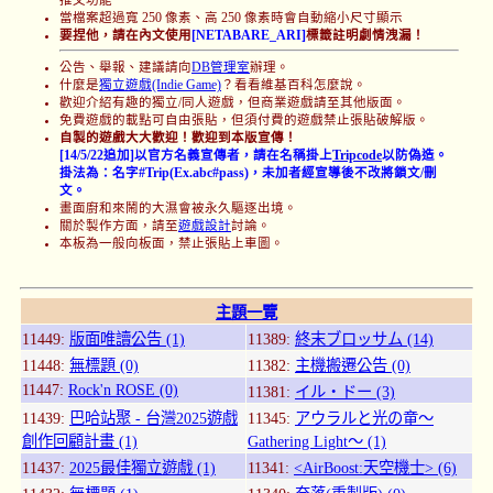
當檔案超過寬 250 像素、高 250 像素時會自動縮小尺寸顯示
要捏他，請在內文使用
[NETABARE_ARI]
標籤註明劇情洩漏！
公告、舉報、建議請向
DB管理室
辦理。
什麼是
獨立遊戲(Indie Game)
？看看維基百科怎麼說。
歡迎介紹有趣的獨立/同人遊戲，但商業遊戲請至其他版面。
免費遊戲的載點可自由張貼，但須付費的遊戲禁止張貼破解版。
自製的遊戲大大歡迎！歡迎到本版宣傳！
[14/5/22追加]以官方名義宣傳者，請在名稱掛上
Tripcode
以防偽造。
掛法為：名字#Trip(Ex.abc#pass)，未加者經宣導後不改將鎖文/刪
文。
畫面廚和來鬧的大濕會被永久驅逐出境。
關於製作方面，請至
遊戲設計
討論。
本板為一般向板面，禁止張貼上車圖。
主題一覽
11449:
版面唯讀公告 (1)
11389:
終末ブロッサム (14)
11448:
無標題 (0)
11382:
主機搬遷公告 (0)
11447:
Rock'n ROSE (0)
11381:
イル・ドー (3)
11439:
巴哈站聚 - 台灣2025遊戲
11345:
アウラルと光の竜～
創作回顧計畫 (1)
Gathering Light～ (1)
11437:
2025最佳獨立遊戲 (1)
11341:
<AirBoost:天空機士> (6)