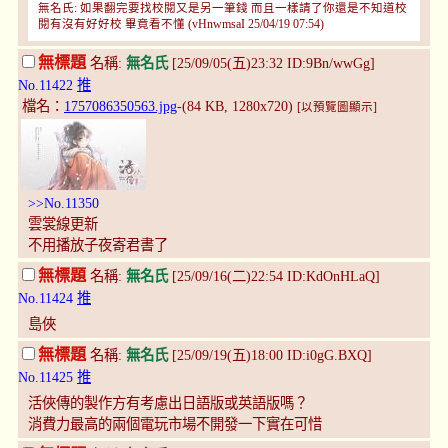
無名氏: 如果翻完要找校閱又是另一筆錢 而且一樣請了你還是不知道校
閱有沒有好好校 畢竟看不懂 (vHnwmsaI 25/04/19 07:54)
無標題
名稱:
無名氏
[25/09/05(五)23:32 ID:9Bn/wwGg]
No.11422
推
檔名：
1757086350563.jpg
-(84 KB, 1280x720)
[以預覽圖顯示]
>>No.11350
雲裳線更新
不用播放子夜寄君書了
無標題
名稱:
無名氏
[25/09/16(二)22:54 ID:KdOnHLaQ]
No.11424
推
島俠
無標題
名稱:
無名氏
[25/09/19(五)18:00 ID:i0gG.BXQ]
No.11425
推
活俠傳的製作方有考慮出日語版或英語版嗎？
消費力最高的兩個電玩市場不開發一下實在可惜