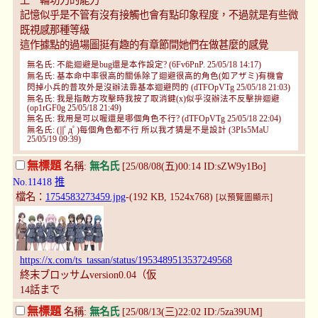
上一輪功力的能力
記憶似乎是不管有沒有接觸也會有點印象程度，不過就是有些微
既視感那種等級
這作據點的過場圖挺有趣的有章節間她們在做甚麼的感覺
無名氏: 不能迴避是bug還是本作設定? (6Fv6PnP. 25/05/18 14:17)
無名氏: 基本命中率很高的關係除了迴避很高的角色(如アザミ)有機會
閃掉小兵的普攻外是沒辦法靠基本迴避閃的 (dTFOpVTg 25/05/18 21:03)
無名氏: 我是指敵方攻擊時我按了取消鍵(x)似乎沒辦法不反擊拚迴避
(op1rGF0g 25/05/18 21:49)
無名氏: 我用是可以喔還是哪個角色不行? (dTFOpVTg 25/05/18 22:04)
無名氏: (|||ﾟдﾟ)每個角色都不行 所以我才猜是不是設計 (3PIs5MaU
25/05/19 09:39)
無標題
名稱:
無名氏
[25/08/08(五)00:14 ID:sZW9y1Bo]
No.11418
推
檔名：
1754583273459.jpg
-(192 KB, 1524x768)
[以預覽圖顯示]
https://x.com/ts_tassan/status/1953489513537249568
終末ブロッサムversion0.04（仮
14話まで
無標題
名稱:
無名氏
[25/08/13(三)22:02 ID:/5za39UM]