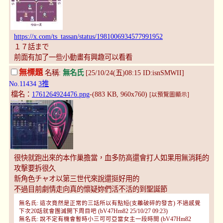
https://x.com/ts_tassan/status/1981006934577991952
１７話まで
前面有加了一些小動畫有興趣可以看看
無標題
名稱:
無名氏
[25/10/24(五)08:15 ID:isnSMWII]
No.11434
3推
檔名：
1761264924476.png
-(883 KB, 960x760)
[以預覽圖顯示]
很快就跑出來的本作巢擔當，血多防高還會打人如果用無消耗的
攻擊要拆很久
新角色チャオ以第三世代來說還挺好用的
不過目前劇情走向真的懷疑妳們活不活的到聖誕節
無名氏: 這次竟然是正常的三話所以有點短(支離破碎的發言) 不過感覺
下次20話就會團滅開下周目吧 (bV47Hm82 25/10/27 09:23)
無名氏: 說不定有機會暫時小三可可亞當女主一段時間 (bV47Hm82