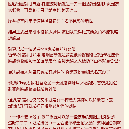
團戰後面就很無趣,打鐵練到頂就是一刀一個,然後陷阱升到最高
太強會一直踩到把自己給困死,超無言...
摩拳擦掌兩年準備幹掉當初只聞名不見影的瑞陞
結果正式出來根本沒多少劇情,這個我覺得比其他女角不能攻略
還嚴重
就算只是一個過場boss也是要好好寫吧
留學橋段就很好用,崆峒留學就是認識他的好機會,沒留學在唐們
應該也會碰到瑞笙留學唐門,看到天選之人破防下山不就更合理?
更別說被人解包其實是有劇情的,你這安排更加莫名其妙了...
也還好bug太多,社畜沒第一天就衝到結局,不然被打雷劈死跟強
制和解應該會讓我給負評吧
但還是得說活俠的文本就是有一種魔力讓你可以持續看下去
最後的期待就是補完崆峒女角們的劇情
下一作不要搞骰子,戰鬥系統可以多一些技能跟屬性,比如魅惑、
暈眩等等等，或是爆發（一回合後不能出招之類）這種回合制就