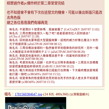
經歷過作者pc爆炸終於第二章堂堂完結
也不知道會不會有下次在這發文的機會，可能以後出新版只能改
去角色版
總之各位島島我們有緣再見
無名氏: 不是預計十號更新嗎 ...我被偷襲了 (CoCUnZKY 26/07/07 11:02)
無名氏: 三周目應該能撐久一點了吧? 或者是速攻拉人回到過去?
(rU3rz.cI 26/07/07 21:28)
無名氏: 回到過去要等超大型圓盤砲擊，這炮的威力好像比魔法少女的
光子炮還誇張 (aZuGTPcM 26/07/08 08:12)
無名氏: 三周目應該會順利一點然後早早到極樂島的研究所，另外一個
人大概是這次命特別硬的チエリ (aZuGTPcM 26/07/08 08:20)
無名氏: 剩餘其他基地的人機會應該差不多，同基地的就微妙了
(aZuGTPcM 26/07/08 08:26)
無名氏: 考慮到有兩人回歸，也許可以分隊多救幾個。三周目大目標應
該是把巢擔當給帥哥研究 (GdB.0U.I 26/07/08 10:22)
無名氏: 戰力來說這次對戰術級已經能打出擦傷，下次最終應該是堆屍
能打贏一個吧 (x3ROt0Yo 26/07/10 15:52)
無名氏: 就是章魚的態度跟其他見到就出死手的外星人差太多不知道是
甚麼伏筆 (x3ROt0Yo 26/07/10 15:55)
檔名：
1781560384647.jpg
-(24 KB, 480x360)
[以預覽圖顯示]