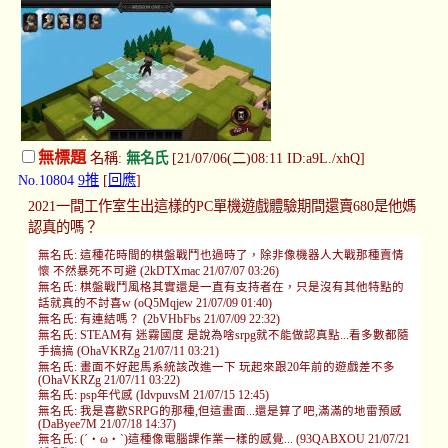
無標題
名稱:
無名氏
[21/07/06(二)08:11 ID:a9L./xhQ]
No.10804
9推
[
回應
]
2021一間工作室生出這樣的PC單機遊戲體驗期間還賣680是他媽
認真的嗎？
無名氏: 這種花時間的棋盤戰鬥也過時了，除非像機器人大戰那種賣情
懷 不然暴死不可避 (2kDTXmac 21/07/07 03:26)
無名氏: 棋盤戰鬥風格其實還是一直有支持者在，只是沒有其他特點的
話就真的不討喜w (oQ5Mqjew 21/07/09 01:40)
無名氏: 有連結嗎？ (2bVHbFbs 21/07/09 22:32)
無名氏: STEAM有 迷霧國度 是說為啥srpg就不能做認真點...看多數都隨
手搞搞 (OhaVKRZg 21/07/11 03:21)
無名氏: 畫面不好起馬系統該改進一下 玩起來跟20年前的遊戲差不多
(OhaVKRZg 21/07/11 03:22)
無名氏: psp年代感 (IdvpuvsM 21/07/15 12:45)
無名氏: 我是喜歡SRPG的那種,但這畫面...還是算了吧,滿滿的地雷預感
(DaByee7M 21/07/18 14:37)
無名氏: (´・ω・`)這種像電腦課作業一樣的感覺... (93QABXOU 21/07/21