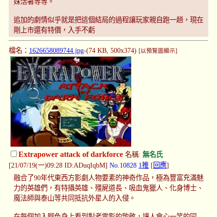
妹活著等等。
追加的劇情似乎就是把這個結局的過程讓玩家親自跑一趟，現在
剛上市還有特價，入手不虧
檔名：
1626658089744.jpg
-(74 KB, 500x374)
[以預覽圖顯示]
Extrapower attack of darkforce
名稱:
無名氏
[21/07/19(一)09:28 ID:ADuqIqbM]
No.10828
1推
[
回應
]
融合了90年代東西方影劇人物要素的神奇作品，極為豐富充滿魅
力的英雄們，有特攝英雄、殭屍道長、吸血鬼獵人、化身博士、
魔法師與泰山等共同抵抗外星人的入侵。
在每個加入腳色身上看到對老電影的致敬，讓人會心一笑的同