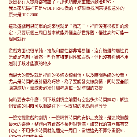
既然都有人提廢都物語了，那也順便來重推這款老RPG，
我本來記憶裡它是WOLF RPG做的，結果重找回來後很意外的
原來是RPG2000
這款遊戲用最簡單的詞來說就是＂精巧＂，裡面沒有很複雜的設
定，只要玩個三周目基本就能弄懂全部世界觀，悟性高的可能一
周目就行
遊戲方面也很單純，技能和屬性都非常易懂，沒有複雜的屬性異
常或是剋制，雖然一些怪有特定耐性和弱點，但也沒有強到不用
剋制手段才能贏的地步
而最大的賣點就是裡面的多條支線劇情，以及時間系統的設置，
尤其是時間的設計極為巧妙，為了要觸發支線劇情，同時要兼顧
賺錢練功，熟練後必須仔細考慮每一點時間的安排
何時要去拿什麼，到下段劇情之前還有空出多少時間練功，解這
個支線的同時可以順路往下一個支線的地點前進等等
一邊挖掘遊戲的劇情，一邊精算時間的安排走支線，是這款遊戲
最大的樂趣，整體內容雖然不長但很豐滿，該交代的東西都有交
代完，不用多少時間就能通完一周目，當然這先不算你重復SL
和計算時間的部分