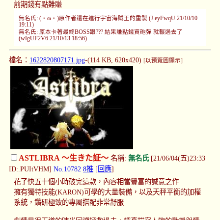
前期錢有點難賺
無名氏: (・ω・)原作者還在進行宇宙海賊王的重製 (J.eyFwqU 21/10/10
19:11)
無名氏: 原本卡著最終BOSS跟??? 結果賺點錢買砲彈 就輾過去了
(wIgUF2V6 21/10/13 18:56)
檔名：
1622820807171.jpg
-(114 KB, 620x420)
[以預覽圖顯示]
ASTLIBRA ～生きた証～
名稱:
無名氏
[21/06/04(五)23:33
ID:.PUItVHM]
No.10782
8推
[
回應
]
花了快五十個小時破完這款，內容相當豐富的誠意之作
擁有獨特技能(KARON)可學的大量裝備，以及天秤平衡的加權
系統，鑽研極致的專屬搭配非常舒服