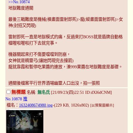
>>No.10874
地獄難度通關
最後三戰難度是機械(橫畫面雷射即死)>龍(縱畫面雷射即死)>女
神(封招又閃現)
雷射即死一直是地獄模式的痛，反過來打BOSS就是盾牌自動格
檔喔啦喔啦打下去就完事。
機器關起來打不傷要噹噹到防崩，
女神就是精靈弓(讓她閃現完去撞箭)
龍就靠霞和暫停吃果醬的連放，湊999果醬在地獄難度是基礎。
通關後檔案平行世界酒場幽靈人口出沒，拍一張照
無標題
名稱:
無名氏
[21/09/23(四)22:51 ID:dXl6dCNM]
No.10878
推
檔名：
1632408674980.jpg
-(229 KB, 1026x802)
[以預覽圖顯示]