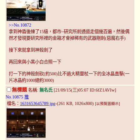
>>No.10872
拿到神盾後練了15級，都市~研究所前通道走個幾百遍，然後偶
然才發現要研究所裡的金箱才會掉稀有的武器剛劍(惡魔右手)
接下來就拿到神殺劍了
再回來與小黑小白合照一下
打一下的神殺劍砍(約500)比不過大精靈杖一下的全冰晶直擊(一
片冰晶約1000總約3000)
無標題
名稱:
無名氏
[21/09/15(三)05:07 ID:6fZ1AVIw]
No.10875
推
檔名：
1631653645789.jpg
-(261 KB, 1026x800)
[以預覽圖顯示]