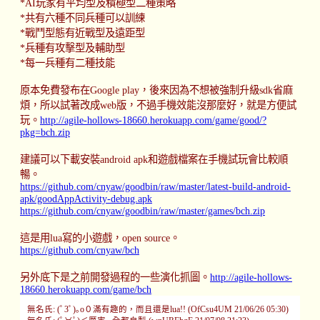
*AI玩家有平均型及積極型二種策略
*共有六種不同兵種可以訓練
*戰鬥型態有近戰型及遠距型
*兵種有攻擊型及輔助型
*每一兵種有二種技能
原本免費發布在Google play，後來因為不想被強制升級sdk省麻
煩，所以試著改成web版，不過手機效能沒那麼好，就是方便試
玩。
http://agile-hollows-18660.herokuapp.com/game/good/?
pkg=bch.zip
建議可以下載安裝android apk和遊戲檔案在手機試玩會比較順
暢。
https://github.com/cnyaw/goodbin/raw/master/latest-build-android-
apk/goodAppActivity-debug.apk
https://github.com/cnyaw/goodbin/raw/master/games/bch.zip
這是用lua寫的小遊戲，open source。
https://github.com/cnyaw/bch
另外底下是之前開發過程的一些演化抓圖。
http://agile-hollows-
18660.herokuapp.com/game/bch
無名氏: (ﾟ3ﾟ)｡o０滿有趣的，而且還是lua!! (OfCsu4UM 21/06/26 05:30)