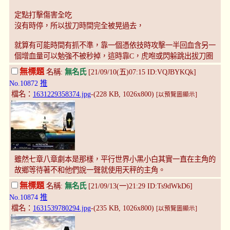
定點打擊傷害全吃
沒有時停，所以拔刀時間完全被晃過去，
就算有可能時間有抓不準，靠一個憑依技時攻擊一半回血含另一
個增血量可以勉強不被秒掉，這時靠C，虎咆或閃躲跳出拔刀圈
無標題
名稱:
無名氏
[21/09/10(五)07:15 ID:VQJBYKQk]
No.10872
推
檔名：
1631229358374.jpg
-(228 KB, 1026x800)
[以預覽圖顯示]
雖然七章八章劇本是那樣，平行世界小黑小白其實一直在主角的
故鄉等待著不和他們說一聲就使用天秤的主角。
無標題
名稱:
無名氏
[21/09/13(一)21:29 ID:Ts9dWkD6]
No.10874
推
檔名：
1631539780294.jpg
-(235 KB, 1026x800)
[以預覽圖顯示]