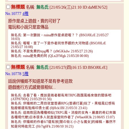
無標題
名稱:
無名氏
[21/05/26(三)21:10 ID:daMEN/52]
No.10777
4推
原作是桌上遊戲，賣的可好了
電玩和小說只是宣傳品
無名氏: 第一次聽說，ruina原作是桌遊喔？？ (BSOJ0LrE 21/05/27
16:03)
無名氏: 喔喔，查了一下是作者同世界觀的大河物語 (BSOJ0LrE
21/05/27 16:08)
無名氏: 不是免費的trpg嗎？ (z9tGKkdw 21/05/27 23:26)
無名氏: ruina是免費的阿 (QLn2FMgk 21/05/28 00:00)
無標題
名稱:
無名氏
[21/05/27(四)16:15 ID:BSOJ0LrE]
No.10778
5推
話說供犠姬不知道是不是有參考這款
遊戲進行方式感覺很相似...
無名氏: 去看了看，應該是兩者都有用TRPG跑團風格來做的關係吧
(ATP879DQ 21/05/29 01:56)
無名氏: 供犠姬的二周目就當普通RPG(普通打贏)玩了，黑暗風幻想有
點廢都還有點烙印勇士感 (0jHck1BI 21/05/31 23:41)
無名氏: 這兩款因為種種相似(TRPG風。消瘦的女角。嚴肅的奇幻夾雜
各種現代梗)日本很多人就直接當同作者了 (W6ao6R3k 21/06/05 15:07)
無名氏: 供犠姬的作者6/7還有放[闇の街と小さな魔女]的線稿，雖然不
知是何時能完工 (Hr7ig6Fk 21/06/10 16:21)