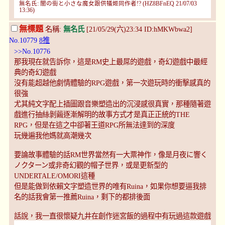
無名氏: 闇の街と小さな魔女跟供犠姬同作者!? (HZ8BFnEQ 21/07/03
13:36)
無標題
名稱:
無名氏
[21/05/29(六)23:34 ID:hMKWbwa2]
No.10779
8推
>>No.10776
那我現在就告訴你，這是RM史上最屌的遊戲，奇幻遊戲中最經
典的奇幻遊戲
沒有能超越他劇情體驗的RPG遊戲，第一次遊玩時的衝擊感真的
很強
尤其純文字配上插圖跟音樂塑造出的沉浸感很真實，那種隨著遊
戲進行抽絲剝繭逐漸解明的故事方式才是真正正統的THE
RPG，但是在這之中卻著王道RPG所無法達到的深度
玩幾遍我他媽就高潮幾次
要論故事體驗的話RM世界當然有一大票神作，像是月夜に響く
ノクターン或非奇幻觀的帽子世界，或是更新型的
UNDERTALE/OMORI這種
但是能做到依賴文字塑造世界的唯有Ruina，如果你想要逼我排
名的話我會第一推薦Ruina，剩下的都排後面
話說，我一直很懷疑九井在創作迷宮飯的過程中有玩過這款遊戲