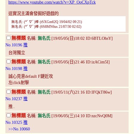
https://www.youtube.com/watch?v=XP_OoCXpTck
這實況主滿會發掘好遊戲的
無名氏: (*ﾟ∇ﾟ)棒 (tSXGm62Q 19/04/02 09:21)
無名氏: (*ﾟ∇ﾟ)棒 (6S8MN6us 21/07/30 02:02)
無標題
名稱:
無名氏
[19/05/05(日)18:02 ID:6BTLOhsY]
No.10196
推
台灣獨立
無標題
名稱:
無名氏
[19/05/05(日)21:46 ID:izACim5I]
No.10198
推
誠心見意default F鍵近攻
左click射擊
無標題
名稱:
無名氏
[19/05/11(六)21:16 ID:IFQkT86w]
No.10237
推
推..
無標題
名稱:
無名氏
[19/06/05(三)14:10 ID:nzcNvQ0M]
No.10325
推
>>No.10060