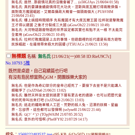
無名氏: 居然...那劇情坑真的沒機會補了.... (o50GJAys 21/06/04 01:58)
無名氏: 真的要講後續劇情得花大功夫，涅斯與席瓦爾打得兩敗俱傷。
面對南方魔國崛起，艾爾森攝政大概會一個頭兩個大 (.PUItVHM
21/06/04 23:41)
無名氏: 樓上搞錯時間順序 先有魔國才有大席瓦爾王國 拉邦就是擊敗魔
王才得以建國 之後才分裂成三大國 (aGowOb22 21/06/21 10:49)
無名氏: 大河物語跟廢物語的世界設定都其實也有點不太一樣 不太能完
全套用 (aGowOb22 21/06/21 10:49)
無名氏: 拉邦打敗魔國是上古的事情，但遊戲裡的近代還是有南方遊牧
民族崛起，在邊境帶來極大的困擾 (JT5IUACo 21/06/21 13:56)
無標題
名稱:
無名氏
[21/06/21(一)08:58 ID:RieU9C7c]
No.10793
5推
既然是桌遊，自己寫續篇也行吧
有沒有島民想當熱心GM，開團娛樂大家的
無名氏: 但是作為奇幻部分的皇帝己經死了，要接下去豈不是只能講人
類戰爭了 (1xJZNla6 21/06/21 13:02)
無名氏: 雖然天秤巫女提到過更下層有更古老的遺跡，也可以把歷代皇
帝的死帝叫出來打吧 (1xJZNla6 21/06/21 13:03)
無名氏: 逃走的鐵砲車矮人工匠、荒野的殺人兔、沼澤的妖精、星幽
界、忘卻界，這些都可以發揮啊 (seJyne8I 21/06/22 21:44)
無名氏: ଘ(੭´ ꒫`)੭ (TOpjWAIM 21/07/05 20:52)
無名氏: 意外的可惜啊 (Phs0FY92 21/07/29 14:17)
檔名：
1569222403537.jpg
-(95 KB, 642x507)
[以預覽圖顯示]