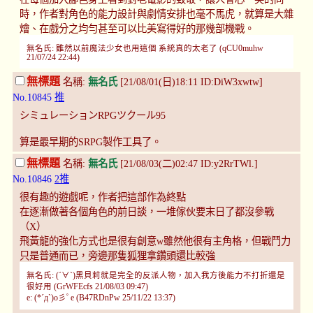
時，作者對角色的能力設計與劇情安排也毫不馬虎，就算是大雜
燴、在戲分之均勻甚至可以比美寫得好的那幾部機戰。
無名氏: 雖然以前魔法少女也用這個 系統真的太老了 (qCU0muhw
21/07/24 22:44)
無標題
名稱:
無名氏
[21/08/01(日)18:11 ID:DiW3xwtw]
No.10845
推
シミュレーションRPGツクール95
算是最早期的SRPG製作工具了。
無標題
名稱:
無名氏
[21/08/03(二)02:47 ID:y2RrTWl.]
No.10846
2推
很有趣的遊戲呢，作者把這部作為終點
在逐漸做著各個角色的前日談，一堆傢伙要末日了都沒參戰
（X）
飛黃龍的強化方式也是很有創意w雖然他很有主角格，但戰鬥力
只是普通而已，旁邊那隻狐狸拿鑽頭還比較強
無名氏: (´∀`)黑貝莉就是完全的反派人物，加入我方後能力不打折還是
很好用 (GrWFEcfs 21/08/03 09:47)
e: (*´д`)o彡ﾟe (B47RDnPw 25/11/22 13:37)