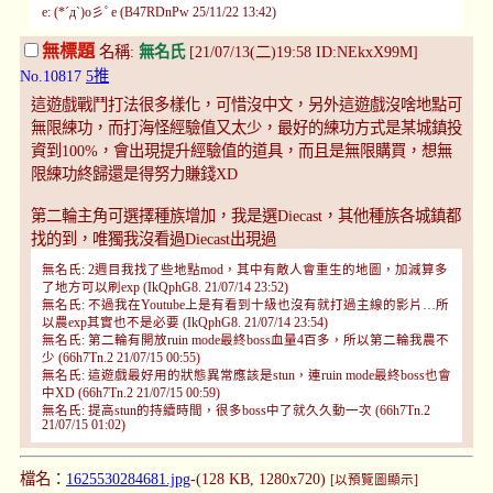
e: (*´д`)o彡ﾟe (B47RDnPw 25/11/22 13:42)
無標題
名稱:
無名氏
[21/07/13(二)19:58 ID:NEkxX99M]
No.10817
5推
這遊戲戰鬥打法很多樣化，可惜沒中文，另外這遊戲沒啥地點可
無限練功，而打海怪經驗值又太少，最好的練功方式是某城鎮投
資到100%，會出現提升經驗值的道具，而且是無限購買，想無
限練功終歸還是得努力賺錢XD
第二輪主角可選擇種族增加，我是選Diecast，其他種族各城鎮都
找的到，唯獨我沒看過Diecast出現過
無名氏: 2週目我找了些地點mod，其中有敵人會重生的地圖，加減算多
了地方可以刷exp (IkQphG8. 21/07/14 23:52)
無名氏: 不過我在Youtube上是有看到十級也沒有就打過主線的影片…所
以農exp其實也不是必要 (IkQphG8. 21/07/14 23:54)
無名氏: 第二輪有開放ruin mode最終boss血量4百多，所以第二輪我農不
少 (66h7Tn.2 21/07/15 00:55)
無名氏: 這遊戲最好用的狀態異常應該是stun，連ruin mode最終boss也會
中XD (66h7Tn.2 21/07/15 00:59)
無名氏: 提高stun的持續時間，很多boss中了就久久動一次 (66h7Tn.2
21/07/15 01:02)
檔名：
1625530284681.jpg
-(128 KB, 1280x720)
[以預覽圖顯示]