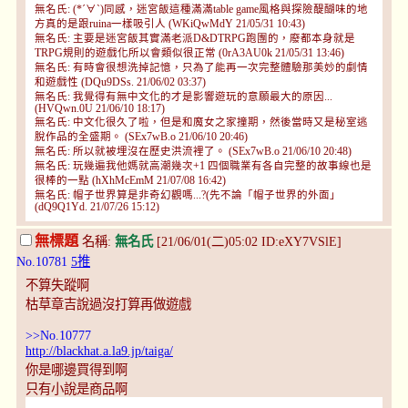
無名氏: (*´∀`)同感，迷宮飯這種滿滿table game風格與探險醍醐味的地
方真的是跟ruina一樣吸引人 (WKiQwMdY 21/05/31 10:43)
無名氏: 主要是迷宮飯其實滿老派D&DTRPG跑團的，廢都本身就是
TRPG規則的遊戲化所以會類似很正常 (0rA3AU0k 21/05/31 13:46)
無名氏: 有時會很想洗掉記憶，只為了能再一次完整體驗那美妙的劇情
和遊戲性 (DQu9DSs. 21/06/02 03:37)
無名氏: 我覺得有無中文化的才是影響遊玩的意願最大的原因...
(HVQwn.0U 21/06/10 18:17)
無名氏: 中文化很久了啦，但是和魔女之家撞期，然後當時又是秘室逃
脫作品的全盛期。 (SEx7wB.o 21/06/10 20:46)
無名氏: 所以就被埋沒在歷史洪流裡了。 (SEx7wB.o 21/06/10 20:48)
無名氏: 玩幾遍我他媽就高潮幾次+1 四個職業有各自完整的故事線也是
很棒的一點 (hXhMcEmM 21/07/08 16:42)
無名氏: 帽子世界算是非奇幻觀嗎...?(先不論「帽子世界的外面」
(dQ9Q1Yd. 21/07/26 15:12)
無標題
名稱:
無名氏
[21/06/01(二)05:02 ID:eXY7VSlE]
No.10781
5推
不算失蹤啊
枯草章吉說過沒打算再做遊戲
>>No.10777
http://blackhat.a.la9.jp/taiga/
你是哪邊買得到啊
只有小說是商品啊