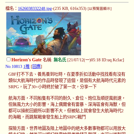
檔名：
1626038332248.jpg
-(235 KB, 616x353)
[以預覽圖顯示]
Horizon's Gate
名稱:
無名氏
[21/07/12(一)05:18 ID:uq.KcIac]
No.10813
1推
[
回應
]
GBF打不下去、養馬養到吐時，在夏季折扣活動中找找看有沒有
類似大航海時代的作品時發現了這個，是個有大航海時代元素的
SRPG，玩了30+小時終於破了第一次，分享一下
航海方面，不同船隻有不同的耐久、倉位、炮位及順逆風航速，
但無風力大小的影響，海上偶爾會有雷暴、深海區會有海獸，但
都可以操舵回避所以影響不大，但被貼上就會發生大航海時代2
的海戰，而跳幫戰會發生船上的SRPG戰鬥
探險方面，世界地圖及陸上地圖中的絕大多數事物都可以用放大