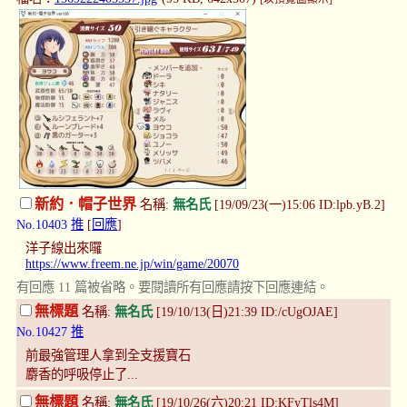
新約．帽子世界
名稱:
無名氏
[19/09/23(一)15:06 ID:lpb.yB.2]
No.10403
推
[
回應
]
洋子線出來囉
https://www.freem.ne.jp/win/game/20070
有回應 11 篇被省略。要閱讀所有回應請按下回應連結。
無標題
名稱:
無名氏
[19/10/13(日)21:39 ID:/cUgOJAE]
No.10427
推
前最強管理人拿到全支援寶石
麝香的呼吸停止了...
無標題
名稱:
無名氏
[19/10/26(六)20:21 ID:KFyTls4M]