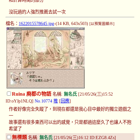
沒玩過的人強烈推薦去試一次
檔名：
1622015578645.jpg
-(14 KB, 643x503)
[以預覽圖顯示]
Ruina 廃都の物語
名稱:
無名氏
[21/05/26(三)15:52
ID:oYJp1NLQ]
No.10774
推
[
回應
]
作者好像完全失蹤了，到現在都還是我心目中最好的獨立遊戲之
一
故事還有很多東西可以出的感覺，只是都過這麼久了也讓人不抱
希望了
無標題
名稱:
無名氏
[21/05/26(三)16:12 ID:EZG8.4Zs]