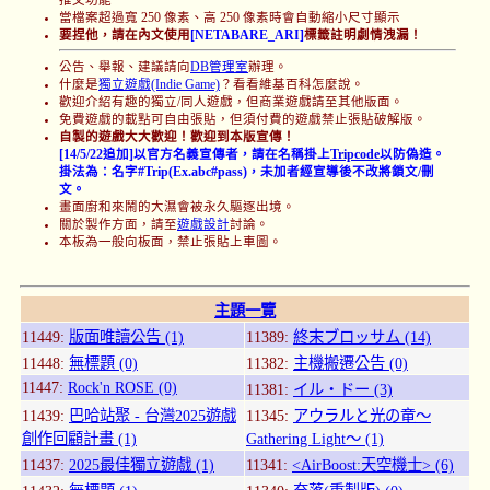
當檔案超過寬 250 像素、高 250 像素時會自動縮小尺寸顯示
要捏他，請在內文使用
[NETABARE_ARI]
標籤註明劇情洩漏！
公告、舉報、建議請向
DB管理室
辦理。
什麼是
獨立遊戲(Indie Game)
？看看維基百科怎麼說。
歡迎介紹有趣的獨立/同人遊戲，但商業遊戲請至其他版面。
免費遊戲的載點可自由張貼，但須付費的遊戲禁止張貼破解版。
自製的遊戲大大歡迎！歡迎到本版宣傳！
[14/5/22追加]以官方名義宣傳者，請在名稱掛上
Tripcode
以防偽造。
掛法為：名字#Trip(Ex.abc#pass)，未加者經宣導後不改將鎖文/刪
文。
畫面廚和來鬧的大濕會被永久驅逐出境。
關於製作方面，請至
遊戲設計
討論。
本板為一般向板面，禁止張貼上車圖。
主題一覽
11449:
版面唯讀公告 (1)
11389:
終末ブロッサム (14)
11448:
無標題 (0)
11382:
主機搬遷公告 (0)
11447:
Rock'n ROSE (0)
11381:
イル・ドー (3)
11439:
巴哈站聚 - 台灣2025遊戲
11345:
アウラルと光の竜～
創作回顧計畫 (1)
Gathering Light～ (1)
11437:
2025最佳獨立遊戲 (1)
11341:
<AirBoost:天空機士> (6)