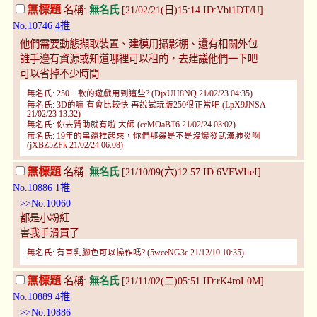
無標題
名稱:
無名氏
[21/02/21(日)15:14 ID:Vbi1DT/U]
No.10746
4推
他們需要動態擷取裝置、建模用攝影棚、還有相關外包
誰手邊有資源或知道哪裡可以租的，去建議他們一下吧
可以省掉不少時間
無名氏: 250一款的遊戲用到這些? (DjxUH8NQ 21/02/23 04:35)
無名氏: 3D的嘛 有會比較快 再說試玩版250很正常吧 (LpX9JNSA
21/02/23 13:32)
無名氏: 你去贊助就有啦 大師 (ccMOaBT6 21/02/24 03:02)
無名氏: 19年的串還推起來，你們那邊是不是沒爆發武漢肺炎啊
(jXBZ5ZFk 21/02/24 06:08)
無標題
名稱:
無名氏
[21/10/09(六)12:57 ID:6VFWIteI]
No.10886
1推
>>No.10060
都是小粉紅
害我手滑買了
無名氏: 有巨乳腳色可以操作嗎? (5wceNG3c 21/12/10 10:35)
無標題
名稱:
無名氏
[21/11/02(二)05:51 ID:rK4roL0M]
No.10889
4推
>>No.10886