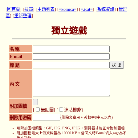
[
回首頁
] [
搜尋
] [
主題列表
] [
=komica=
] [
=2cat=
] [
系統資訊
] [
管理
區
] [
重新整理
]
獨立遊戲
名 稱
E-mail
標 題
內 文
附加圖檔
[
無貼圖
] [
連貼機能
]
刪除用密碼
(刪除文章用。英數字8字元以內)
可附加圖檔類型：GIF, JPG, PNG, JPEG，瀏覽器才能正常附加圖檔
附加圖檔最大上傳資料量為 10000 KB。當回文時E-mail填入sage為不
推文功能