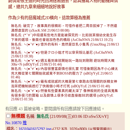
劇情是很王道的時光回溯拯救過去，認真描寫人物的動機與情
感，總共九章來細細地說好故事
作為少有的惡魔城式2D橫向，這款算極為推薦
無名氏: 破完了，故事真的很精彩，可惜作者把二周目拔掉了，不然還
滿想虐菜的 (zXocK.SM 21/06/13 00:08)
無名氏: (*´∀`)中段還有些地方是能被探究的，比如說某個幼女能生存
下來的選項，後面也會追加色色的橋段 (AsC6uNWA 21/06/13 19:25)
無名氏: ヽ(●´∀`●)ﾉ意外的有料，竟然是巨乳小隻馬 (UmxJ0ixg 21/06/13
19:34)
無名氏: ヽ(●´∀`●)ﾉ但是クロ小姐才可以穿貝殼比基尼 (AsC6uNWA
21/06/13 19:38)
無名氏: ヽ(●´∀`●)ﾉ週五看到串就開始玩一路玩到剛剛 遊玩時間大概
30hr+N (nBOj/YyE 21/06/15 01:44)
無名氏: ヽ(●´∀`●)ﾉ內容很豐富劇情也很扎實 可惜後期因為不小心練太
兇大概從第七關開始就感覺不到BOSS的壓力了 (nBOj/YyE 21/06/15
01:46)
無名氏: ヽ(●´∀`●)ﾉ最有成就感的大概是第七章跑去找隱關的妖精女神
泡茶把機制搞透打了快兩個小時才打死 (nBOj/YyE 21/06/15 01:48)
無名氏: ヽ(●´∀`●)ﾉ然後有些要素真的藏太深了 像神殺劍的全道具蒐集
有很多很刁的寶箱 以及劇情上很多分歧直接進BE的選項 (nBOj/YyE
21/06/15 01:50)
有回應 43 篇被省略。要閱讀所有回應請按下回應連結。
無標題
名稱:
無名氏
[21/09/08(三)03:06 ID:oSw5X/vY]
No.10870
推
檔名：
1631041615292.jpg
-(232 KB, 1026x800)
[以預覽圖顯示]