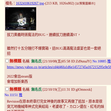
檔名：
1632410619267.jpg
-(213 KB, 1026x802)
[以預覽圖顯示]
拔刀奧義時搓魔法的BUG，連續拔刀連續滿ST，
雖然打十五分鐘打不爆寶箱，這BUG滿滿魔法盛宴也是一套絕
招
無標題
名稱:
無名氏
[21/10/08(五)05:58 ID:Zd9unaJY]
No.10885
推
https://news.yahoo.co.jp/articles/cd4d46fa1d6e14572745a167215295c0e5
2022會出steam版
會增加新東西
無標題
名稱:
無名氏
[22/10/19(三)11:31 ID:glOmnoxk]
No.11151
推
Revision在原本終章打完女神後的故事又再做了追加，原本是很
突兀地機械降神式完美結局，老婆收了、カロン還在、紅毛的妹