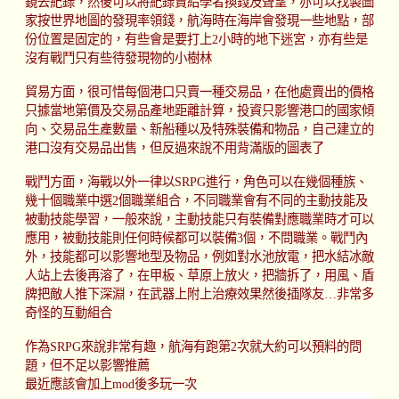
鏡去紀錄，然後可以將紀錄賣給學者換錢及聲望，亦可以找製圖
家按世界地圖的發現率領錢，航海時在海岸會發現一些地點，部
份位置是固定的，有些會是要打上2小時的地下迷宮，亦有些是
沒有戰鬥只有些待發現物的小樹林
貿易方面，很可惜每個港口只賣一種交易品，在他處賣出的價格
只據當地第價及交易品產地距離計算，投資只影響港口的國家傾
向、交易品生產數量、新船種以及特殊裝備和物品，自己建立的
港口沒有交易品出售，但反過來說不用背滿版的圖表了
戰鬥方面，海戰以外一律以SRPG進行，角色可以在幾個種族、
幾十個職業中選2個職業組合，不同職業會有不同的主動技能及
被動技能學習，一般來說，主動技能只有裝備對應職業時才可以
應用，被動技能則任何時候都可以裝備3個，不問職業。戰鬥內
外，技能都可以影響地型及物品，例如對水池放電，把水結冰敵
人站上去後再溶了，在甲板、草原上放火，把牆拆了，用風、盾
牌把敵人推下深淵，在武器上附上治療效果然後插隊友…非常多
奇怪的互動組合
作為SRPG來說非常有趣，航海有跑第2次就大約可以預料的問
題，但不足以影響推薦
最近應該會加上mod後多玩一次