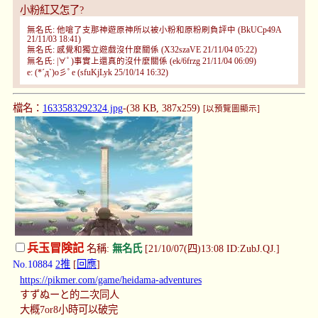
小粉紅又怎了?
無名氏: 他嗆了支那神遊原神所以被小粉和原粉刷負評中 (BkUCp49A
21/11/03 18:41)
無名氏: 感覺和獨立遊戲沒什麼關係 (X32szaVE 21/11/04 05:22)
無名氏: |∀ﾟ)事實上還真的沒什麼關係 (ek/6frzg 21/11/04 06:09)
e: (*´д`)o彡ﾟe (sfuKjLyk 25/10/14 16:32)
檔名：
1633583292324.jpg
-(38 KB, 387x259)
[以預覽圖顯示]
兵玉冒険記
名稱:
無名氏
[21/10/07(四)13:08 ID:ZubJ.QJ.]
No.10884
2推
[
回應
]
https://pikmer.com/game/heidama-adventures
すずぬーと的二次同人
大概7or8小時可以破完