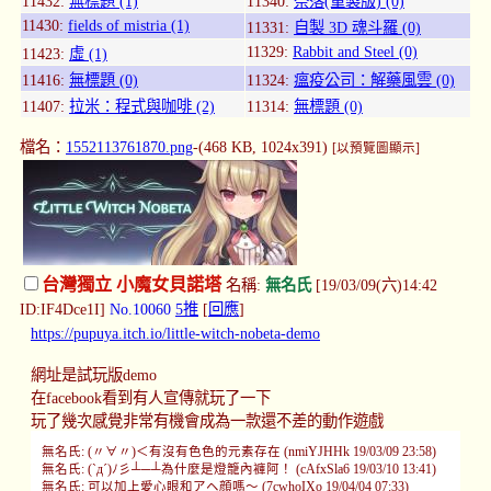
11432:
無標題 (1)
11340:
奈落(重製版) (0)
11430:
fields of mistria (1)
11331:
自製 3D 魂斗羅 (0)
11329:
Rabbit and Steel (0)
11423:
虛 (1)
11416:
無標題 (0)
11324:
瘟疫公司：解藥風雲 (0)
11407:
拉米：程式與咖啡 (2)
11314:
無標題 (0)
檔名：
1552113761870.png
-(468 KB, 1024x391)
[以預覽圖顯示]
台灣獨立 小魔女貝諾塔
名稱:
無名氏
[19/03/09(六)14:42
ID:IF4Dce1I]
No.10060
5推
[
回應
]
https://pupuya.itch.io/little-witch-nobeta-demo
網址是試玩版demo
在facebook看到有人宣傳就玩了一下
玩了幾次感覺非常有機會成為一款還不差的動作遊戲
無名氏: (〃∀〃)＜有沒有色色的元素存在 (nmiYJHHk 19/03/09 23:58)
無名氏: (`д´)ﾉ彡┴─┴為什麼是燈籠內褲阿！ (cAfxSla6 19/03/10 13:41)
無名氏: 可以加上愛心眼和アヘ顔嗎～ (7cwhoIXo 19/04/04 07:33)