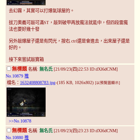
去幻霧，其實可以打爆氣球屋的。
拔刀奧義可敲可滿ST，敲到破甲再放魔法就能中，但四段雷魔
法也要好幾十發
另外敲爆屋子還是有閃光，按右.ctrl還是會進去，出來屋子還是
好的。
接下來嘗試敲寶箱
無標題
名稱:
無名氏
[21/09/23(四)22:53 ID:dXl6dCNM]
No.10879
推
檔名：
1632408808783.jpg
-(185 KB, 1026x802)
[以預覽圖顯示]
>>No.10878
無標題
名稱:
無名氏
[21/09/23(四)23:23 ID:dXl6dCNM]
No.10880
推