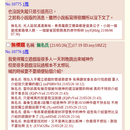
No.10775
1推
也沒說失蹤只是引退而已，
之前有小說版的消息，雖然小說板寫得很爛所以沒下文了。
無名氏: 光人設就滿滿臭味，泰奧羅跟艾爾森都是俊美公子，小說一個
變成套路壞人臉、一個變雀斑憨臉真的原作粉碎 (nyfQ6Idg 21/06/06
07:36)
無標題
名稱:
無名氏
[21/05/26(三)17:19 ID:nxy1l8Z2]
No.10776
6推
我覺得獨立遊戲版很多人一天到晚跳出來喊神作
但是很多遊戲沒玩過根本不太想玩..
喊的時候要不要順便貼個介紹?
無名氏: 現在入手獨立遊戲的管道那麼多 有興趣就會去自行找遊戲 要人
介紹就只是懶的藉口 (mP0lRWX6 21/05/26 18:12)
無名氏: 當你前面有幾百個被叫做神的還沒破關的時候 真的不特別介紹
就不會去玩 (IQtPvYmI 21/05/26 21:43)
無名氏: 只是喊爽的就當我沒說過 (IQtPvYmI 21/05/26 21:43)
無名氏: 最後生還者2這種介紹是神作 評分是10/10神作還不快去玩 不用
屈就獨立遊戲這圈子啦 (Xj.mHDdE 21/05/26 23:12)
無名氏: 還有一堆商業遊戲都是好評發售中的神作 這些有介紹當然比沒
介紹的遊戲好多了 (Xj.mHDdE 21/05/26 23:14)
無名氏: 來這裡是找同好，又不是再比誰比較神，你覺得不想玩，那就
不要玩啊 北七 (EYbO2Ra. 21/05/28 22:31)