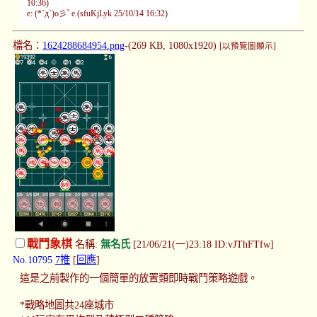
10:36)
e: (*´д`)o彡ﾟe (sfuKjLyk 25/10/14 16:32)
檔名：
1624288684954.png
-(269 KB, 1080x1920)
[以預覽圖顯示]
戰鬥象棋
名稱:
無名氏
[21/06/21(一)23:18 ID:vJThFTfw]
No.10795
7推
[
回應
]
這是之前製作的一個簡單的放置類即時戰鬥策略遊戲。
*戰略地圖共24座城市