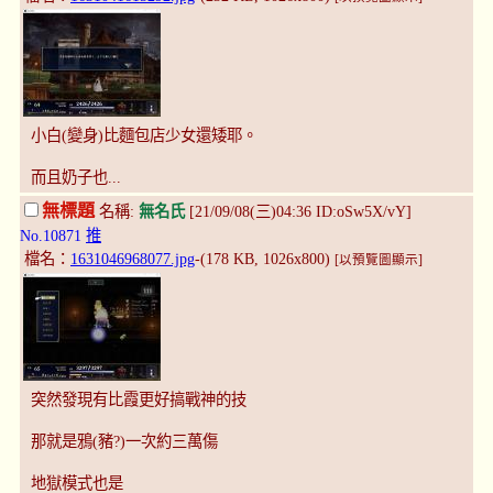
小白(變身)比麵包店少女還矮耶。
而且奶子也...
無標題
名稱:
無名氏
[21/09/08(三)04:36 ID:oSw5X/vY]
No.10871
推
檔名：
1631046968077.jpg
-(178 KB, 1026x800)
[以預覽圖顯示]
突然發現有比霞更好搞戰神的技
那就是鴉(豬?)一次約三萬傷
地獄模式也是