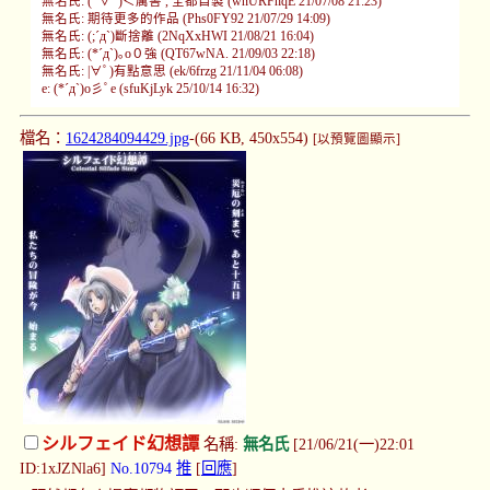
無名氏: (ﾟ∀ﾟ)＜厲害 , 全都自製 (wnURFhqE 21/07/08 21:23)
無名氏: 期待更多的作品 (Phs0FY92 21/07/29 14:09)
無名氏: (;´д`)斷捨離 (2NqXxHWI 21/08/21 16:04)
無名氏: (*´д`)｡o０強 (QT67wNA. 21/09/03 22:18)
無名氏: |∀ﾟ)有點意思 (ek/6frzg 21/11/04 06:08)
e: (*´д`)o彡ﾟe (sfuKjLyk 25/10/14 16:32)
檔名：
1624284094429.jpg
-(66 KB, 450x554)
[以預覽圖顯示]
シルフェイド幻想譚
名稱:
無名氏
[21/06/21(一)22:01
ID:1xJZNla6]
No.10794
推
[
回應
]