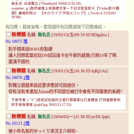
無名氏: 台灣獨立 (7Nem6qA6 19/04/23 02:19)
youtuber: |д`)既然被推上來順便分享一下日文配音影片【Vtuber影片翻
譯】嚴格的阿火 【ホロライブ/不知火フレア】 (.5vv4/cA 21/03/01
19:48)
有回應 1 篇被省略。要閱讀所有回應請按下回應連結。
無標題
名稱:
無名氏
[19/03/15(五)09:59 ID:RDgqhia.]
No.10075
推
對手殘來說BOSS有點硬
讓人回想起當初玩DN試玩版卡在牛那的感覺(已經10年了啊..
還滿不錯的
無標題
名稱:
無名氏
[19/03/15(五)16:36 ID:lqRjj1As]
No.10076
1推
對獨立遊戲來說這要求應該可說過份，
但有沒有考慮加入boss的不同部位被打中會有不同傷害的系統?
不是作者: (ﾟ∀ﾟ)目前試玩版的王是打頭傷害比打身體高 打到盾跟拿劍
的手是無傷害 (jcqkOjrg 19/03/15 17:55)
無標題
名稱:
無名氏
[19/04/01(一)21:58 ID:pvDLJjqk]
No.10123
2推
被小有名氣的ゆっくり実況主介紹啦~