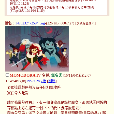
無名氏: soul真的靠盃難，尤其是對像我這種鍵盤玩家 (YTbp42cU
16/11/10 11:28)
無名氏: 我就只有8個方向可以射啊你只有0.5秒我哪打得中(崩潰
(YTbp42cU 16/11/10 11:29)
檔名：
1478232472594.png
-(226 KB, 600x427)
[以預覽圖顯示]
MOMODORA IV
名稱:
無名氏
[16/11/04(五)12:07
ID:Wu4kuxgk]
No.8628
7推
[
回應
]
發現這遊戲居然沒有任何相關攻略
實在令人吃驚
請問修道院往右走，有一個身邊都是貓的魔女，那張地圖附近的
存檔點上方右邊有一個?????的門，要怎麼進去?
還有象牙蟲，滿了之後可以換到一個黑斯爾徽章(重要物品)，那