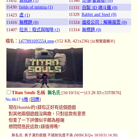
11432:
無標題 (1)
11340:
奈落(重製版) (0)
11430:
fields of mistria (1)
11331:
自製 3D 魂斗羅 (0)
11329:
Rabbit and Steel (0)
11423:
虛 (1)
11416:
無標題 (0)
11324:
瘟疫公司：解藥風雲 (0)
11407:
拉米：程式與咖啡 (2)
11314:
無標題 (0)
檔名：
1477891695554.png
-(152 KB, 421x236)
[以預覽圖顯示]
Titan Souls
名稱:
無名氏
[16/10/31(一)13:28 ID:c33TBl76]
No.8617
6推
[
回應
]
現在Humble的1鎂包正好有這個遊戲
對其他兩個遊戲沒興趣，只對這款有意思
但查了一下評價似乎頗為極端
想問問島民這款1鎂值得嗎?
無名氏: 男子漢的遊戲 不過耐玩度不高 (MflbCKQw 16/10/31 14:30)