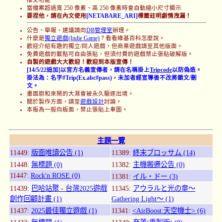
當檔案超過寬 250 像素、高 250 像素時會自動縮小尺寸顯示
要捏他，請在內文使用
[NETABARE_ARI]
標籤註明劇情洩漏！
公告、舉報、建議請向
DB管理室
辦理。
什麼是
獨立遊戲(Indie Game)
？看看維基百科怎麼說。
歡迎介紹有趣的獨立/同人遊戲，但商業遊戲請至其他版面。
免費遊戲的載點可自由張貼，但須付費的遊戲禁止張貼破解版。
自製的遊戲大大歡迎！歡迎到本版宣傳！
[14/5/22追加]以官方名義宣傳者，請在名稱掛上
Tripcode
以防偽造。
掛法為：名字#Trip(Ex.abc#pass)，未加者經宣導後不改將鎖文/刪
文。
畫面廚和來鬧的大濕會被永久驅逐出境。
關於製作方面，請至
遊戲設計
討論。
本板為一般向板面，禁止張貼上車圖。
主題一覽
11449:
版面唯讀公告 (1)
11389:
終末ブロッサム (14)
11448:
無標題 (0)
11382:
主機搬遷公告 (0)
11447:
Rock'n ROSE (0)
11381:
イル・ドー (3)
11439:
巴哈站聚 - 台灣2025遊戲
11345:
アウラルと光の竜～
創作回顧計畫 (1)
Gathering Light～ (1)
11437:
2025最佳獨立遊戲 (1)
11341:
<AirBoost:天空機士> (6)