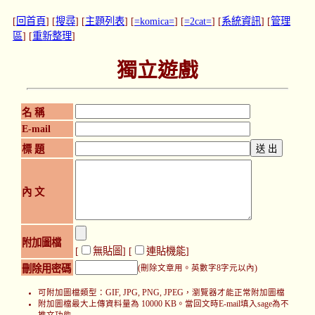
[
回首頁
] [
搜尋
] [
主題列表
] [
=komica=
] [
=2cat=
] [
系統資訊
] [
管理
區
] [
重新整理
]
獨立遊戲
名 稱
E-mail
標 題
內 文
附加圖檔
[
無貼圖
] [
連貼機能
]
刪除用密碼
(刪除文章用。英數字8字元以內)
可附加圖檔類型：GIF, JPG, PNG, JPEG，瀏覽器才能正常附加圖檔
附加圖檔最大上傳資料量為 10000 KB。當回文時E-mail填入sage為不
推文功能