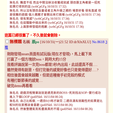
無名氏: 難度不低 而且中間沒辦法收獲成就感 頭目跟主角都是一招死
如果打得到的話 (wrbCpGFg 16/10/31 17:32)
無名氏: 所以沒有頭目血量或者主角升級之類的 場景好看 很有直感 但
是很難的遊戲 個人偶爾才會開出來打兩場 (wrbCpGFg 16/10/31 17:34)
無名氏: 很有質感* (wrbCpGFg 16/10/31 17:34)
無名氏: 在這騷動中搞出來的 (wrbCpGFg 16/10/31 17:35)
無名氏: 上面那條發錯的抱歉. (wrbCpGFg 16/10/31 17:36)
這篇已經很舊了，不久後就會刪除。
無標題
名稱:
原po
[16/10/31(一)21:52 ID:drXfnXLU]
No.8618
3
推
剛剛發現steam頁面有試玩版(現在才發現)，馬上載下來
打贏了一個方塊狀boss，耗時大約15分
我看評論說第一次見boss都是3秒內出局，此話還真不假.....
雖然覺得有創意，但打完後的感覺好像也只是覺得還好.....?
相信後面會越來越難，但是這種幾乎初見殺的模式
有種打斷節奏的感覺....
破完demo再看看
無名氏: 遊戲流程簡單說就是遇見新的BOSS>死到找出SOP>實行成功
進入下個LOOP (po0JSk6. 16/11/04 00:24)
無名氏: 自己比較廢, 一週目6小時才破完 二週目滿有挑戰性的如果是比
較M的玩家應該會喜歡 (po0JSk6. 16/11/04 00:26)
無名氏: 然後整體氣氛和畫面真的不錯 (po0JSk6. 16/11/04 00:26)