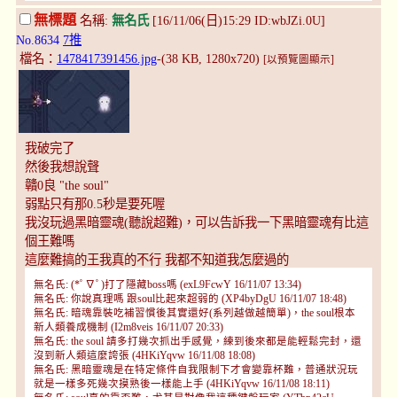
無標題
名稱:
無名氏
[16/11/06(日)15:29 ID:wbJZi.0U]
No.8634
7推
檔名：
1478417391456.jpg
-(38 KB, 1280x720)
[以預覽圖顯示]
我破完了
然後我想說聲
贛0良 "the soul"
弱點只有那0.5秒是要死喔
我沒玩過黑暗靈魂(聽說超難)，可以告訴我一下黑暗靈魂有比這
個王難嗎
這麼難搞的王我真的不行 我都不知道我怎麼過的
無名氏: (*ﾟ∇ﾟ)打了隱藏boss嗎 (exL9FcwY 16/11/07 13:34)
無名氏: 你說真理嗎 跟soul比起來超弱的 (XP4byDgU 16/11/07 18:48)
無名氏: 暗魂靠裝吃補習慣後其實還好(系列越做越簡單)，the soul根本
新人類養成機制 (I2m8veis 16/11/07 20:33)
無名氏: the soul 請多打幾次抓出手感覺，練到後來都是能輕鬆完封，還
沒到新人類這麼誇張 (4HKiYqvw 16/11/08 18:08)
無名氏: 黑暗靈魂是在特定條件自我限制下才會變靠杯難，普通狀況玩
就是一樣多死幾次摸熟後一樣能上手 (4HKiYqvw 16/11/08 18:11)