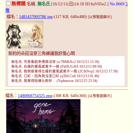
無標題
名稱:
無名氏
[16/12/11(日)14:18 ID:baV05o2.]
No.8669
5
推
檔名：
1481437093786.jpg
-(117 KB, 640x480)
[以預覽圖顯示]
新約的朵菈沒穿三角褲讓我好傷心啊
無名氏: 可是看起來裡面沒穿 (w7BMkXc2 16/12/11 15:18)
無名氏: 右邊的畫風感覺不一樣 (FkHUG/0A 16/12/12 09:59)
無名氏: 我倒是覺得左邊的畫風感覺不一樣 (2CfkNvp2 16/12/12 17:58)
無名氏: 口紅，因為我沒塗口紅 (qTk6.Cu6 16/12/13 01:46)
無名氏: 我覺得短褲比較好… (Yq4mowac 16/12/25 23:34)
檔名：
1480068754325.png
-(308 KB, 640x360)
[以預覽圖顯示]