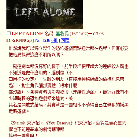
LEFT ALONE
名稱:
無名氏
[16/11/07(一)13:06
ID:RcKNNGq2]
No.8636
6推
[
回應
]
雖然說我可以獨立製作的恐怖遊戲賣點通常都在過程，但有必要
把結局搞得這麼不明所以嗎？
一副連劇本都沒寫好的樣子，前半段埋梗埋超大的連續殺人魔也
不知道是做什麼用的，腦創傷（不
知用途的設定）、失蹤的朋友（直接用神秘組織的偽造訊息帶
過）、對主角作腦部實驗（根本什麼
都沒說）、各種資料與驚嚇橋段（連結性薄弱），最近好像有不
少短時程的恐怖遊戲都來這套，美
其名是開放式結局，其實就是一團根本不曉得自己在幹嘛的摸黑
走路遊戲。
《Stairs》來這招，《You Deserve》也來這招，就算是賣心靈恐
懼也不能連基本的劇情鋪陳都
搞得一團亂呀！