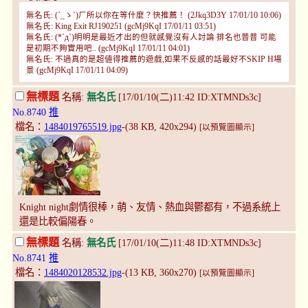
無名氏: (´_ゝ`)ㄏ所以你在等什麼？快推薦！ (2Jkq3D3Y 17/01/10 10:06)
無名氏: King Exit RJ190251 (gcMj9KqI 17/01/11 03:51)
無名氏: (*´д`)明明是最近才出的但就感覺沒有人討論 排名也普普 可能
是初期不夠實用吧.. (gcMj9KqI 17/01/11 04:01)
無名氏: 不過真的是超値得推薦的遊戲,如果不反感的話最好不SKIP H場
景 (gcMj9KqI 17/01/11 04:09)
無標題
名稱:
無名氏
[17/01/10(二)11:42 ID:XTMNDs3c]
No.8740
推
檔名：
1484019765519.jpg
-(38 KB, 420x294)
[以預覽圖顯示]
Knight night劇情很棒，萌、友情、熱血與鬱都有，不過系統上
還是比較偏陽春。
無標題
名稱:
無名氏
[17/01/10(二)11:48 ID:XTMNDs3c]
No.8741
推
檔名：
1484020128532.jpg
-(13 KB, 360x270)
[以預覽圖顯示]