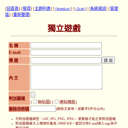
[
回首頁
] [
搜尋
] [
主題列表
] [
=komica=
] [
=2cat=
] [
系統資訊
] [
管理
區
] [
重新整理
]
獨立遊戲
名 稱
E-mail
標 題
內 文
附加圖檔
[
無貼圖
] [
連貼機能
]
刪除用密碼
(刪除文章用。英數字8字元以內)
可附加圖檔類型：GIF, JPG, PNG, JPEG，瀏覽器才能正常附加圖檔
附加圖檔最大上傳資料量為 10000 KB。當回文時E-mail填入sage為不
推文功能