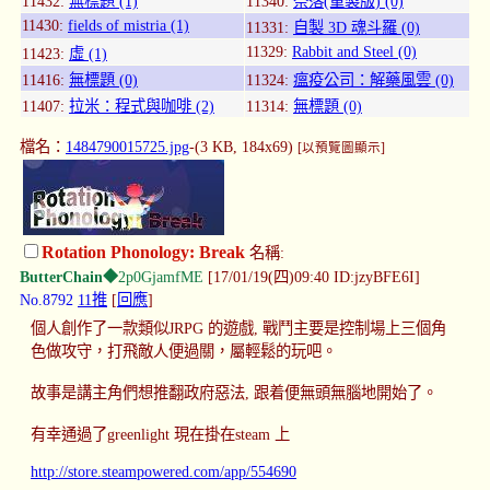
11432:
無標題 (1)
11340:
奈落(重製版) (0)
11430:
fields of mistria (1)
11331:
自製 3D 魂斗羅 (0)
11329:
Rabbit and Steel (0)
11423:
虛 (1)
11416:
無標題 (0)
11324:
瘟疫公司：解藥風雲 (0)
11407:
拉米：程式與咖啡 (2)
11314:
無標題 (0)
檔名：
1484790015725.jpg
-(3 KB, 184x69)
[以預覽圖顯示]
Rotation Phonology: Break
名稱:
ButterChain
◆2p0GjamfME
[17/01/19(四)09:40 ID:jzyBFE6I]
No.8792
11推
[
回應
]
個人創作了一款類似JRPG 的遊戲, 戰鬥主要是控制場上三個角
色做攻守，打飛敵人便過關，屬輕鬆的玩吧。
故事是講主角們想推翻政府惡法, 跟着便無頭無腦地開始了。
有幸通過了greenlight 現在掛在steam 上
http://store.steampowered.com/app/554690