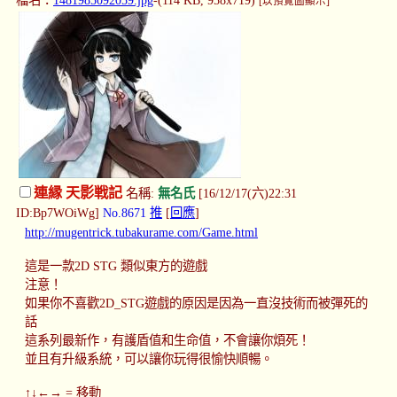
檔名：
1481985092059.jpg
-(114 KB, 958x719)
[以預覽圖顯示]
連縁 天影戦記
名稱:
無名氏
[16/12/17(六)22:31
ID:Bp7WOiWg]
No.8671
推
[
回應
]
http://mugentrick.tubakurame.com/Game.html
這是一款2D STG 類似東方的遊戲
注意！
如果你不喜歡2D_STG遊戲的原因是因為一直沒技術而被彈死的
話
這系列最新作，有護盾值和生命值，不會讓你煩死！
並且有升級系統，可以讓你玩得很愉快順暢。
↑↓←→ = 移動