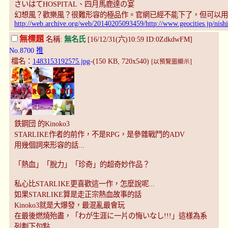
さいはてHOSPITAL、四月馬鹿達の宴
幻想風？歡樂風？很難形容的極品作。官網已經不能下了，但可以用
http://web.archive.org/web/20140205093459/http://www.geocities.jp/nis
無標題
名稱:
無名氏
[16/12/31(六)10:59 ID:0ZdkdwFM]
No.8700
推
檔名：
1483153192575.jpg
-(150 KB, 720x540)
[以預覽圖顯示]
鉄鋼団 的Kinoko3
STARLIKE作者的前作，不是RPG，是參雜戰鬥的ADV
用幾個詞來形容的話...
「熱血」「脫力」「珍奇」的超奇妙作品？
私心比STARLIKE更喜歡這一作，怎麼說呢...
如果STARLIKE算是走正宗熱血故事的話
Kinoko3就是大爆發，最混亂最會玩
在最後燃燒殆盡，「わが生涯に一片の悔いなし!!!」這樣為系
列劃下句點