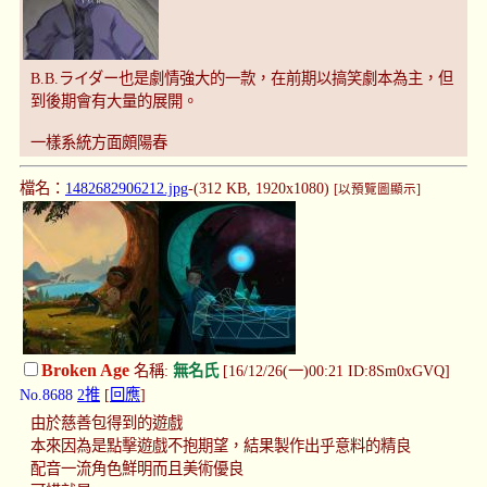
B.B.ライダー也是劇情強大的一款，在前期以搞笑劇本為主，但
到後期會有大量的展開。
一樣系統方面頗陽春
檔名：
1482682906212.jpg
-(312 KB, 1920x1080)
[以預覽圖顯示]
Broken Age
名稱:
無名氏
[16/12/26(一)00:21 ID:8Sm0xGVQ]
No.8688
2推
[
回應
]
由於慈善包得到的遊戲
本來因為是點擊遊戲不抱期望，結果製作出乎意料的精良
配音一流角色鮮明而且美術優良