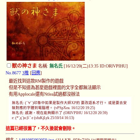
獣の神さま
名稱:
無名氏
[16/12/20(二)13:35 ID:ORlVPIHU]
No.8677
3推
[
回應
]
最近找到這款RM製作的遊戲
但是不知道為甚麼遊戲裡面的文字全都無法顯示
有用Applocale還有Ntlea試過都沒辦法
無名氏: (´∀`)印象中如果是製作大師XP的 要改語系才行。 或是要去安
裝對應的字體到電腦裡。 (vPSpXea. 16/12/20 19:25)
無名氏: 感謝，現在能夠顯示了 (ORlVPIHU 16/12/20 20:59)
e: (*´д`)o彡ﾟe (sfuKjLyk 25/10/14 16:13)
這篇已經很舊了，不久後就會刪除。