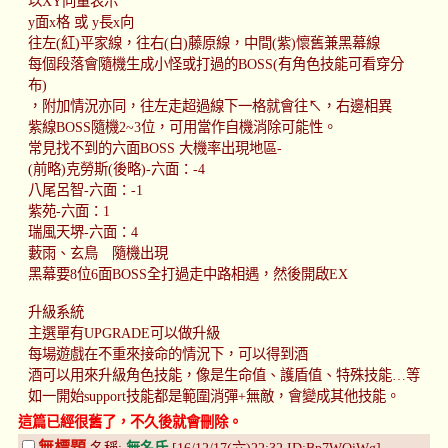
以XY向量表示
y面x格 或 y長x向
往左(紅)平家線，往右(白)藤原線，中間(紫)懷舊兼黑幕線
每個段落會隨機生成小怪或打過的BOSS(有角色技能可看穿分
布)
，附加情況亦同，往左走超過線下一格就會往↖，右邊相異
紫線BOSS隨機2~3位，可用當作自機消除可能性。
常見找不到的六面BOSS 大機率出現地區-
(前略)克勞斯(後略)-六面：-4
八尾呂智-六面：-1
紫苑-六面：1
瑞風天堺-六面：4
藪雨、玄鳥 隨機出現
黑幕要8位6面BOSS全打過走中路相遇，然後開啟EX
升級系統
主選單有UPGRADE可以做升級
每場遊戲在不重來接命的情況下，可以得到酒
酒可以用來升級角色技能，像是生命值、護盾值、特殊技能…等
如一開始support技能都是範圍消彈+無敵，會變成其他技能。
這篇已經很舊了，不久後就會刪除。