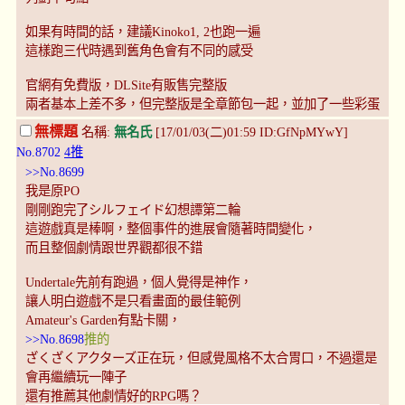
如果有時間的話，建議Kinoko1, 2也跑一遍
這樣跑三代時遇到舊角色會有不同的感受
官網有免費版，DLSite有販售完整版
兩者基本上差不多，但完整版是全章節包一起，並加了一些彩蛋
無標題
名稱:
無名氏
[17/01/03(二)01:59 ID:GfNpMYwY]
No.8702
4推
>>No.8699
我是原PO
剛剛跑完了シルフェイド幻想譚第二輪
這遊戲真是棒啊，整個事件的進展會隨著時間變化，
而且整個劇情跟世界觀都很不錯
Undertale先前有跑過，個人覺得是神作，
讓人明白遊戲不是只看畫面的最佳範例
Amateur's Garden有點卡關，
>>No.8698
推的
ざくざくアクターズ正在玩，但感覺風格不太合胃口，不過還是
會再繼續玩一陣子
還有推薦其他劇情好的RPG嗎？