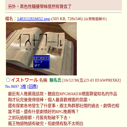
另外，黑色性騷擾學姊竟然有聲音了
檔名：
1483112616652.png
-(503 KB, 728x546)
[以預覽圖顯示]
イストワール
名稱:
無名氏
[16/12/30(五)23:43 ID:kWPRIXKI]
No.8697
3推
[
回應
]
最近有人推薦我這款，聽說在RPGMAKER裡面算蠻知名的作品
剛才玩完後覺得很棒，個人最喜歡裡面的氛圍，
還有探索各地發生了什麼事，跟主角群那壯闊的過去，劇情也相
當不錯，還有什麼劇情好的RPG推薦嗎？
之前玩過廢都，月藍有點破不下去，
魔王物語物語有破完，但劇情有點不太明白