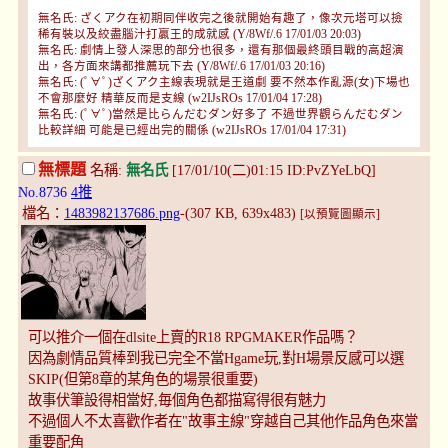
無名氏: ざくアク在初期同伴收完之後就開始有趣了，像次元塔可以撿
稀有裝以及絞盡腦汁打贏王的成就感 (Y/8Wf/.6 17/01/03 20:03)
無名氏: 劇情上發人深思的部分也很多，還有那個最終頭目戰的高超演
出，各方面來講都推薦玩下去 (Y/8Wf/.6 17/01/03 20:16)
無名氏: (ﾟ∀ﾟ)ざくアク主線表現就是王道劇 要不然本作亂源(女)下場也
不會那麼好 精華反而是支線 (w2IJsROs 17/01/04 17:28)
無名氏: (ﾟ∀ﾟ)當然是比らんだむダン好多了 不過世界觀らんだむダン
比較詳細 可能是已經出完的關係 (w2IJsROs 17/01/04 17:31)
無標題
名稱:
無名氏
[17/01/10(二)01:15 ID:PvZYeLbQ]
No.8736
4推
檔名：
1483982137686.png
-(307 KB, 639x483)
[以預覽圖顯示]
可以推介一個在dlsite上賣的R18 RPGMAKER作品嗎？
因為劇情品質棒到我已完全不當Hgame玩,對H場景反感可以選
SKIP(但第8章的某角色的場景很重要)
故事伏筆設得相當好,毎個角色都描寫得很有魅力
不過個人不太喜歡作者在"故事主線"穿越自己其他作品角色來當
重要配角