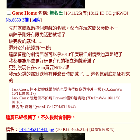
Gone Home
名稱:
無名氏
[16/11/25(五)18:12 ID:TC.g4RWQ]
No.8650
3推
[
回應
]
先前就聽說過這個遊戲的名號，然而在玩家間又褒貶不一
前陣子剛好有限免活動就領了
破完後的感想......
還好沒有花錢買(一秒)
這麼普遍的劇情居然可以拿2013年度最佳劇情獎也真是絕了
我都要為那些更好玩更有fu的獨立遊戲流淚了
更別說現在在steam買要Nt187呢......
我玩免錢的都默默地有種浪費時間感了......這名氣到底是哪裡來
的
Jack Cross: 阿不就妳妹跟郎造也要演得好像恐怖片一樣 (7DzZmsWw
16/11/30 01:17)
Jack Cross: 玩這個不如玩Firewatch聽D姐嘴砲 (7DzZmsWw 16/11/30
01:18)
無名氏: 膚淺! (ynnz41Cc 17/01/03 16:44)
這篇已經很舊了，不久後就會刪除。
檔名：
1478495214943.jpg
-(30 KB, 460x215)
[以預覽圖顯示]