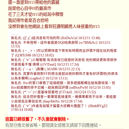
還一直提到ff15帶給他的震撼
說是他心目中ff的最高作
花了三天才從ff15的結局中釋懷
我記得作者是百合控吧
沒想到會在他網誌上看到狂讚明顯男人味很重的ff15
……
無名氏: (|||ﾟдﾟ)這消息有可怕的阿 (HxDnA1zI 16/12/11 15:48)
無名氏: 不奇怪啊，這作者還是DQ6哈桑廚耶 (w7BMkXc2 16/12/11
15:53)
無名氏: (・_ゝ・)可以把期待度下修到有時間而且評價不錯在玩的程度
了 (Q38TrS86 16/12/12 18:02)
無名氏: (ﾟ∀ﾟ)彡喔喔喔 有消息就已經是好消息啦 他的網誌更新得很快
可是我看不懂 嘖嘖 (t1VlTmzQ 16/12/15 17:24)
無名氏: (´・ω・`)真糟 (.3iUtI96 16/12/15 22:13)
無名氏: 其實作者她對FF的想法是超出她的期待才會有好評價吧(你原本
以為多爛啊) (cag6rsU2 16/12/16 13:11)
無名氏: ffxv的第15章救了這個遊戲，很多遊戲都爛在結局跟收尾，但
ffxv前面爛的慘不忍睹，結局救回評價 (odHoyPwM 16/12/16 15:05)
無名氏: (*ﾟーﾟ)＜是基味很重吧 (F37ckd1. 16/12/24 15:52)
無名氏: 這支控好傷害一套爆發直接灌死，連蘋果都丟不出來，套娃變
小血很低反擊就反死 (6aqvMeNo 16/12/28 17:54)
無名氏: (ﾟ∀ﾟ)作者有說陽子篇要大逆轉大團圓了！ (MmbBVgZ2
17/01/14 10:00)
這篇已經很舊了，不久後就會刪除。
有部分推文被省略。要閱讀全部推文請按下回應連結。