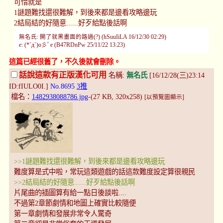
可惜就是
1謎題難找還很難解，到後來都是邊看攻略邊玩
2結局結的好隨意......好歹給點後話啊
無名氏: 開了就黑畫面的路過(?) (hSuuIiLA 16/12/30 02:29)
e: (*´д`)o彡ﾟe (B47RDnPw 25/11/22 13:23)
這篇已經很舊了，不久後就會刪除。
話說這款有正版漢化可用
名稱:
無名氏
[16/12/28(三)23:14
ID:fIULO0I.]
No.8695
3推
檔名：
1482938088786.jpg
-(27 KB, 320x258)
[以預覽圖顯示]
>>1謎題難找還很難解，到後來都是邊看攻略邊玩
難度算是式中啦，常玩這類遊戲的話這款難度設定算很親民
>>2結局結的好隨意......好歹給點後話啊
片尾曲的插圖算有給一點日後談啦....
不過第2章節劇情和地圖上確實比較隨便
第一章劇情和發展非常令人驚奇