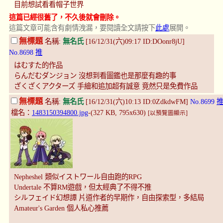
目前想試看看帽子世界
這篇已經很舊了，不久後就會刪除。
這篇文章可能含有劇情洩漏，要閱讀全文請按下
此處
展開。
無標題
名稱:
無名氏
[16/12/31(六)09:17 ID:DOonr8jU]
No.8698
推
はむすた的作品
らんだむダンジョン 沒想到看圖鑑也是那麼有趣的事
ざくざくアクターズ 手繪和追加超有誠意 竟然只是免費作品
無標題
名稱:
無名氏
[16/12/31(六)10:13 ID:0ZdkdwFM]
No.8699
檔名：
1483150394800.jpg
-(327 KB, 795x630)
[以預覽圖顯示]
Nepheshel 類似イストワール自由跑的RPG
Undertale 不算RM遊戲，但太經典了不得不推
シルフェイド幻想譚 片道作者的早期作，自由探索型，多結局
Amateur's Garden 個人私心推薦