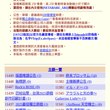
當檔案超過寬 250 像素、高 250 像素時會自動縮小尺寸顯示
要捏他，請在內文使用
[NETABARE_ARI]
標籤註明劇情洩漏！
公告、舉報、建議請向
DB管理室
辦理。
什麼是
獨立遊戲(Indie Game)
？看看維基百科怎麼說。
歡迎介紹有趣的獨立/同人遊戲，但商業遊戲請至其他版面。
免費遊戲的載點可自由張貼，但須付費的遊戲禁止張貼破解版。
自製的遊戲大大歡迎！歡迎到本版宣傳！
[14/5/22追加]以官方名義宣傳者，請在名稱掛上
Tripcode
以防偽造。
掛法為：名字#Trip(Ex.abc#pass)，未加者經宣導後不改將鎖文/刪
文。
畫面廚和來鬧的大濕會被永久驅逐出境。
關於製作方面，請至
遊戲設計
討論。
本板為一般向板面，禁止張貼上車圖。
主題一覽
11449:
版面唯讀公告 (1)
11389:
終末ブロッサム (14)
11448:
無標題 (0)
11382:
主機搬遷公告 (0)
11447:
Rock'n ROSE (0)
11381:
イル・ドー (3)
11439:
巴哈站聚 - 台灣2025遊戲
11345:
アウラルと光の竜～
創作回顧計畫 (1)
Gathering Light～ (1)
11437:
2025最佳獨立遊戲 (1)
11341:
<AirBoost:天空機士> (6)