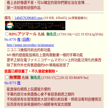
看上去好像還不差，可以確定的是你們實在沒在宣傳......
第一次知道有這個作品
檔名：
1484576390403.png
-(10 KB, 436x65)
[以預覽圖顯示]
RPGアツマール
名稱:
無名氏
[17/01/16(一)22:19 ID:k1g5Filk]
No.8770
推
[
回應
]
http://game.nicovideo.jp/atsumaru/
ニコニコ幾個月前出的新功能
MV做的遊戲能投稿在上面有跟動畫一樣的字幕功能
更早之前在電ファミニコゲームマガジン上的功能泛用化的東西
除了新作外也有舊遊戲的MV移植板就是了
這篇已經很舊了，不久後就會刪除。
無標題
名稱:
無名氏
[17/01/17(二)10:32 ID:Rfd0Y/ho]
No.8773
推
能直接在網頁上玩還蠻方便的
字幕的部分本來還擔心會不會惡意劇透之類的
不知道是有在管理還是大部分都比較自重，倒是沒看到這種情況
反而是有些容易漏掉的小細節會有留言提醒