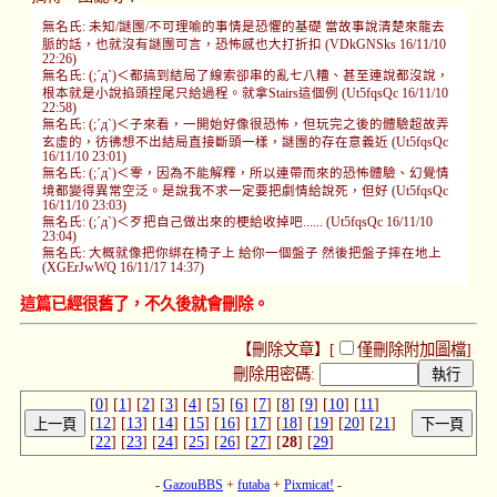
無名氏: 未知/謎團/不可理喻的事情是恐懼的基礎 當故事說清楚來龍去
脈的話，也就沒有謎團可言，恐怖感也大打折扣 (VDkGNSks 16/11/10
22:26)
無名氏: (;´д`)＜都搞到結局了線索卻串的亂七八糟、甚至連說都沒說，
根本就是小說掐頭捏尾只給過程。就拿Stairs這個例 (Ut5fqsQc 16/11/10
22:58)
無名氏: (;´д`)＜子來看，一開始好像很恐怖，但玩完之後的體驗超故弄
玄虛的，彷彿想不出結局直接斷頭一樣，謎團的存在意義近 (Ut5fqsQc
16/11/10 23:01)
無名氏: (;´д`)＜零，因為不能解釋，所以連帶而來的恐怖體驗、幻覺情
境都變得異常空泛。是說我不求一定要把劇情給說死，但好 (Ut5fqsQc
16/11/10 23:03)
無名氏: (;´д`)＜歹把自己做出來的梗給收掉吧...... (Ut5fqsQc 16/11/10
23:04)
無名氏: 大概就像把你綁在椅子上 給你一個盤子 然後把盤子摔在地上
(XGErJwWQ 16/11/17 14:37)
這篇已經很舊了，不久後就會刪除。
【刪除文章】[
僅刪除附加圖檔
]
刪除用密碼:
[
0
] [
1
] [
2
] [
3
] [
4
] [
5
] [
6
] [
7
] [
8
] [
9
] [
10
] [
11
]
[
12
] [
13
] [
14
] [
15
] [
16
] [
17
] [
18
] [
19
] [
20
] [
21
]
[
22
] [
23
] [
24
] [
25
] [
26
] [
27
] [
28
] [
29
]
-
GazouBBS
+
futaba
+
Pixmicat!
-