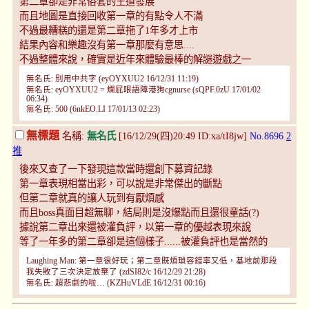
第二章卻是非常俗套的王道發展
而且地圖是直接回收第一章的有點令人不滿
不過最糟糕的還是第二章拖了1年多才上市
結果內容和樂趣沒有第一章那麼有意思....
不過整體來說，確實是近年來體驗最棒的解謎遊戲之一
無名氏: 別用中共字 (eyOYXUU2 16/12/31 11:19)
無名氏: eyOYXUU2 = 爛屁眼語障港狗cgnurse (sQPF.0zU 17/01/02
06:34)
無名氏: 500 (6nkEO.LI 17/01/13 02:23)
無標題
名稱:
無名氏
[16/12/29(四)20:49 ID:xa/tI8jw]
No.8696
2
推
後來又查了一下發現這款當時還創下募資記錄
第一章表現相當出彩，可以說是非常傑出的斷點
但第二章就真的讓人玩到有厭煩感
而且boss真面目超無聊，結局則是沒爆點而且還很童話(?)
據說第二章出來還被灌負評，以第一章的優越表現來說
等了一年多的第二章卻是這個樣子......被灌負評也是當然的
Laughing Man: 第一章很好玩；第二章既煩瑣容錯率又低，基地前那段
我失敗了三次決定放棄了 (zdSI82/c 16/12/29 21:28)
無名氏: 超悲劇的啦… (KZHuVLdE 16/12/31 00:16)