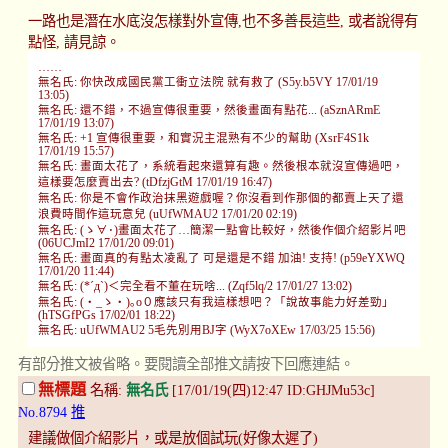
一路也是潛在水底沒怎樣對外宣傳,也不多善長這些, 或者說得有
點怪, 請見諒。
……
無名氏: 你快改成國民黨工衝立法院 就有救了 (S5y.b5VY 17/01/19
13:05)
無名氏: 還不錯，不過宣傳很重要，然後畫面有點花... (aSznARmE
17/01/19 13:07)
無名氏: +1 宣傳很重要，和實況主混熟有不少的幫助 (XsrF4S1k
17/01/19 15:57)
無名氏: 畫面太花了，系統看起來還算有趣。然後根本就沒宣傳過吧，
這樣要怎麼賣出去? (tDfzjGtM 17/01/19 16:47)
無名氏: 你是不會作政治抹黑遊戲喔？你沒看到作那個的都賣上天了還
浪費時間作這玩意兒 (uUfWMAU2 17/01/20 02:19)
無名氏: (ゝ∀･)畫面太花了…簡潔一點會比較好，然後作個介紹影片吧
(06UCJmI2 17/01/20 09:01)
無名氏: 畫面真的有點太凌亂了 可是還是不錯 加油! 支持! (p59eYXWQ
17/01/20 11:44)
無名氏: (*´д`)＜完全看不董在玩啥... (Zqf5lq/2 17/01/27 13:02)
無名氏: (・_ゝ・)｡o０應該只有我這樣想吧？「說故事能力好差勁」
(hTSGfPGs 17/02/01 18:22)
無名氏: uUfWMAU2 5毛先別用BJ字 (WyX7oXEw 17/03/25 15:56)
有部分推文被省略。要閱讀全部推文請按下回應連結。
無標題
名稱:
無名氏
[17/01/19(四)12:47 ID:GHJMu53c]
No.8794
推
建議做個介紹影片，或是放個試玩(好像太遲了)