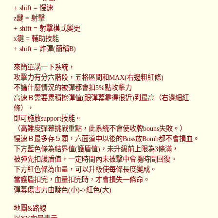
+ shift = 慢速
z鍵 = 射擊
+ shift = 射擊模式變更
x鍵 = 輔助技能
+ shift = 炸彈(簡稱B)
來簡單講一下系統，
攻擊力有分六階段，五格區間和MAX(右邊粗紅條)
不論什麼情況的被彈都會扣5%點攻擊力
高速Ｂ需要累積擦彈值(跟彈幕靠得很近)到最高（右邊細紅
條），
即可施放support技能。
（高難度彈幕挑戰重點，此系統不會使收牌bouns失敗。）
慢速Ｂ最多存５顆，六面道中以後的Boss放Bomb都不會損血。
下方藍色條為結界值(護盾值)，未升級前上限為3條滿，
被彈先扣護盾值，一定時間內未被擊中會隨時間回復。
下方紅色條為血量，可以升級使每條長度變成。
當護盾扣完，血量扣完時，才會損失一條命。
彈幕傷害力由靛色(小)->紅色(大)
地圖&路線