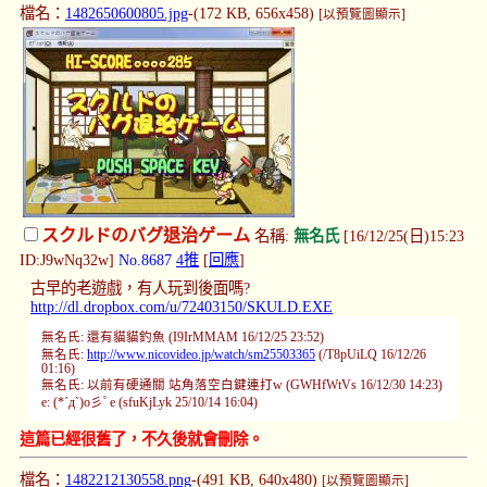
檔名：
1482650600805.jpg
-(172 KB, 656x458)
[以預覽圖顯示]
スクルドのバグ退治ゲーム
名稱:
無名氏
[16/12/25(日)15:23
ID:J9wNq32w]
No.8687
4推
[
回應
]
古早的老遊戲，有人玩到後面嗎?
http://dl.dropbox.com/u/72403150/SKULD.EXE
無名氏: 還有貓貓釣魚 (I9IrMMAM 16/12/25 23:52)
無名氏:
http://www.nicovideo.jp/watch/sm25503365
(/T8pUiLQ 16/12/26
01:16)
無名氏: 以前有硬通關 站角落空白鍵連打w (GWHfWtVs 16/12/30 14:23)
e: (*´д`)o彡ﾟe (sfuKjLyk 25/10/14 16:04)
這篇已經很舊了，不久後就會刪除。
檔名：
1482212130558.png
-(491 KB, 640x480)
[以預覽圖顯示]