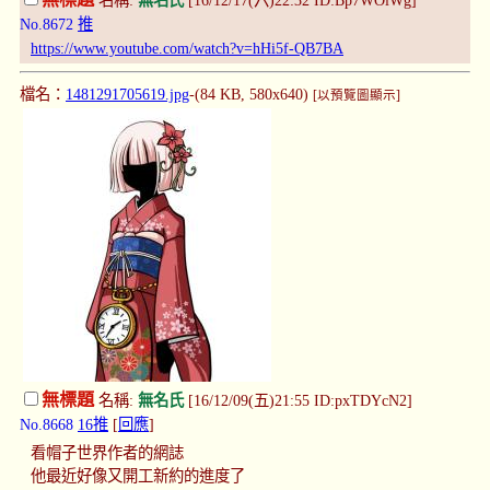
無標題
名稱:
無名氏
[16/12/17(六)22:32 ID:Bp7WOiWg]
No.8672
推
https://www.youtube.com/watch?v=hHi5f-QB7BA
檔名：
1481291705619.jpg
-(84 KB, 580x640)
[以預覽圖顯示]
無標題
名稱:
無名氏
[16/12/09(五)21:55 ID:pxTDYcN2]
No.8668
16推
[
回應
]
看帽子世界作者的網誌
他最近好像又開工新約的進度了