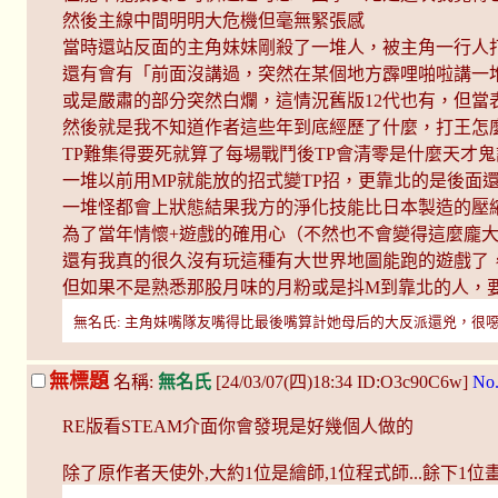
然後主線中間明明大危機但毫無緊張感
當時還站反面的主角妹妹剛殺了一堆人，被主角一行人
還有會有「前面沒講過，突然在某個地方霹哩啪啦講一
或是嚴肅的部分突然白爛，這情況舊版12代也有，但
然後就是我不知道作者這些年到底經歷了什麼，打王怎
TP難集得要死就算了每場戰鬥後TP會清零是什麼天才
一堆以前用MP就能放的招式變TP招，更靠北的是後面還
一堆怪都會上狀態結果我方的淨化技能比日本製造的壓
為了當年情懷+遊戲的確用心（不然也不會變得這麼龐大
還有我真的很久沒有玩這種有大世界地圖能跑的遊戲了
但如果不是熟悉那股月味的月粉或是抖M到靠北的人，
無名氏: 主角妹嘴隊友嘴得比最後嘴算計她母后的大反派還兇，很噁心的角色 (oh
無標題
名稱:
無名氏
[24/03/07(四)18:34 ID:O3c90C6w]
No
RE版看STEAM介面你會發現是好幾個人做的
除了原作者天使外,大約1位是繪師,1位程式師...餘下1