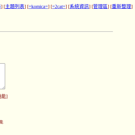
尋
] [
主題列表
] [
=komica=
] [
=2cat=
] [
系統資訊
] [
管理區
] [
重新整理
]
機能
]
功能