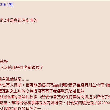
1316
1推
奇2才是真正有劇情的
懂就好
給人玩的那些作者都很猛了
還有亂倫結局……
本也有人協助，但可能瘋狂打架讓劇情銜接甚至沒有月藍傳奇2
確定對女主角的心意後沒有有了老婆就只想著把妹
舊版她講的話還比較多（然後作者真的在特典房間說這次降低了
份吃重，想寫出做壞事都是因為她可憐，我玩完的感覺是頂多20%
已經寫得可以的角色之一……