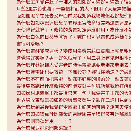
為什麼主角覺得殺了一堆人的如如好可憐好可憐為了復活
月藍2風鈴鈴也殺了一整個村莊的人，但用了大量篇幅
版如如呢？在死去父母面前哭我知道我壞壞但我好想你
為什麼如如嘴巴這麼臭？異界王宮教育很差嗎還是這是
天使降智就算了，攸特的背景設定這麼好用，為什麼不
為什麼白色向日葵笨就算了，戰鬥也可以雷包成這樣？這遊戲
畫很可愛嗎？
為什麼雷娜變成這樣？變成用豪爽當藉口實際上就是粗
會覺得好笑嗎？男一好色就算了，男二身上有鬼但根本
為什麼埋葬蜥蜴人受害者的時候雷娜還要老娘來老娘去
為什麼連雷娜也要教育一下風鈴鈴？妳很懂她逆？旁邊
為什麼不在前面把雷娜一點都不好笑的段落分一點去鋪實質
最後突然跑出什麼攸特的前隊友對主角喊話幫我們打醒
如如屠村還襲擊王都最後只有一句「我傷害了王都的大
世界線收束就當如如幹的壞事沒發生？跟在三途川見到
為什麼玩到最後我覺得雷歐娜王妃有夠可憐？還有天使
為什麼如如嘴算計她養母的雷歐娜甚至嘴得沒有她嘴風
為什麼刪節號是用．．．？
為什麼我要把它開起來玩？