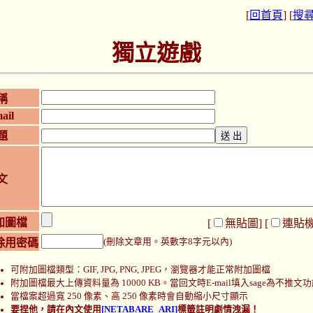
[
回首頁
] [
搜
獨立遊戲
稱
ail
題
文
加圖檔
[
無貼圖
] [
連貼
除用密碼
(刪除文章用。英數字8字元以內)
可附加圖檔類型：GIF, JPG, PNG, JPEG，瀏覽器才能正常附加圖檔
附加圖檔最大上傳資料量為 10000 KB。當回文時E-mail填入sage為不推文
當檔案超過寬 250 像素、高 250 像素時會自動縮小尺寸顯示
要捏他，請在內文使用
[NETABARE_ARI]
標籤註明劇情洩漏！