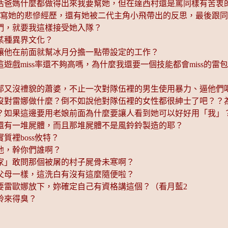
爸媽什麼都做得出來我要幫她，但在達西村還是罵同樣有苦衷的b
描寫她的悲慘經歷，還有她被二代主角小飛帶出的反思，最後跟
們，就要我這樣接受她入隊？
某種異界文化？
讓他在前面就幫冰月分擔一點帶設定的工作？
miss率還不夠高嗎，為什麼我還要一個技能都會miss的雷包？
鄙又沒禮貌的蕭婆，不止一次對隊伍裡的男生使用暴力、逼他們
沒對雷娜做什麼？倒不如說他對隊伍裡的女性都很紳士了吧？？
？如果這邊要用老娘前面為什麼要讓人看到她可以好好用「我」
還有一堆屍體，而且那堆屍體不是風鈴鈴製造的耶？
裡boss攸特？
他，幹你們誰啊？
家」敢問那個被屠的村子屍骨未寒啊？
父母一樣，這洗白有沒有這麼隨便啦？
要雷歐娜放下，妳確定自己有資格講這個？（看月藍2
鈴來得臭？