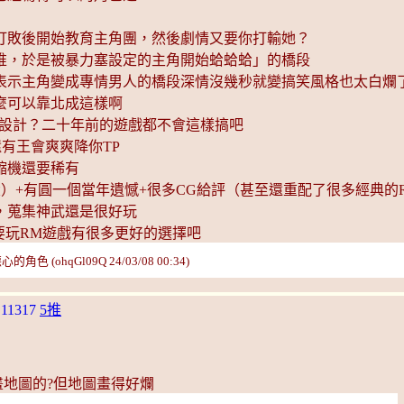
打敗後開始教育主角團，然後劇情又要你打輸她？
堆，於是被暴力塞設定的主角開始蛤蛤蛤」的橋段
當表示主角變成專情男人的橋段深情沒幾秒就變搞笑風格也太白爛
麼可以靠北成這樣啊
鬼設計？二十年前的遊戲都不會這樣搞吧
有王會爽爽降你TP
縮機還要稀有
）+有圓一個當年遺憾+很多CG給評（甚至還重配了很多經典的
，蒐集神武還是很好玩
要玩RM遊戲有很多更好的選擇吧
qGl09Q 24/03/08 00:34)
.11317
5推
位畫地圖的?但地圖畫得好爛