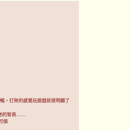
順暢，打架的感覺玩遊戲就很明顯了
她的智商……
可憐