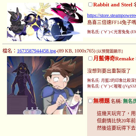
Rabbit and Steel
https://store.steampowe
島喜三倍速FF14兔子嗎
無名氏: (´∀`)＜光害兔兔 (EMS0
檔名：
1673587944458.jpg
-(89 KB, 1000x765)
[以預覽圖顯示]
月藍傳奇Remake
沒想到要出重製版了
無名氏: 月藍2的印象比較深刻 (w3s
無名氏: (´∀`)＜喔喔 (jVgS3Zqs
無標題
名稱:
無名
這幾天玩完了，用
但劇情比快20年
然後這要玩得下去