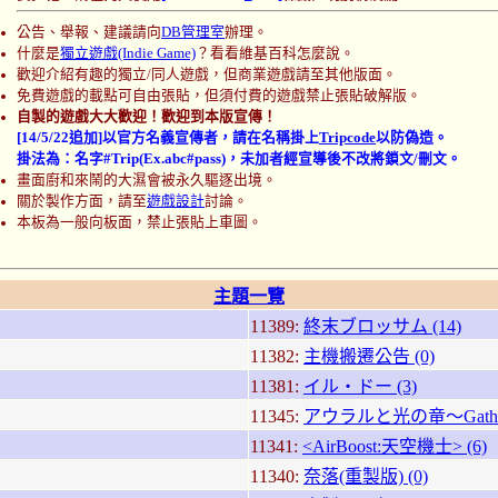
公告、舉報、建議請向
DB管理室
辦理。
什麼是
獨立遊戲(Indie Game)
？看看維基百科怎麼說。
歡迎介紹有趣的獨立/同人遊戲，但商業遊戲請至其他版面。
免費遊戲的載點可自由張貼，但須付費的遊戲禁止張貼破解版。
自製的遊戲大大歡迎！歡迎到本版宣傳！
[14/5/22追加]以官方名義宣傳者，請在名稱掛上
Tripcode
以防偽造。
掛法為：名字#Trip(Ex.abc#pass)，未加者經宣導後不改將鎖文/刪文。
畫面廚和來鬧的大濕會被永久驅逐出境。
關於製作方面，請至
遊戲設計
討論。
本板為一般向板面，禁止張貼上車圖。
主題一覽
11389:
終末ブロッサム (14)
11382:
主機搬遷公告 (0)
11381:
イル・ドー (3)
11345:
アウラルと光の竜～Gatherin
11341:
<AirBoost:天空機士> (6)
11340:
奈落(重製版) (0)