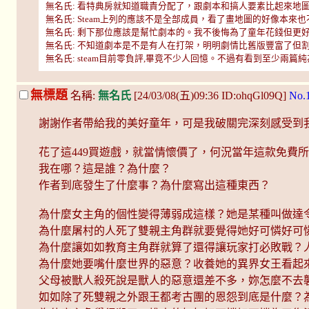
無名氏: 看特典房就知道職責分配了，跟劇本和搞人要素比起來地圖是小事 (at4m
無名氏: Steam上列的應該不是全部成員，看了畫地圖的好像本來也不是這塊專
無名氏: 剩下那位應該是幫忙劇本的。我不後悔為了童年花錢但更好的選擇一定很多
無名氏: 不知道劇本是不是有人在打架，明明劇情比舊版豐富了但割裂得很明顯 (a
無名氏: steam目前零負評,畢竟不少人回憶。不過有看到至少兩篇純為了情懷
無標題
名稱:
無名氏
[24/03/08(五)09:36 ID:ohqGl09Q]
No.
謝謝作者帶給我的美好童年，可是我破關完深刻感受到
花了這449買遊戲，就當情懷價了，何況當年這款免
我在哪？這是誰？為什麼？
作者到底發生了什麼事？為什麼寫出這種東西？
為什麼女主角的個性變得薄弱成這樣？她是某種叫做達
為什麼屠村的人死了雙親主角群就要覺得她好可憐好可
為什麼讓如如教育主角群就算了還得讓玩家打必敗戰？
為什麼她要嘴什麼世界的惡意？收養她的異界女王看起
父母被獸人殺死說是獸人的惡意還差不多，妳怎麼不去
如如除了死雙親之外跟王都考古團的恩怨到底是什麼？