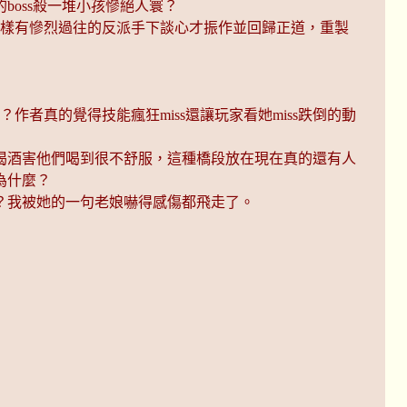
oss殺一堆小孩慘絕人寰？
同樣有慘烈過往的反派手下談心才振作並回歸正道，重製
作者真的覺得技能瘋狂miss還讓玩家看她miss跌倒的動
喝酒害他們喝到很不舒服，這種橋段放在現在真的還有人
為什麼？
？我被她的一句老娘嚇得感傷都飛走了。