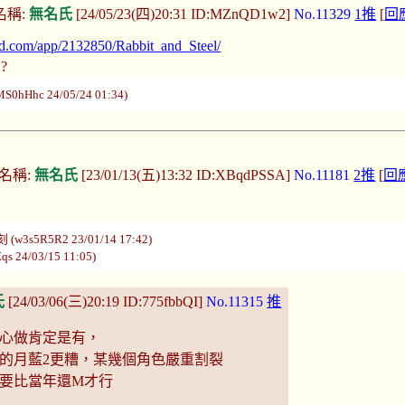
名稱:
無名氏
[24/05/23(四)20:31 ID:MZnQD1w2]
No.11329
1推
[
回
red.com/app/2132850/Rabbit_and_Steel/
?
hHhc 24/05/24 01:34)
名稱:
無名氏
[23/01/13(五)13:32 ID:XBqdPSSA]
No.11181
2推
[
回
5R5R2 23/01/14 17:42)
 24/03/15 11:05)
氏
[24/03/06(三)20:19 ID:775fbbQI]
No.11315
推
心做肯定是有，
前的月藍2更糟，某幾個角色嚴重割裂
要比當年還M才行