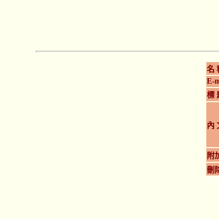
名 
E-m
標 
內 
附
刪