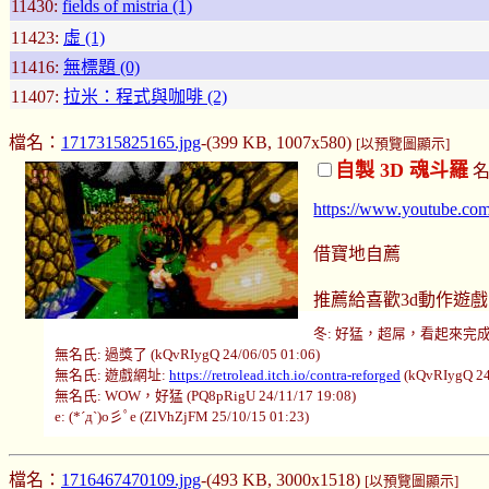
11430:
fields of mistria (1)
11423:
虛 (1)
11416:
無標題 (0)
11407:
拉米：程式與咖啡 (2)
檔名：
1717315825165.jpg
-(399 KB, 1007x580)
[以預覽圖顯示]
自製 3D 魂斗羅
名
https://www.youtube.c
借寶地自薦
推薦給喜歡3d動作遊
冬: 好猛，超屌，看起來完成度好高 (
無名氏: 過獎了 (kQvRIygQ 24/06/05 01:06)
無名氏: 遊戲網址:
https://retrolead.itch.io/contra-reforged
(kQvRIygQ 24
無名氏: WOW，好猛 (PQ8pRigU 24/11/17 19:08)
e: (*´д`)o彡ﾟe (ZlVhZjFM 25/10/15 01:23)
檔名：
1716467470109.jpg
-(493 KB, 3000x1518)
[以預覽圖顯示]