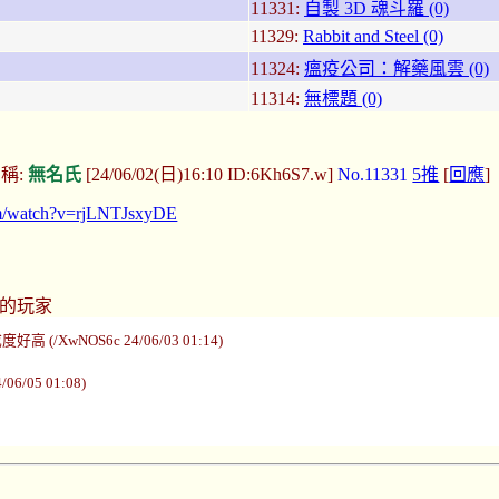
11331:
自製 3D 魂斗羅 (0)
11329:
Rabbit and Steel (0)
11324:
瘟疫公司：解藥風雲 (0)
11314:
無標題 (0)
稱:
無名氏
[24/06/02(日)16:10 ID:6Kh6S7.w]
No.11331
5推
[
回應
]
om/watch?v=rjLNTJsxyDE
戲的玩家
/XwNOS6c 24/06/03 01:14)
/06/05 01:08)