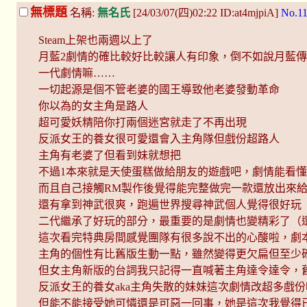
無標題
名稱:
無名氏
[24/03/07(四)02:22 ID:at4mjpiA]
No.1
Steam上架也兩週以上了
月藍2劇情的確比較好比較讓人有印象，倒不如說月藍傳
一代劇情嘛……
一切起源是個不管老婆的國王導致他老婆發動革命
你以為的女主角是路人
超可愛妖精陪你打兩個迷宮就走了不再出現
反派女王的養女很可愛還會入主角隊但戲份超路人
主角有老婆了但看到妹就想把
不過1本來就是天使蛋糕做給朋友的遊戲吧，劇情能看
而且自己接觸RM製作後覺得能完整做完一款還放出來
還有拿到神武很爽，跑遍世界搜尋神武個人覺得很好玩
二代繼承了好玩的部分，最重要的是劇情也變精彩了（
這次看完特典房間感覺團隊有很多說不出的心酸啦，劇
主角的個性有比舊版生動一點，雖然變得更欠扁但至少
但女主角新版的台詞我只記得一直喊著主角達令達令，
反派女王的養女aka主角失散的妹妹這次劇情改超多戲
但能不能接受她可憐還是可惡一回事，她是這次我覺得