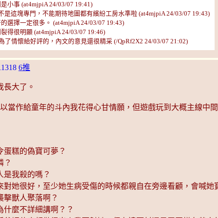
jpiA 24/03/07 19:41)
門，不能期待地圖都有繽紛工房水準啦 (at4mjpiA 24/03/07 19:43)
。 (at4mjpiA 24/03/07 19:43)
t4mjpiA 24/03/07 19:46)
給好評的，內文的意見還很精采 (/QpRf2X2 24/03/07 21:02)
11318
6推
我長大了。
費所以當作給童年的斗內我花得心甘情願，但遊戲玩到大概主線中
令蛋糕的偽寶可夢？
憐？
人是我殺的嗎？
來對她很好，至少她生病受傷的時候都親自在旁邊看顧，會喊她
襲擊獸人聚落啊？
為什麼不詳細講啊？？