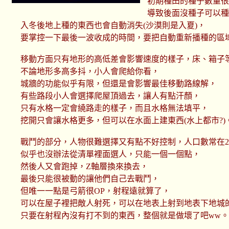
初期種田的種子數量
導致後面沒種子可以
入冬後地上種的東西也會自動消失(沙漠則是入夏)，
要掌控一下最後一波收成的時間，要把自動重新播種的區
移動方面只有地形的高低差會影響速度的樣子，床、箱子
不論地形多高多抖，小人會爬給你看，
城牆的功能似乎有限，但還是會影響最佳移動路線解，
有些路段小人會選擇爬屋頂過去，讓人有點汗顏，
只有水格一定會繞路走的樣子，而且水格無法填平，
挖開只會讓水格更多，但可以在水面上建東西(水上都市?)
戰鬥的部分，人物很難選擇又有點不好控制，人口數常在2
似乎也沒辦法從清單裡面選人，只能一個一個點，
然後人又會跑掉，Z軸層換來換去，
最後只能很被動的讓他們自己去戰鬥，
但唯一一點是弓箭很OP，射程遠就算了，
可以在屋子裡把敵人射死，可以在地表上射到地表下地城
只要在射程內沒有打不到的東西，整個就是做壞了吧ww。