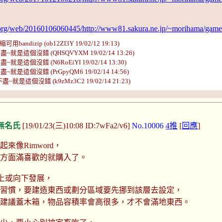
e.org/web/20160106060445/http://www81.sakura.ne.jp/~morihama/gam
bandizip (ob12ZI3Y 19/02/12 19:13)
不盡~就是這個沒錯 (QHSQVYXM 19/02/14 13:26)
盡~就是這個沒錯 (N6RoEiYI 19/02/14 13:30)
盡~就是這個沒錯 (PrGpyQM6 19/02/14 14:56)
不盡~就是這個沒錯 (k9zMz3C2 19/02/14 21:23)
無名氏
[19/01/23(三)10:08 ID:7wFa2/v6]
No.10006
4推
[
回應
]
來像Rimword，
術方面滿喜歡的就購入了。
上或向下發展，
不習慣，要建造東西或劃分區域要先挪到該層去設定，
域建議蓋木箱，物品容積率會高很多，才不會滿地東西。