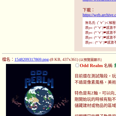
下載：
https://web.archiv
無名氏: (ﾟ∀ﾟ)＜解壓縮可用
原po: (*´∀`)❤感激
原po: (*´∀`)❤感激不
原po: (*´∀`)❤感激不
原po:: (*´∀`)❤感激
檔名：
1548209317869.png
-(8 KB, 437x361)
[以預覽圖顯示]
Odd Realm
名稱:
目前還在測試階段，玩起
不過是像素風格，美
特色是有Z軸，可以向
剛開始玩的時候有點
儲藏建材或物品的區