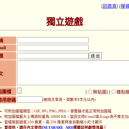
[
回首頁
] [
搜
獨立遊戲
稱
ail
題
文
加圖檔
[
無貼圖
] [
連貼
除用密碼
(刪除文章用。英數字8字元以內)
可附加圖檔類型：GIF, JPG, PNG, JPEG，瀏覽器才能正常附加圖檔
附加圖檔最大上傳資料量為 10000 KB。當回文時E-mail填入sage為不推文
當檔案超過寬 250 像素、高 250 像素時會自動縮小尺寸顯示
要捏他，請在內文使用
[NETABARE_ARI]
標籤註明劇情洩漏！