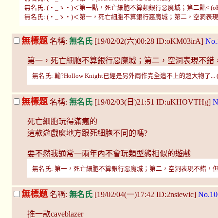
無名氏: (・_ゝ・)＜第一點，死亡細胞不算類銀行惡魔城；第二點< (oKM03irA
無名氏: (・_ゝ・)＜第一，死亡細胞不算銀行惡魔城；第二，空洞表現不錯，但還輸Gua
無標題
名稱:
無名氏
[19/02/02(六)00:28 ID:oKM03irA]
No.
第一，死亡細胞不算銀行惡魔城；第二，空洞表現不錯，但還輸
無名氏: 輸?Hollow Knight已經是另外兩作完全追不上的超大物了... (Foq4L
無標題
名稱:
無名氏
[19/02/03(日)21:51 ID:uKHOVTHg]
N
死亡細胞玩得滿瘋的
這款遊戲麼地方跟死細胞不同的嗎?
要不然我通常一兩年內不會玩類型態相似的遊戲
無名氏: 第一，死亡細胞不算銀行惡魔城；第二，空洞表現不錯，但還輸Guacamele
無標題
名稱:
無名氏
[19/02/04(一)17:42 ID:2nsiewic]
No.10
推一款caveblazer