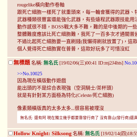
rougelike橫向動作卷軸
跟死亡細胞一樣死了就重頭來，每一輪會獲得的武器、
武器種類很豐富還能強化武器，有些遠程武器跟技能用法
動作感很不錯，BOSS戰大多不難，難的是中後期的一
整體難度應該比死亡細胞難，我死了一百多次才通關普通模式
不過比起死亡細胞要一直刷錢(我懶得刷就放置了)，這
個人覺得死亡細胞實在普普，這款好玩多了可惜沒紅
無標題
名稱:
無名氏
[19/02/06(三)00:41 ID:mj2J4hts]
No.10
>>No.10025
因為現在橫版動作遊戲
能出頭的不是綜合表現強（空洞騎士/茶杯頭）
就是有針對某方面極為特化(Celeste/死亡細胞)
像素類橫版真的太多太多...很容易被埋沒
無名氏: 還有阿 現在獨立幾乎都要靠發行商了 沒有靠山(發行商)還真的難紅 (KA
Hollow Knight: Silksong
名稱:
無名氏
[19/02/14(四)18: