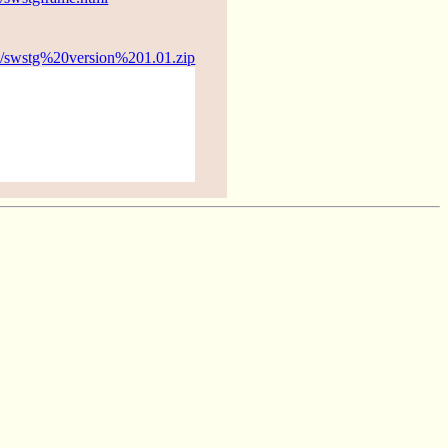
e/swstg%20version%201.01.zip