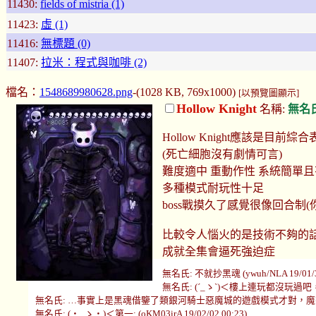
11430:
fields of mistria (1)
11423:
虛 (1)
11416:
無標題 (0)
11407:
拉米：程式與咖啡 (2)
檔名：
1548689980628.png
-(1028 KB, 769x1000)
[以預覽圖顯示]
Hollow Knight
名稱:
無名
Hollow Knight應該是目前
(死亡細胞沒有劇情可言)
難度適中 重動作性 系統簡單
多種模式耐玩性十足
boss戰摸久了感覺很像回合制(
比較令人惱火的是技術不夠的
成就全集會逼死強迫症
無名氏: 不就抄黑魂 (ywuh/NLA 19/01/31
無名氏: (´_ゝ`)＜樓上連玩都沒玩過吧，寒假到了.
無名氏: …事實上是黑魂借鑒了類銀河騎士惡魔城的遊戲模式才對，魔戒是抄天堂的ㄏ
無名氏: (・_ゝ・)＜第一: (oKM03irA 19/02/02 00:23)