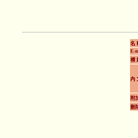
名 
E-m
標 
內 
附
刪