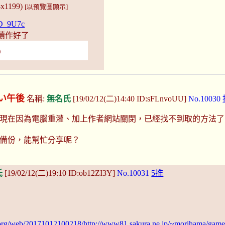
4x1199)
[以預覽圖顯示]
nD_9U7c
續作好了
)
い午後
名稱:
無名氏
[19/02/12(二)14:40 ID:sFLnvoUU]
No.10030
現在因為電腦重灌、加上作者網站關閉，已經找不到取的方法了
備份，能幫忙分享呢？
氏
[19/02/12(二)19:10 ID:ob12ZI3Y]
No.10031
5推
e.org/web/20171012100218/http://www81.sakura.ne.jp/~morihama/game