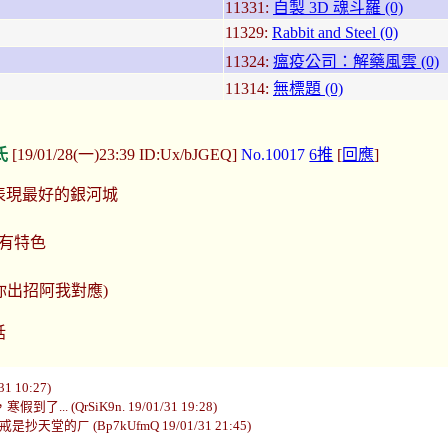
11331:
自製 3D 魂斗羅 (0)
11329:
Rabbit and Steel (0)
11324:
瘟疫公司：解藥風雲 (0)
11314:
無標題 (0)
氏
[19/01/28(一)23:39 ID:Ux/bJGEQ]
No.10017
6推
[
回應
]
綜合表現最好的銀河城
且有特色
你出招阿我對應)
話
 10:27)
.. (QrSiK9n. 19/01/31 19:28)
 (Bp7kUfmQ 19/01/31 21:45)