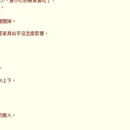
很少，要小心別被家畜吃了，
種，
域關掉。
等家具似乎沒怎麼影響，
。
0上下，
的敵人，