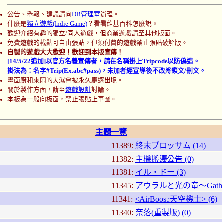
公告、舉報、建議請向
DB管理室
辦理。
什麼是
獨立遊戲(Indie Game)
？看看維基百科怎麼說。
歡迎介紹有趣的獨立/同人遊戲，但商業遊戲請至其他版面。
免費遊戲的載點可自由張貼，但須付費的遊戲禁止張貼破解版。
自製的遊戲大大歡迎！歡迎到本版宣傳！
[14/5/22追加]以官方名義宣傳者，請在名稱掛上
Tripcode
以防偽造。
掛法為：名字#Trip(Ex.abc#pass)，未加者經宣導後不改將鎖文/刪文。
畫面廚和來鬧的大濕會被永久驅逐出境。
關於製作方面，請至
遊戲設計
討論。
本板為一般向板面，禁止張貼上車圖。
主題一覽
11389:
終末ブロッサム (14)
11382:
主機搬遷公告 (0)
11381:
イル・ドー (3)
11345:
アウラルと光の竜～Gatherin
11341:
<AirBoost:天空機士> (6)
11340:
奈落(重製版) (0)