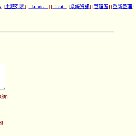
尋
] [
主題列表
] [
=komica=
] [
=2cat=
] [
系統資訊
] [
管理區
] [
重新整理
]
機能
]
功能