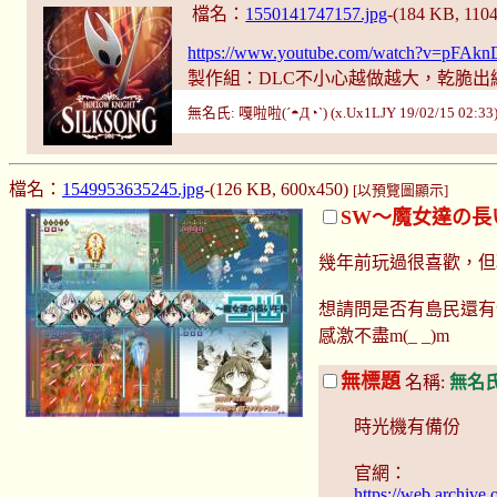
檔名：
1550141747157.jpg
-(184 KB, 110
https://www.youtube.com/watch?v=pFAk
製作組：DLC不小心越做越大，乾脆出
無名氏: 嘎啦啦(´◓Д◔`) (x.Ux1LJY 19/02/15 02:33
檔名：
1549953635245.jpg
-(126 KB, 600x450)
[以預覽圖顯示]
SW～魔女達の長
幾年前玩過很喜歡，但
想請問是否有島民還有
感激不盡m(_ _)m
無標題
名稱:
無名
時光機有備份
官網：
https://web.archiv