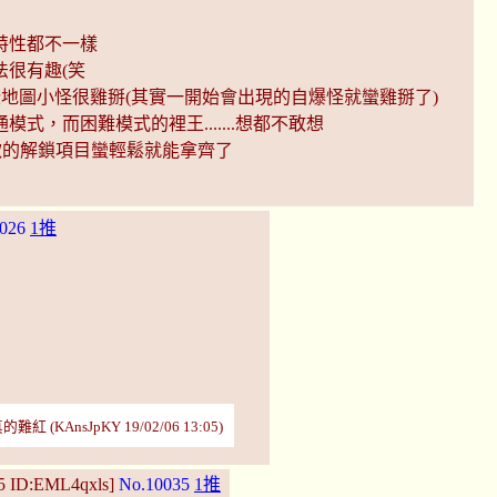
特性都不一樣
很有趣(笑
些地圖小怪很雞掰(其實一開始會出現的自爆怪就蠻雞掰了)
，而困難模式的裡王.......想都不敢想
款的解鎖項目蠻輕鬆就能拿齊了
026
1推
nsJpKY 19/02/06 13:05)
55 ID:EML4qxls]
No.10035
1推