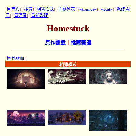
[
回首頁
] [
搜尋
] [
相簿模式
] [
主題列表
] [
=komica=
] [
=2cat=
] [
系統資
訊
] [
管理區
] [
重新整理
]
Homestuck
原作連載
｜
推薦翻譯
[
回到版面
]
相簿模式