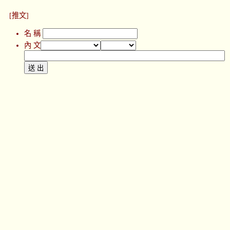
[推文]
名 稱
內 文