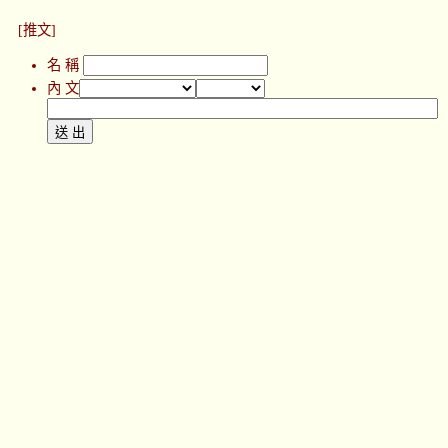
[推文]
名 稱
內 文