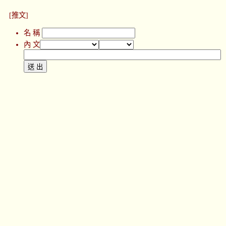
[推文]
名 稱
內 文