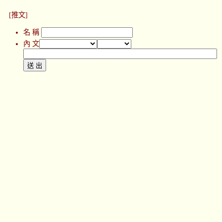
[推文]
名 稱
內 文