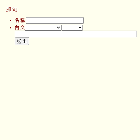
[推文]
名 稱
內 文