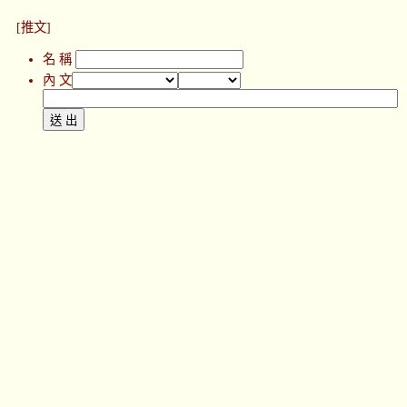
[推文]
名 稱
內 文