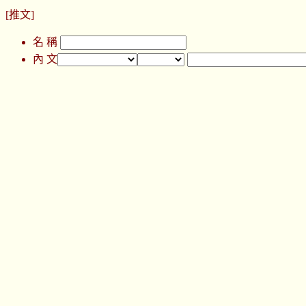
[推文]
名 稱
內 文