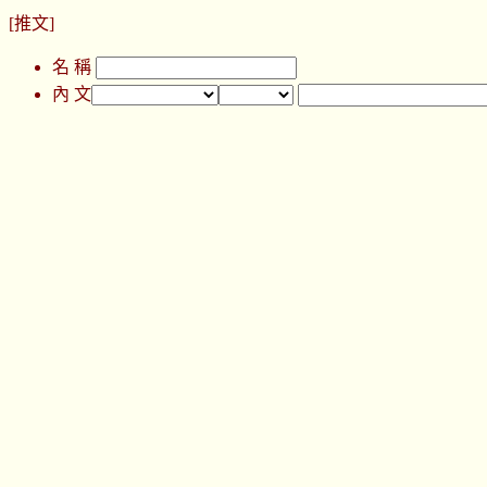
[推文]
名 稱
內 文